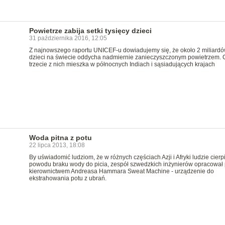
Powietrze zabija setki tysięcy dzieci
31 października 2016, 12:05
Z najnowszego raportu UNICEF-u dowiadujemy się, że około 2 miliard
dzieci na świecie oddycha nadmiernie zanieczyszczonym powietrzem. 
trzecie z nich mieszka w północnych Indiach i sąsiadujących krajach
Woda pitna z potu
22 lipca 2013, 18:08
By uświadomić ludziom, że w różnych częściach Azji i Afryki ludzie cierp
powodu braku wody do picia, zespół szwedzkich inżynierów opracował
kierownictwem Andreasa Hammara Sweat Machine - urządzenie do
ekstrahowania potu z ubrań.