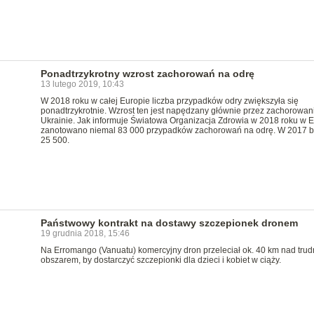
Ponadtrzykrotny wzrost zachorowań na odrę
13 lutego 2019, 10:43
W 2018 roku w całej Europie liczba przypadków odry zwiększyła się
ponadtrzykrotnie. Wzrost ten jest napędzany głównie przez zachorowan
Ukrainie. Jak informuje Światowa Organizacja Zdrowia w 2018 roku w 
zanotowano niemal 83 000 przypadków zachorowań na odrę. W 2017 by
25 500.
Państwowy kontrakt na dostawy szczepionek dronem
19 grudnia 2018, 15:46
Na Erromango (Vanuatu) komercyjny dron przeleciał ok. 40 km nad tru
obszarem, by dostarczyć szczepionki dla dzieci i kobiet w ciąży.