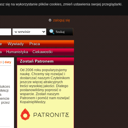
asz się na wykorzystanie plików cookies, zmień ustawienia swojej przeglądarki.
zaloguj się
e
Wywiady
Praca
a
Humanistyka
Ciekawostki
Zostań Patronem
ci
|
daty
Od 2006 roku popularyzujemy
naukę. Chcemy się rozwijać i
dostarczać naszym Czytelnikom
jeszcze więcej atrakcyjnych
treści wysokiej jakości. Dlatego
 Sukces
postanowiliśmy poprosić o
fekcji
wsparcie. Zostań naszym
a
Patronem i pomóż nam rozwijać
nencie
KopalnięWiedzy.
 przez