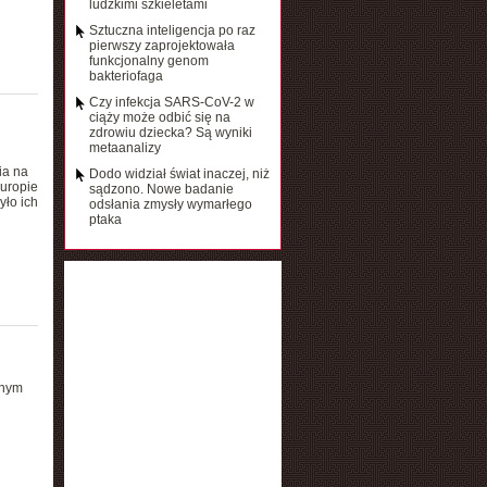
ludzkimi szkieletami
Sztuczna inteligencja po raz
pierwszy zaprojektowała
funkcjonalny genom
bakteriofaga
Czy infekcja SARS-CoV-2 w
ciąży może odbić się na
zdrowiu dziecka? Są wyniki
metaanalizy
ia na
Dodo widział świat inaczej, niż
Europie
sądzono. Nowe badanie
ło ich
odsłania zmysły wymarłego
ptaka
dnym