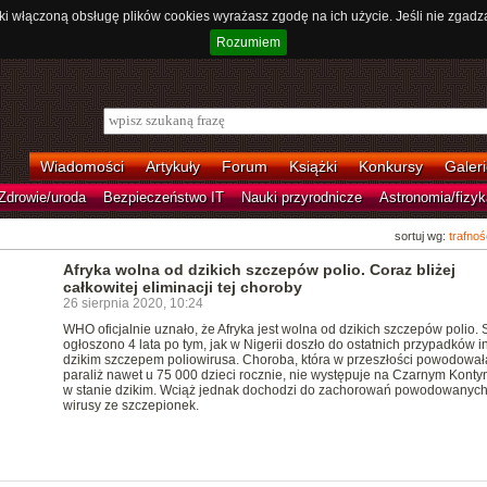
ki włączoną obsługę plików cookies wyrażasz zgodę na ich użycie. Jeśli nie zgadz
Rozumiem
Wiadomości
Artykuły
Forum
Książki
Konkursy
Galeri
Zdrowie/uroda
Bezpieczeństwo IT
Nauki przyrodnicze
Astronomia/fizyk
sortuj wg:
trafnoś
Afryka wolna od dzikich szczepów polio. Coraz bliżej
całkowitej eliminacji tej choroby
26 sierpnia 2020, 10:24
WHO oficjalnie uznało, że Afryka jest wolna od dzikich szczepów polio.
ogłoszono 4 lata po tym, jak w Nigerii doszło do ostatnich przypadków in
dzikim szczepem poliowirusa. Choroba, która w przeszłości powodował
paraliż nawet u 75 000 dzieci rocznie, nie występuje na Czarnym Konty
w stanie dzikim. Wciąż jednak dochodzi do zachorowań powodowanych
wirusy ze szczepionek.