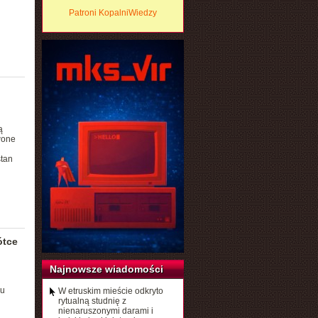
Patroni KopalniWiedzy
ą
wone
stan
ótce
Najnowsze wiadomości
pu
W etruskim mieście odkryto
rytualną studnię z
nienaruszonymi darami i