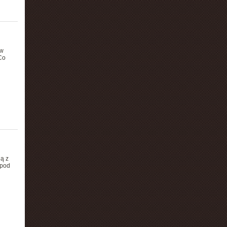
ów
Co
ią z
 pod