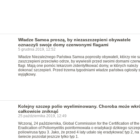
Władze Samoa proszą, by niezaszczepieni obywatele
oznaczyli swoje domy czerwonymi flagami
5 grudnia 2019, 12:52
Władze Niezależnego Państwa Samoa poprosiły obywateli, którzy nie s
zaszczepieni przeciwko odrze, by wywiesili przed swoimi domami czer
flagi. Mają one pomóc lekarzom zidentyfikować domy, w których należy
dokonać szczepień. Przed trzema tygodniami władze państwa ogłosiły 
wyjątkowy.
Kolejny szczep polio wyeliminowany. Choroba może wkr
całkowicie zniknąć
25 października 2019, 12:49
Wczoraj, 24 października, Global Commission for the Certification of the
Eradication of Poliomyelitis poinformowała o eradykacji dzikiego szcze
poliowirusa typu 3. Jako, że przed 4 laty udało się eradykować typ 2, na
świecie pozostał jeszcze tylko typ 1.