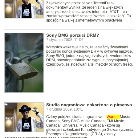
Z ujawnionych przez serwis TorrentFreak
dokumentów wynika, że jeden z największych
amerykańskich dostawców internetu - AT&T - ma
zamiar wprowadzić zasadę "sześciu ostrzeżeń". To
sposób na walkę z internetowymm piractwem
Sony BMG porzuci DRM?
7 stycznia 2008, 11:06
Wszystko wskazuje na to, że jesteśmy świadkami
początku końca systemów DRM w cyfrowej muzyce.
Sony BMG, jeden z najzagorzalszych zwolenników
DRM, prawdopodobnie zrezygnuje, przynajmniej
częściowo, ze stosowania tej metody ochrony treści.
Studia nagraniowe oskarżone o piractwo
7 grudnia 2009, 18:41
Cztery potężne studia nagraniowe -
Warner
Music
Canada, Sony BMG Music Canada, EMI Music
Canada i Universal Music Canada - które są
głównymi członkami Kanadyjskiego Stowarzyszenia
Przemysłu Nagraniowego (CRIA), zostały