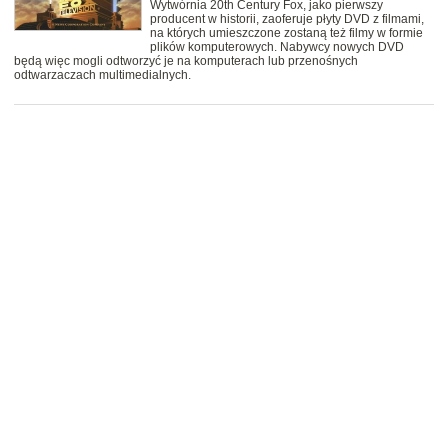
Wytwórnia 20th Century Fox, jako pierwszy
producent w historii, zaoferuje płyty DVD z filmami,
na których umieszczone zostaną też filmy w formie
plików komputerowych. Nabywcy nowych DVD
będą więc mogli odtworzyć je na komputerach lub przenośnych
odtwarzaczach multimedialnych.