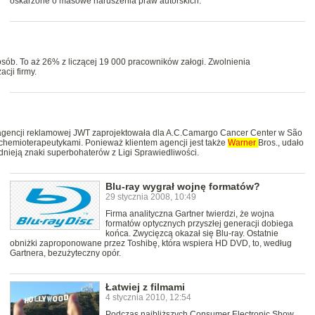
oskarżone o masowe naruszenia praw autorskich.
sób. To aż 26% z liczącej 19 000 pracowników załogi. Zwolnienia
cji firmy.
a agencji reklamowej JWT zaprojektowała dla A.C.Camargo Cancer Center w São
hemioterapeutykami. Ponieważ klientem agencji jest także
Warner
Bros., udało
dnieją znaki superbohaterów z Ligi Sprawiedliwości.
Blu-ray wygrał wojnę formatów?
29 stycznia 2008, 10:49
Firma analityczna Gartner twierdzi, że wojna
formatów optycznych przyszłej generacji dobiega
końca. Zwycięzcą okazał się Blu-ray. Ostatnie
obniżki zaproponowane przez Toshibę, która wspiera HD DVD, to, według
Gartnera, bezużyteczny opór.
Łatwiej z filmami
4 stycznia 2010, 12:54
Podczas najbliższych Consumer Electronic Show