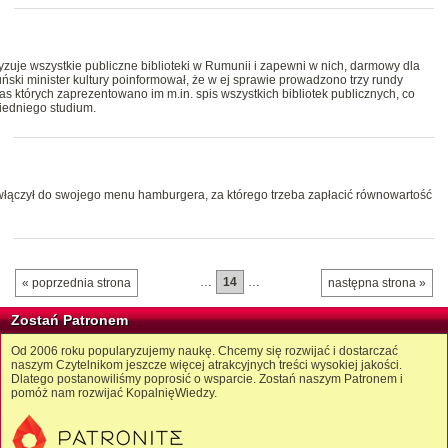
zuje wszystkie publiczne biblioteki w Rumunii i zapewni w nich, darmowy dla
ski minister kultury poinformował, że w ej sprawie prowadzono trzy rundy
s których zaprezentowano im m.in. spis wszystkich bibliotek publicznych, co
iedniego studium.
włączył do swojego menu hamburgera, za którego trzeba zapłacić równowartość
…
14
…
« poprzednia strona
następna strona »
Zostań Patronem
Od 2006 roku popularyzujemy naukę. Chcemy się rozwijać i dostarczać
naszym Czytelnikom jeszcze więcej atrakcyjnych treści wysokiej jakości.
Dlatego postanowiliśmy poprosić o wsparcie. Zostań naszym Patronem i
pomóż nam rozwijać KopalnięWiedzy.