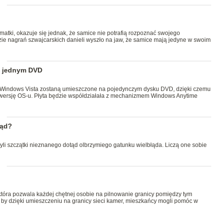
atki, okazuje się jednak, że samice nie potrafią rozpoznać swojego
izie nagrań szwajcarskich danieli wyszło na jaw, że samice mają jedyne w swoim
a jednym DVD
je Windows Vista zostaną umieszczone na pojedynczym dysku DVD, dzięki czemu
wersję OS-u. Płyta będzie współdziałała z mechanizmem Windows Anytime
łąd?
yli szczątki nieznanego dotąd olbrzymiego gatunku wielbłąda. Liczą one sobie
, która pozwala każdej chętnej osobie na pilnowanie granicy pomiędzy tym
by dzięki umieszczeniu na granicy sieci kamer, mieszkańcy mogli pomóc w