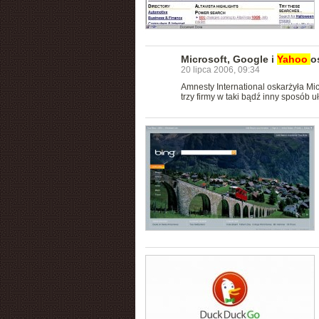
Microsoft, Google i
Yahoo
o
20 lipca 2006, 09:34
Amnesty International oskarżyła Mi
trzy firmy w taki bądź inny sposób 