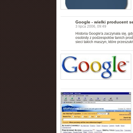
Google - wielki producent 
3 lipca 2006, 09:49
Historia Google'a zaczynała się, gd
osobisty z podzespołów tanich produ
sieci takich maszyn, które przeszuk