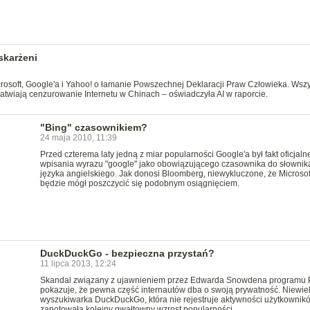
skarżeni
crosoft, Google'a i Yahoo! o łamanie Powszechnej Deklaracji Praw Człowieka. Wszy
ułatwiają cenzurowanie Internetu w Chinach – oświadczyła AI w raporcie.
"Bing" czasownikiem?
24 maja 2010, 11:39
Przed czterema laty jedną z miar popularności Google'a był fakt oficjal
wpisania wyrazu "google" jako obowiązującego czasownika do słownik
języka angielskiego. Jak donosi Bloomberg, niewykluczone, że Microsof
będzie mógł poszczycić się podobnym osiągnięciem.
DuckDuckGo - bezpieczna przystań?
11 lipca 2013, 12:24
Skandal związany z ujawnieniem przez Edwarda Snowdena programu
pokazuje, że pewna część internautów dba o swoją prywatność. Niewie
wyszukiwarka DuckDuckGo, która nie rejestruje aktywności użytkownik
zanotowała kolejny gwałtowny wzrost popularności