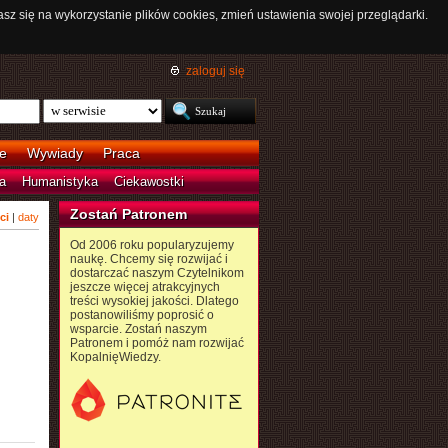
asz się na wykorzystanie plików cookies, zmień ustawienia swojej przeglądarki.
zaloguj się
e
Wywiady
Praca
a
Humanistyka
Ciekawostki
Zostań Patronem
ci
|
daty
Od 2006 roku popularyzujemy
naukę. Chcemy się rozwijać i
dostarczać naszym Czytelnikom
jeszcze więcej atrakcyjnych
treści wysokiej jakości. Dlatego
postanowiliśmy poprosić o
wsparcie. Zostań naszym
Patronem i pomóż nam rozwijać
KopalnięWiedzy.