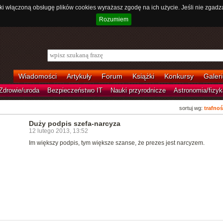
ki włączoną obsługę plików cookies wyrażasz zgodę na ich użycie. Jeśli nie zgadz
Rozumiem
Wiadomości
Artykuły
Forum
Książki
Konkursy
Galeri
Zdrowie/uroda
Bezpieczeństwo IT
Nauki przyrodnicze
Astronomia/fizyk
sortuj wg:
trafnoś
Duży podpis szefa-narcyza
12 lutego 2013, 13:52
Im większy podpis, tym większe szanse, że prezes jest narcyzem.