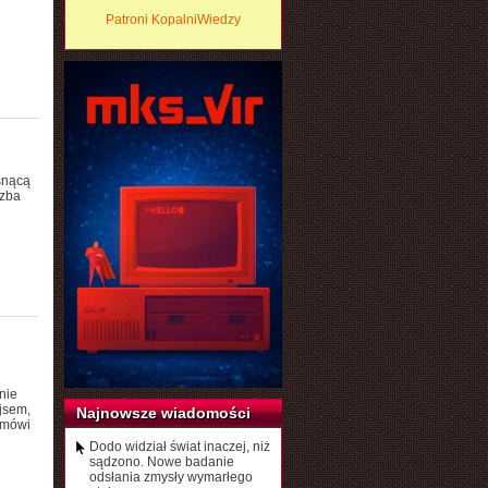
Patroni KopalniWiedzy
osnącą
czba
nie
jsem,
Najnowsze wiadomości
 mówi
Dodo widział świat inaczej, niż
sądzono. Nowe badanie
odsłania zmysły wymarłego