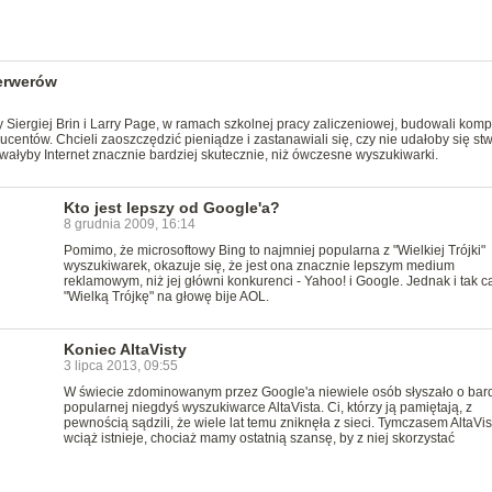
serwerów
y Siergiej Brin i Larry Page, w ramach szkolnej pracy zaliczeniowej, budowali komp
centów. Chcieli zaoszczędzić pieniądze i zastanawiali się, czy nie udałoby się st
iwałyby Internet znacznie bardziej skutecznie, niż ówczesne wyszukiwarki.
Kto jest lepszy od Google'a?
8 grudnia 2009, 16:14
Pomimo, że microsoftowy Bing to najmniej popularna z "Wielkiej Trójki"
wyszukiwarek, okazuje się, że jest ona znacznie lepszym medium
reklamowym, niż jej główni konkurenci - Yahoo! i Google. Jednak i tak c
"Wielką Trójkę" na głowę bije AOL.
Koniec AltaVisty
3 lipca 2013, 09:55
W świecie zdominowanym przez Google'a niewiele osób słyszało o bar
popularnej niegdyś wyszukiwarce AltaVista. Ci, którzy ją pamiętają, z
pewnością sądzili, że wiele lat temu zniknęła z sieci. Tymczasem AltaVis
wciąż istnieje, chociaż mamy ostatnią szansę, by z niej skorzystać