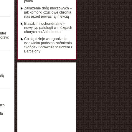
ptaka
Zakażenie dróg moczowych –
jak komórki czuciowe chronią
nas przed poważną infekcją
Blaszki mitochondrialne –
nowy typ patologii w mózgach
chorych na Alzheimera
uter
worzyć
Co się dzieje w organizmie
człowieka podczas zaćmienia
Słońca? Sprawdzą to uczeni z
Barcelony
ałą
dzo
ta