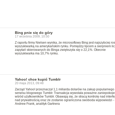
Bing pnie się do góry
17 września 2009, 10:50
Z raportu firmy Nielsen wynika, że microsoftowy Bing jest najszybciej r
wyszukiwarką na amerykańskim rynku. Pomiędzy lipcem a sierpniem li
zapytań skierowanych do Binga zwiększyła się o 22,1%. Obecnie
wyszukiwarka ma 10,7% rynku.
Yahoo! chce kupić Tumblr
20 maja 2013, 09:48
Zarząd Yahoo! przeznaczył 1,1 miliarda dolarów na zakup popularnego
serwisu blogowego Tumblr. Transakcja wywołała poważne zaniepokoje
wśród użytkowników Tumblr. Obawają się, że stracą kontrolę nad interfe
nad prywatnością oraz że zostanie ograniczona swoboda wypowiedzi -
Andrew Frank, analityk Gartnera