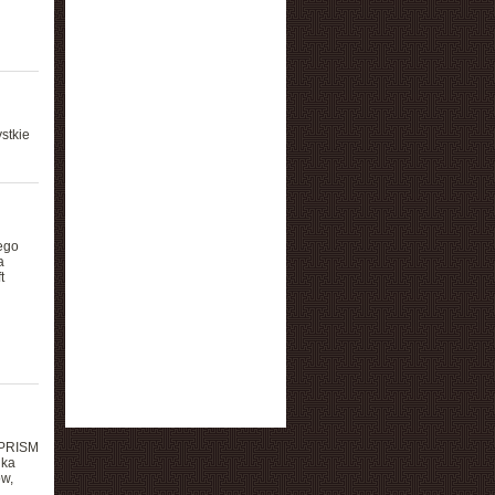
stkie
nego
a
t
 PRISM
lka
ów,