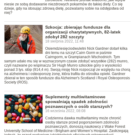
zdrowotne. Niewiele jednak wiadomo, jaki wpływ
niesie ze sobą dodawanie niezdrowych pokarmów do takiej diety. Co się
dzieje, gdy na stosując zdrową dietę, pozwalamy sobie na odstępstwa od
niej?
Szkocja: zbierając fundusze dla
organizacji charytatywnych, 82-latek
zdobył 282 szczyty
18 sierpnia 2022, 11:48
Osiemdziesięciodwuletni Nick Gardner dotarł kilka
dni temu na szczyt Cairn Gorm w paśmie
Cairngorm, w Grampianach Wschodnich. Tym
samym udało mu się w wyznaczonym czasie zdobyć wszystkie (282) munro,
czyli nazwane po wspinaczu Sir Hugh Munro szkockie góry o wysokości
ponad 3 tys. stóp (914,4 m). Swoją misję Nick rozpoczął ze względu na chorą
na alzheimera i osteoporozę żonę, która trafiła do ośrodka opieki. Gardner
zbierał w ten sposób fundusze dla Alzheimer's Scotland i Royal Osteoporosis
Society (ROS).
Suplementy multiwitaminowe
spowalniają spadek zdolności
poznawczych o osób starszych?
16 września 2022, 08:08
Codzienna dawka multiwitaminy może chronić
osoby starsze przed pogorszeniem zdolności
poznawczych, donoszą naukowcy z Wake Forest
University School of Medicine i Brigham and Women’s Hospital. Zastrzegają