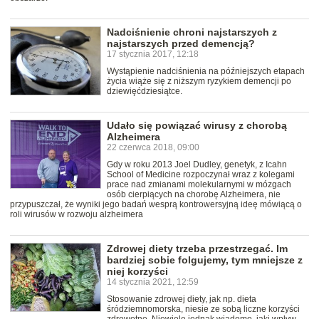
Nadciśnienie chroni najstarszych z
najstarszych przed demencją?
17 stycznia 2017, 12:18
Wystąpienie nadciśnienia na późniejszych etapach
życia wiąże się z niższym ryzykiem demencji po
dziewięćdziesiątce.
Udało się powiązać wirusy z chorobą
Alzheimera
22 czerwca 2018, 09:00
Gdy w roku 2013 Joel Dudley, genetyk, z Icahn
School of Medicine rozpoczynał wraz z kolegami
prace nad zmianami molekularnymi w mózgach
osób cierpiących na chorobę Alzheimera, nie
przypuszczał, że wyniki jego badań wesprą kontrowersyjną ideę mówiącą o
roli wirusów w rozwoju alzheimera
Zdrowej diety trzeba przestrzegać. Im
bardziej sobie folgujemy, tym mniejsze z
niej korzyści
14 stycznia 2021, 12:59
Stosowanie zdrowej diety, jak np. dieta
śródziemnomorska, niesie ze sobą liczne korzyści