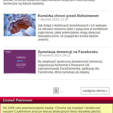
jednak, że przed wydaniem jakichkolwiek oficjalnych rekomendacji
konieczne są dalsze badania.
Komórka chroni przed Alzheimerem
7 stycznia 2010, 11:20
Jak dotąd o telefonach komórkowych i ich wpływie
na zdrowie mówiono tylko i wyłącznie w kontekście
zagrożenia, jakie potencjalnie mogą stwarzać.
Niewykluczone, że pogląd ten trzeba będzie
zmienić.
Symulacja demencji na Facebooku
29 kwietnia 2014, 09:12
By zwiększyć społeczną świadomość demencji,
organizacja Alzheimer's Research UK
zaproponowała FaceDementia, aplikację dla
Facebooka, która symuluje jej objawy.
1
…
następna strona »
Zostań Patronem
Od 2006 roku popularyzujemy naukę. Chcemy się rozwijać i dostarczać
naszym Czytelnikom jeszcze więcej atrakcyjnych treści wysokiej jakości.