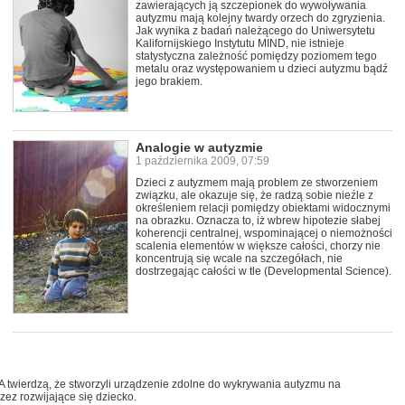
zawierających ją szczepionek do wywoływania
autyzmu mają kolejny twardy orzech do zgryzienia.
Jak wynika z badań należącego do Uniwersytetu
Kalifornijskiego Instytutu MIND, nie istnieje
statystyczna zależność pomiędzy poziomem tego
metalu oraz występowaniem u dzieci autyzmu bądź
jego brakiem.
Analogie w autyzmie
1 października 2009, 07:59
Dzieci z autyzmem mają problem ze stworzeniem
związku, ale okazuje się, że radzą sobie nieźle z
określeniem relacji pomiędzy obiektami widocznymi
na obrazku. Oznacza to, iż wbrew hipotezie słabej
koherencji centralnej, wspominającej o niemożności
scalenia elementów w większe całości, chorzy nie
koncentrują się wcale na szczegółach, nie
dostrzegając całości w tle (Developmental Science).
A twierdzą, że stworzyli urządzenie zdolne do wykrywania autyzmu na
ez rozwijające się dziecko.