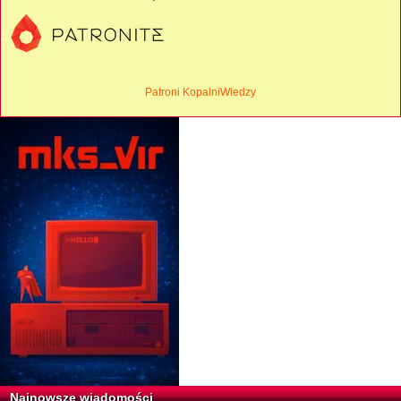
Patroni KopalniWiedzy
Najnowsze wiadomości