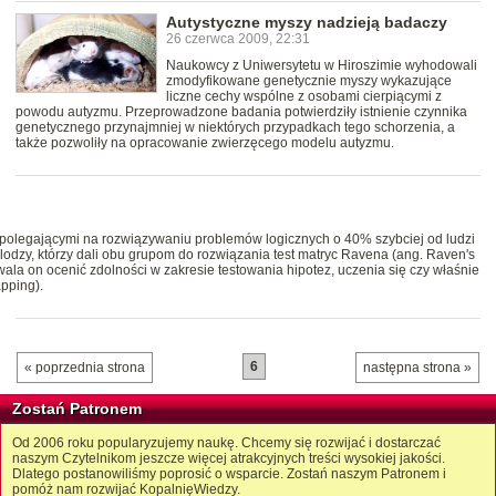
Autystyczne myszy nadzieją badaczy
26 czerwca 2009, 22:31
Naukowcy z Uniwersytetu w Hiroszimie wyhodowali
zmodyfikowane genetycznie myszy wykazujące
liczne cechy wspólne z osobami cierpiącymi z
powodu autyzmu. Przeprowadzone badania potwierdziły istnienie czynnika
genetycznego przynajmniej w niektórych przypadkach tego schorzenia, a
także pozwoliły na opracowanie zwierzęcego modelu autyzmu.
polegającymi na rozwiązywaniu problemów logicznych o 40% szybciej od ludzi
odzy, którzy dali obu grupom do rozwiązania test matryc Ravena (ang. Raven's
la on ocenić zdolności w zakresie testowania hipotez, uczenia się czy właśnie
pping).
6
« poprzednia strona
następna strona »
Zostań Patronem
Od 2006 roku popularyzujemy naukę. Chcemy się rozwijać i dostarczać
naszym Czytelnikom jeszcze więcej atrakcyjnych treści wysokiej jakości.
Dlatego postanowiliśmy poprosić o wsparcie. Zostań naszym Patronem i
pomóż nam rozwijać KopalnięWiedzy.