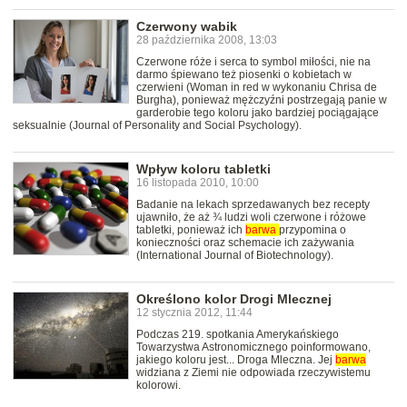
Czerwony wabik
28 października 2008, 13:03
Czerwone róże i serca to symbol miłości, nie na
darmo śpiewano też piosenki o kobietach w
czerwieni (Woman in red w wykonaniu Chrisa de
Burgha), ponieważ mężczyźni postrzegają panie w
garderobie tego koloru jako bardziej pociągające
seksualnie (Journal of Personality and Social Psychology).
Wpływ koloru tabletki
16 listopada 2010, 10:00
Badanie na lekach sprzedawanych bez recepty
ujawniło, że aż ¾ ludzi woli czerwone i różowe
tabletki, ponieważ ich
barwa
przypomina o
konieczności oraz schemacie ich zażywania
(International Journal of Biotechnology).
Określono kolor Drogi Mlecznej
12 stycznia 2012, 11:44
Podczas 219. spotkania Amerykańskiego
Towarzystwa Astronomicznego poinformowano,
jakiego koloru jest... Droga Mleczna. Jej
barwa
widziana z Ziemi nie odpowiada rzeczywistemu
kolorowi.