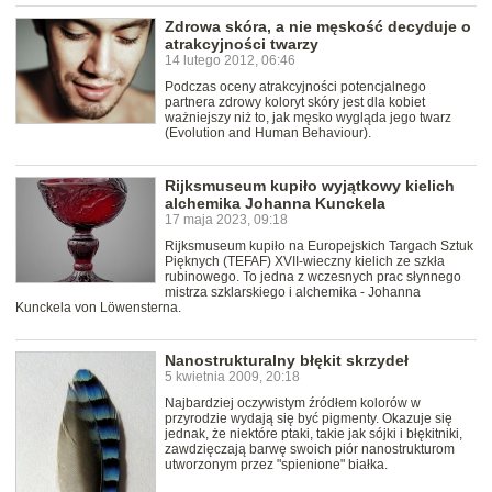
Zdrowa skóra, a nie męskość decyduje o
atrakcyjności twarzy
14 lutego 2012, 06:46
Podczas oceny atrakcyjności potencjalnego
partnera zdrowy koloryt skóry jest dla kobiet
ważniejszy niż to, jak męsko wygląda jego twarz
(Evolution and Human Behaviour).
Rijksmuseum kupiło wyjątkowy kielich
alchemika Johanna Kunckela
17 maja 2023, 09:18
Rijksmuseum kupiło na Europejskich Targach Sztuk
Pięknych (TEFAF) XVII-wieczny kielich ze szkła
rubinowego. To jedna z wczesnych prac słynnego
mistrza szklarskiego i alchemika - Johanna
Kunckela von Löwensterna.
Nanostrukturalny błękit skrzydeł
5 kwietnia 2009, 20:18
Najbardziej oczywistym źródłem kolorów w
przyrodzie wydają się być pigmenty. Okazuje się
jednak, że niektóre ptaki, takie jak sójki i błękitniki,
zawdzięczają barwę swoich piór nanostrukturom
utworzonym przez "spienione" białka.