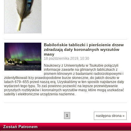
Babilońskie tabliczki i pierścienie drzew
zdradzają daty koronalnych wyrzutów
masy
18 października 2019, 10:30
Naukowcy z Uniwersytetu w Tsukubie połączyli
informacje zawarte na glinianych tabliczkach z
pismem klinowym z badaniami radioizotopowymi i
zidentyfikowali trzy prawdopodobne burze słoneczne, do jakich doszło w
latach 679–655 przed naszą erą. Uzyskaliśmy w ten sposób najstarsze daty
wydarzeń tego typu. To zaś powinno pozwolić na lepsze przewidywanie
przyszłych rozbłysków i koronalnych wyrzutów masy, które mogą uszkadzać
satelity i elektroniczne urządzenia naziemne.
1
następna strona »
Zostań Patronem