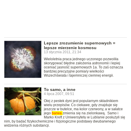
Lepsze zrozumienie supernowych =
lepsze mierzenie kosmosu
13 stycznia 2011, 21:34
Wieloletnia praca jednego uczonego pozwoliła
skorygować błędne założenia astronomii i lepiej
oceniać jasność supernowych 1a. To zaś oznacza
bardziej precyzyjne pomiary wielkości
Wszechświata i tajemniczej ciemnej energii.
To samo, a inne
4 lipca 2007, 09:51
Olej z pestek dyni jest popularnym składnikiem
wielu przepisów. Co ciekawe, gdy znajduje się
jeszcze w butelce, ma kolor czerwony, a w sałatce
jego
barwa
zmienia się na zielonkawą. Samo i
Marko Kreft z Uniwersytetu w Lublanie posłużyli się
nim, by badać fizykochemiczne i fizjologiczne podstawy dwubarwnego
widzenia różnych substancji.