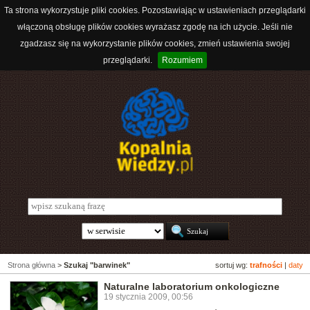
Ta strona wykorzystuje pliki cookies. Pozostawiając w ustawieniach przeglądarki
włączoną obsługę plików cookies wyrażasz zgodę na ich użycie. Jeśli nie
zgadzasz się na wykorzystanie plików cookies, zmień ustawienia swojej
przeglądarki.
Rozumiem
Strona główna
>
Szukaj "barwinek"
sortuj wg:
trafności
|
daty
Naturalne laboratorium onkologiczne
19 stycznia 2009, 00:56