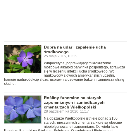
Dobra na udar i zapalenie ucha
środkowego
25 maja 2015, 10:35
Winpocetyna, poprawiający mikrokrążenie
mózgowe alkaloid barwinka pospolitego, sprawdza
się w leczeniu infekcji ucha środkowego. Wg
naukowców z dwóch amerykańskich uczelni,
hamuje nadprodukcję śluzu, usprawnia usuwanie bakterii i zmniejsza utratę
słuchu.
Rośliny funeralne na starych,
zapomnianych i zaniedbanych
cmentarzach Wielkopolski
28 października 2020, 11:17
Na obszarze Wielkopolski istnieje ponad 2150
starych, nieczynnych cmentarzy, które są obecnie
niepielęgnowane i zapomniane. Od wielu lat w
Katedrze Botaniki na Wydziale Rolnictwa, Ogrodnictwa i Bioinżynierii