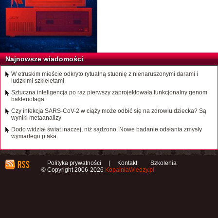
Najnowsze wiadomości
W etruskim mieście odkryto rytualną studnię z nienaruszonymi darami i
ludzkimi szkieletami
Sztuczna inteligencja po raz pierwszy zaprojektowała funkcjonalny genom
bakteriofaga
Czy infekcja SARS-CoV-2 w ciąży może odbić się na zdrowiu dziecka? Są
wyniki metaanalizy
Dodo widział świat inaczej, niż sądzono. Nowe badanie odsłania zmysły
wymarłego ptaka
Polityka prywatności
|
Kontakt
Szkolenia
© Copyright 2006-2026
KopalniaWiedzy.pl