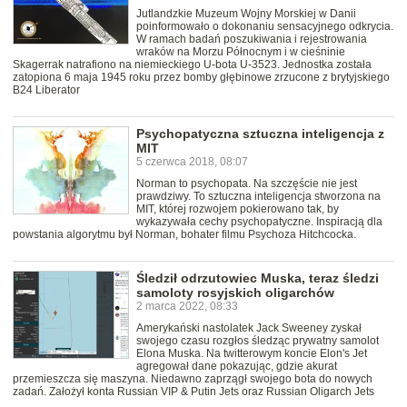
Jutlandzkie Muzeum Wojny Morskiej w Danii
poinformowało o dokonaniu sensacyjnego odkrycia.
W ramach badań poszukiwania i rejestrowania
wraków na Morzu Północnym i w cieśninie
Skagerrak natrafiono na niemieckiego U-bota U-3523. Jednostka została
zatopiona 6 maja 1945 roku przez bomby głębinowe zrzucone z brytyjskiego
B24 Liberator
Psychopatyczna sztuczna inteligencja z
MIT
5 czerwca 2018, 08:07
Norman to psychopata. Na szczęście nie jest
prawdziwy. To sztuczna inteligencja stworzona na
MIT, której rozwojem pokierowano tak, by
wykazywała cechy psychopatyczne. Inspiracją dla
powstania algorytmu był Norman, bohater filmu Psychoza Hitchcocka.
Śledził odrzutowiec Muska, teraz śledzi
samoloty rosyjskich oligarchów
2 marca 2022, 08:33
Amerykański nastolatek Jack Sweeney zyskał
swojego czasu rozgłos śledząc prywatny samolot
Elona Muska. Na twitterowym koncie Elon's Jet
agregował dane pokazując, gdzie akurat
przemieszcza się maszyna. Niedawno zaprzągł swojego bota do nowych
zadań. Założył konta Russian VIP & Putin Jets oraz Russian Oligarch Jets