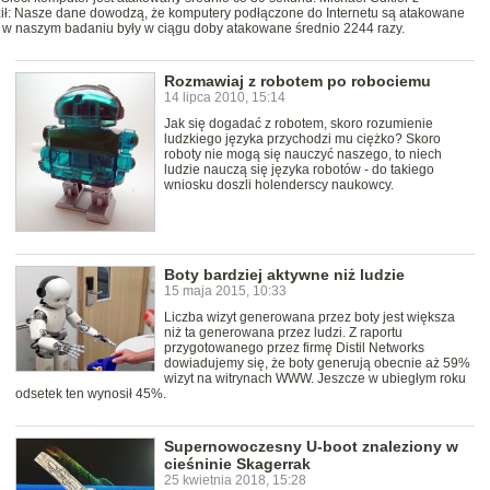
rdził: Nasze dane dowodzą, że komputery podłączone do Internetu są atakowane
y w naszym badaniu były w ciągu doby atakowane średnio 2244 razy.
Rozmawiaj z robotem po robociemu
14 lipca 2010, 15:14
Jak się dogadać z robotem, skoro rozumienie
ludzkiego języka przychodzi mu ciężko? Skoro
roboty nie mogą się nauczyć naszego, to niech
ludzie nauczą się języka robotów - do takiego
wniosku doszli holenderscy naukowcy.
Boty bardziej aktywne niż ludzie
15 maja 2015, 10:33
Liczba wizyt generowana przez boty jest większa
niż ta generowana przez ludzi. Z raportu
przygotowanego przez firmę Distil Networks
dowiadujemy się, że boty generują obecnie aż 59%
wizyt na witrynach WWW. Jeszcze w ubiegłym roku
odsetek ten wynosił 45%.
Supernowoczesny U-boot znaleziony w
cieśninie Skagerrak
25 kwietnia 2018, 15:28