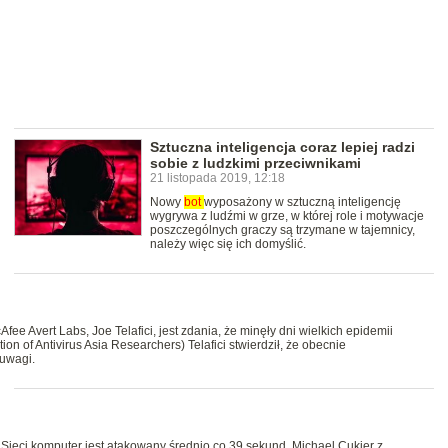
Sztuczna inteligencja coraz lepiej radzi
sobie z ludzkimi przeciwnikami
21 listopada 2019, 12:18
Nowy
bot
wyposażony w sztuczną inteligencję
wygrywa z ludźmi w grze, w której role i motywacje
poszczególnych graczy są trzymane w tajemnicy,
należy więc się ich domyślić.
fee Avert Labs, Joe Telafici, jest zdania, że minęły dni wielkich epidemii
on of Antivirus Asia Researchers) Telafici stwierdził, że obecnie
 uwagi.
Sieci komputer jest atakowany średnio co 39 sekund. Michael Cukier z