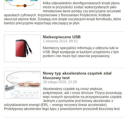
Kilka odpowiednio skonfigurowanych kropli płynu
może w przyszłości zostać wykorzystanych jako
miniaturowe tanie pompy czy precyzyjne soczewki
aparatach cyfrowych. Inżynierowie z Rensselaer Polytechnic Institute
stworzyli płynne tłoki. Działają one dzięki oscylacjom kropli ferrofluidu, które
bardzo precyzyjnie wypychają otaczający je płyn.
Niebezpieczne USB
1 sierpnia 2014, 09:52
Niemieccy specjaliści informują o odkryciu luki w
USB. Błąd występuje w każdym urządzeniu z tym
portem i nie może być obecnie poprawiony.
Nowy typ akceleratora cząstek zdał
kluczowy test
28 lutego 2020, 15:39
Akceleratory cząstek są coraz większe,
potężniejsze, ale i coraz droższe. Fizycy poszukują
więc nowych sposobów na przyspieszanie cząstek.
Jednym z pomysłów jest liniowy akcelerator z
odzyskiwaniem energii (ERL – energy recovery linear accelerator).
Prototypowy akcelerator tego typu z powodzeniem przeszedł kluczowy test.