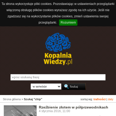
Ta strona wykorzystuje pliki cookies. Pozostawiając w ustawieniach przeglądarki
włączoną obsługę plików cookies wyrażasz zgodę na ich użycie. Jeśli nie
zgadzasz się na wykorzystanie plików cookies, zmień ustawienia swojej
przeglądarki.
Rozumiem
Strona główna
>
Szukaj "chip"
sortuj wg:
trafności
|
daty
Rzeźbienie złotem w półprzewodnikach
4 stycznia 2016, 11:00