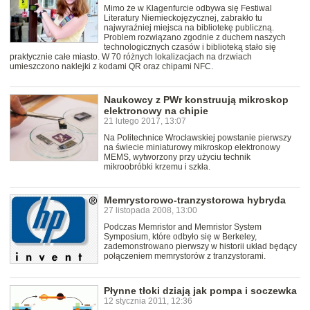
Mimo że w Klagenfurcie odbywa się Festiwal
Literatury Niemieckojęzycznej, zabrakło tu
najwyraźniej miejsca na bibliotekę publiczną.
Problem rozwiązano zgodnie z duchem naszych
technologicznych czasów i biblioteką stało się
praktycznie całe miasto. W 70 różnych lokalizacjach na drzwiach
umieszczono naklejki z kodami QR oraz chipami NFC.
Naukowcy z PWr konstruują mikroskop
elektronowy na chipie
21 lutego 2017, 13:07
Na Politechnice Wrocławskiej powstanie pierwszy
na świecie miniaturowy mikroskop elektronowy
MEMS, wytworzony przy użyciu technik
mikroobróbki krzemu i szkła.
Memrystorowo-tranzystorowa hybryda
27 listopada 2008, 13:00
Podczas Memristor and Memristor System
Symposium, które odbyło się w Berkeley,
zademonstrowano pierwszy w historii układ będący
połączeniem memrystorów z tranzystorami.
Płynne tłoki dziają jak pompa i soczewka
12 stycznia 2011, 12:36