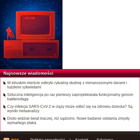
Najnowsze wiadomości
W etruskim mieście odkryto rytualną studnię z nienaruszonymi darami i
ludzkimi szkieletami
Sztuczna inteligencja po raz pierwszy zaprojektowała funkcjonalny genom
bakteriofaga
Czy infekcja SARS-CoV-2 w ciąży może odbić się na zdrowiu dziecka? Są
wyniki metaanalizy
Dodo widział świat inaczej, niż sądzono. Nowe badanie odsłania zmysły
wymarłego ptaka