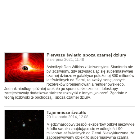
Pierwsze światło spoza czarnej dziury
9 sierpnia 2021, 11:48
Astrofizyk Dan Wilkins z Uniwersytetu Stanforda nie
był zdziwiony, gdy przyglądając się supermasywnej
czarnej dziurze w galaktyce położonej 800 milionów
lat świetlnych od Ziemi, zauważył serię jasnych
rozbłysków promieniowania rentgenowskiego.
Jednak niedługo później czekało go spore zaskoczenie – teleskopy
zarejestrowały dodatkowe słabsze rozbłyski o innym „kolorze”. Zgodnie z
teorią rozbłyski te pochodzą... spoza czarnej dziury.
Tajemnicze światło
20 listopada 2014, 12:08
Międzynarodowy zespół ekspertów odkrył niezwykłe
źródło światła znajdujące się w odległości 90
milionów lat świetlnych od Ziemi. Niewykluczone, że
zaobserwowany obiekt to supermasywna czarna