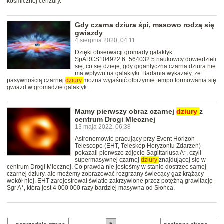
kosmicznej cenzury.
Gdy czarna dziura śpi, masowo rodzą się
gwiazdy
4 sierpnia 2020, 04:11
Dzięki obserwacji gromady galaktyk
SpARCS104922.6+564032.5 naukowcy dowiedzieli
się, co się dzieje, gdy gigantyczna czarna dziura nie
ma wpływu na galaktyki. Badania wykazały, że
pasywnością czarnej
dziury
można wyjaśnić olbrzymie tempo formowania się
gwiazd w gromadzie galaktyk.
Mamy pierwszy obraz czarnej
dziury
z
centrum Drogi Mlecznej
13 maja 2022, 06:38
Astronomowie pracujący przy Event Horizon
Telescope (EHT, Teleskop Horyzontu Zdarzeń)
pokazali pierwsze zdjęcie Sagittariusa A*, czyli
supermasywnej czarnej
dziury
znajdującej się w
centrum Drogi Mlecznej. Co prawda nie jesteśmy w stanie dostrzec samej
czarnej dziury, ale możemy zobrazować rozgrzany świecący gaz krążący
wokół niej. EHT zarejestrował światło zakrzywione przez potężną grawitację
Sgr A*, która jest 4 000 000 razy bardziej masywna od Słońca.