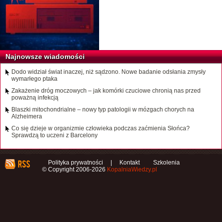
Najnowsze wiadomości
Dodo widział świat inaczej, niż sądzono. Nowe badanie odsłania zmysły
wymarłego ptaka
Zakażenie dróg moczowych – jak komórki czuciowe chronią nas przed
poważną infekcją
Blaszki mitochondrialne – nowy typ patologii w mózgach chorych na
Alzheimera
Co się dzieje w organizmie człowieka podczas zaćmienia Słońca?
Sprawdzą to uczeni z Barcelony
Polityka prywatności
|
Kontakt
Szkolenia
© Copyright 2006-2026
KopalniaWiedzy.pl