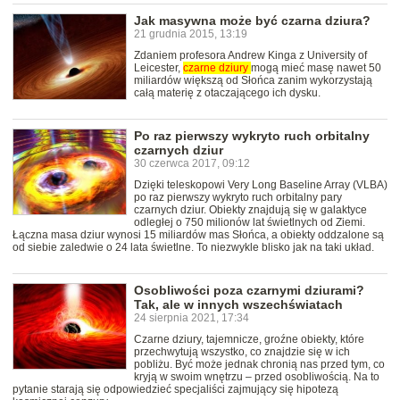
Jak masywna może być czarna dziura?
21 grudnia 2015, 13:19
Zdaniem profesora Andrew Kinga z University of
Leicester,
czarne
dziury
mogą mieć masę nawet 50
miliardów większą od Słońca zanim wykorzystają
całą materię z otaczającego ich dysku.
Po raz pierwszy wykryto ruch orbitalny
czarnych dziur
30 czerwca 2017, 09:12
Dzięki teleskopowi Very Long Baseline Array (VLBA)
po raz pierwszy wykryto ruch orbitalny pary
czarnych dziur. Obiekty znajdują się w galaktyce
odległej o 750 milionów lat świetlnych od Ziemi.
Łączna masa dziur wynosi 15 miliardów mas Słońca, a obiekty oddzalone są
od siebie zaledwie o 24 lata świetlne. To niezwykle blisko jak na taki układ.
Osobliwości poza czarnymi dziurami?
Tak, ale w innych wszechświatach
24 sierpnia 2021, 17:34
Czarne dziury, tajemnicze, groźne obiekty, które
przechwytują wszystko, co znajdzie się w ich
pobliżu. Być może jednak chronią nas przed tym, co
kryją w swoim wnętrzu – przed osobliwością. Na to
pytanie starają się odpowiedzieć specjaliści zajmujący się hipotezą