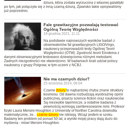
dziura, która została wyrzucona z własnej galaktyki
po tym, jak połączyła się z inną czarną dziurą. Zjawisko takie opisywaliśmy
już poprzednio.
Fale grawitacyjne pozwalają testować
Ogólną Teorię Względności
19 grudnia 2021, 11:11
Na podstawie najnowszych wyników badań z
obserwatoriów fal grawitacyjnych LIGO/Virgo,
naukowcy przeprowadzili testy Ogólnej Teorii
Względności (OTW). Zgodność teorii Einsteina z
danymi obserwacyjnymi testowano dziewięcioma różnymi metodami.
Żadnych niezgodności nie stwierdzono. W badaniach brali udział polscy
naukowcy z grupy Polgraw, w tym uczeni z NCBJ.
Nie ma czarnych dziur?
25 września 2014, 06:04
Czarne
dziury
to najbardziej chyba znane struktury
kosmosu. Od dawna rozbudzają wyobraźnię opinii
publicznej, pisarzy science-fiction oraz naukowców.
Są niezwykle tajemnicze, a ostatnie badania z
pewnością wzmogą zainteresowanie nimi. Profesor
fizyki Laura Mersini-Houghton z University of Norther Carolina dowiodła
matematycznie, że...
czarne
dziury
nie istnieją. Wciąż jestem w szoku.
Badamy ten problem od ponad 50 lat, a wyniki mojej pracy dają dużo do
myślenia - mówi Mersini-Houghton.