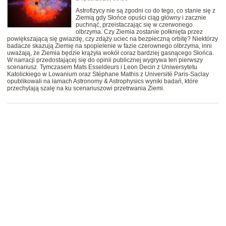
Astrofizycy nie są zgodni co do tego, co stanie się z
Ziemią gdy Słońce opuści ciąg główny i zacznie
puchnąć, przeistaczając się w czerwonego
olbrzyma. Czy Ziemia zostanie połknięta przez
powiększającą się gwiazdę, czy zdąży uciec na bezpieczną orbitę? Niektórzy
badacze skazują Ziemię na spopielenie w fazie czerownego olbrzyma, inni
uważają, że Ziemia będzie krążyła wokół coraz bardziej gasnącego Słońca.
W narracji przedostającej się do opinii publicznej wygrywa ten pierwszy
scenariusz. Tymczasem Mats Esseldeurs i Leon Decin z Uniwersytetu
Katolickiego w Lowanium oraz Stéphane Mathis z Université Paris-Saclay
opublikowali na łamach Astronomy & Astrophysics wyniki badań, które
przechylają szalę na ku scenariuszowi przetrwania Ziemi.