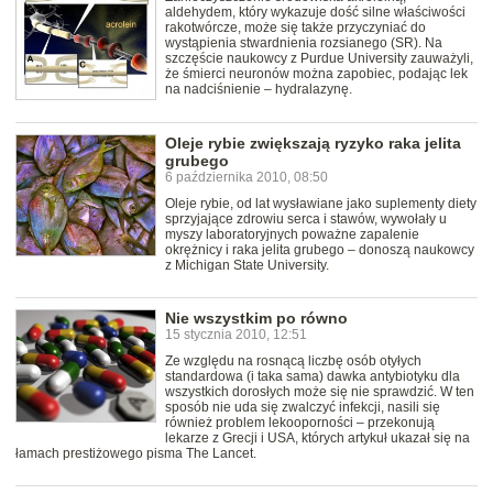
aldehydem, który wykazuje dość silne właściwości
rakotwórcze, może się także przyczyniać do
wystąpienia stwardnienia rozsianego (SR). Na
szczęście naukowcy z Purdue University zauważyli,
że śmierci neuronów można zapobiec, podając lek
na nadciśnienie – hydralazynę.
Oleje rybie zwiększają ryzyko raka jelita
grubego
6 października 2010, 08:50
Oleje rybie, od lat wysławiane jako suplementy diety
sprzyjające zdrowiu serca i stawów, wywołały u
myszy laboratoryjnych poważne zapalenie
okrężnicy i raka jelita grubego – donoszą naukowcy
z Michigan State University.
Nie wszystkim po równo
15 stycznia 2010, 12:51
Ze względu na rosnącą liczbę osób otyłych
standardowa (i taka sama) dawka antybiotyku dla
wszystkich dorosłych może się nie sprawdzić. W ten
sposób nie uda się zwalczyć infekcji, nasili się
również problem lekooporności – przekonują
lekarze z Grecji i USA, których artykuł ukazał się na
łamach prestiżowego pisma The Lancet.