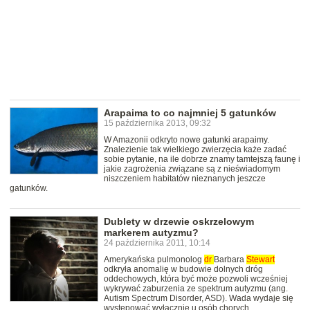
Arapaima to co najmniej 5 gatunków
15 października 2013, 09:32
W Amazonii odkryto nowe gatunki arapaimy.
Znalezienie tak wielkiego zwierzęcia każe zadać
sobie pytanie, na ile dobrze znamy tamtejszą faunę i
jakie zagrożenia związane są z nieświadomym
niszczeniem habitatów nieznanych jeszcze
gatunków.
Dublety w drzewie oskrzelowym
markerem autyzmu?
24 października 2011, 10:14
Amerykańska pulmonolog
dr
Barbara
Stewart
odkryła anomalię w budowie dolnych dróg
oddechowych, która być może pozwoli wcześniej
wykrywać zaburzenia ze spektrum autyzmu (ang.
Autism Spectrum Disorder, ASD). Wada wydaje się
występować wyłącznie u osób chorych.