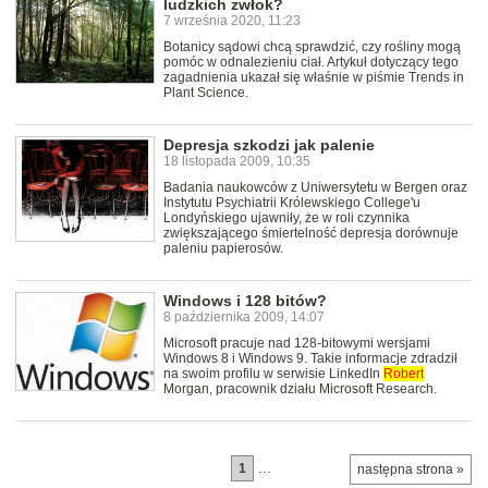
ludzkich zwłok?
7 września 2020, 11:23
Botanicy sądowi chcą sprawdzić, czy rośliny mogą
pomóc w odnalezieniu ciał. Artykuł dotyczący tego
zagadnienia ukazał się właśnie w piśmie Trends in
Plant Science.
Depresja szkodzi jak palenie
18 listopada 2009, 10:35
Badania naukowców z Uniwersytetu w Bergen oraz
Instytutu Psychiatrii Królewskiego College'u
Londyńskiego ujawniły, że w roli czynnika
zwiększającego śmiertelność depresja dorównuje
paleniu papierosów.
Windows i 128 bitów?
8 października 2009, 14:07
Microsoft pracuje nad 128-bitowymi wersjami
Windows 8 i Windows 9. Takie informacje zdradził
na swoim profilu w serwisie LinkedIn
Robert
Morgan, pracownik działu Microsoft Research.
1
…
następna strona »