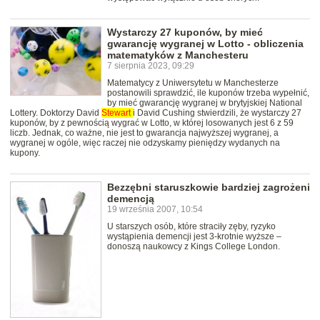
Wystarczy 27 kuponów, by mieć
gwarancję wygranej w Lotto - obliczenia
matematyków z Manchesteru
7 sierpnia 2023, 09:29
Matematycy z Uniwersytetu w Manchesterze
postanowili sprawdzić, ile kuponów trzeba wypełnić,
by mieć gwarancję wygranej w brytyjskiej National
Lottery. Doktorzy David
Stewart
i David Cushing stwierdzili, że wystarczy 27
kuponów, by z pewnością wygrać w Lotto, w której losowanych jest 6 z 59
liczb. Jednak, co ważne, nie jest to gwarancja najwyższej wygranej, a
wygranej w ogóle, więc raczej nie odzyskamy pieniędzy wydanych na
kupony.
Bezzębni staruszkowie bardziej zagrożeni
demencją
19 września 2007, 10:54
U starszych osób, które straciły zęby, ryzyko
wystąpienia demencji jest 3-krotnie wyższe –
donoszą naukowcy z Kings College London.