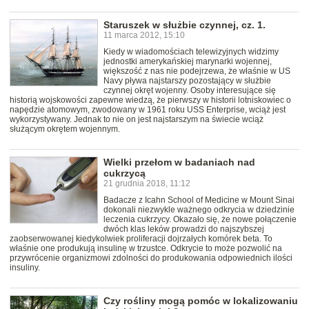
Staruszek w służbie czynnej, cz. 1.
11 marca 2012, 15:10
Kiedy w wiadomościach telewizyjnych widzimy
jednostki amerykańskiej marynarki wojennej,
większość z nas nie podejrzewa, że właśnie w US
Navy pływa najstarszy pozostający w służbie
czynnej okręt wojenny. Osoby interesujące się
historią wojskowości zapewne wiedzą, że pierwszy w historii lotniskowiec o
napędzie atomowym, zwodowany w 1961 roku USS Enterprise, wciąż jest
wykorzystywany. Jednak to nie on jest najstarszym na świecie wciąż
służącym okrętem wojennym.
Wielki przełom w badaniach nad
cukrzycą
21 grudnia 2018, 11:12
Badacze z Icahn School of Medicine w Mount Sinai
dokonali niezwykle ważnego odkrycia w dziedzinie
leczenia cukrzycy. Okazało się, że nowe połączenie
dwóch klas leków prowadzi do najszybszej
zaobserwowanej kiedykolwiek proliferacji dojrzałych komórek beta. To
właśnie one produkują insulinę w trzustce. Odkrycie to może pozwolić na
przywrócenie organizmowi zdolności do produkowania odpowiednich ilości
insuliny.
Czy rośliny mogą pomóc w lokalizowaniu