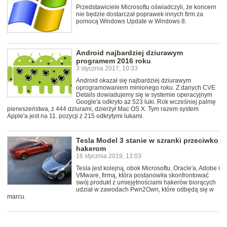
Przedstawiciele Microsoftu oświadczyli, że koncern
nie będzie dostarczał poprawek innych firm za
pomocą Windows Update w Windows 8.
Android najbardziej dziurawym
programem 2016 roku
3 stycznia 2017, 10:33
Android okazał się najbardziej dziurawym
oprogramowaniem minionego roku. Z danych CVE
Details dowiadujemy się w systemie operacyjnym
Google'a odkryto aż 523 luki. Rok wcześniej palmę
pierwszeństwa, z 444 dziurami, dzierżył Mac OS X. Tym razem system
Apple'a jest na 11. pozycji z 215 odkrytymi lukami.
Tesla Model 3 stanie w szranki przeciwko
hakerom
16 stycznia 2019, 13:03
Tesla jest kolejną, obok Microsoftu, Oracle'a, Adobe i
VMware, firmą, która postanowiła skonfrontować
swój produkt z umiejętnościami hakerów biorących
udział w zawodach Pwn2Own, które odbędą się w
marcu.