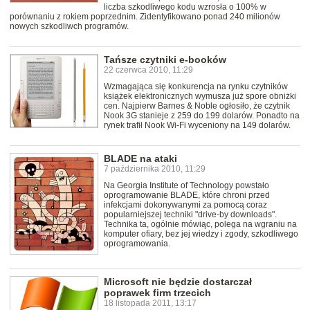
liczba szkodliwego kodu wzrosła o 100% w
porównaniu z rokiem poprzednim. Zidentyfikowano ponad 240 milionów
nowych szkodliwch programów.
Tańsze czytniki e-booków
22 czerwca 2010, 11:29
Wzmagająca się konkurencja na rynku czytników
książek elektronicznych wymusza już spore obniżki
cen. Najpierw Barnes & Noble ogłosiło, że czytnik
Nook 3G stanieje z 259 do 199 dolarów. Ponadto na
rynek trafił Nook Wi-Fi wyceniony na 149 dolarów.
BLADE na ataki
7 października 2010, 11:29
Na Georgia Institute of Technology powstało
oprogramowanie BLADE, które chroni przed
infekcjami dokonywanymi za pomocą coraz
popularniejszej techniki "drive-by downloads".
Technika ta, ogólnie mówiąc, polega na wgraniu na
komputer ofiary, bez jej wiedzy i zgody, szkodliwego
oprogramowania.
Microsoft nie będzie dostarczał
poprawek firm trzecich
18 listopada 2011, 13:17