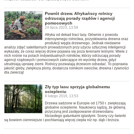
Powrót drzew. Afrykańscy rolnicy
odrzucają porady rządów i agencji
pomocowych
24 lipca 2023, 13:59
Afryka od dekad traci lasy. Głównie z powodu
intensywnego rolnictwa, pozyskiwania drewna oraz
produkcji węgla drzewnego. Jednak niedawne
analizy zdjęć satelitarnych prowadzonych przy użyciu sztucznej inteligencji
wykazały, że coraz więcej drzew pojawia się poza terenami leśnymi. Wiele z
nich rośnie na polach indywidualnych rolników, którzy odrzucają porady
agencji rządowych i pomocowych zalecające im wycinkę drzew, gdyż
utrudniają uprawę ziemi. Rolnicy pozwalają drzewom odrastać. To poprawia
jakość gleby, zwiększa plony, dostarcza rolnikom owoców, drewna i żywności
dla zwierząt
Zły typ lasu sprzyja globalnemu
ociepleniu
8 lutego 2016, 13:53
Drzewa sadzone w Europie od 1750 r. zwiększają
globalne ocieplenie. Naukowcy sądzą, że główną
przyczyną jest zastępowanie drzewostanu
liściastego gatunkami iglastymi. Sosny czy świerki
są bowiem ciemniejsze i pochłaniają więcej ciepła niż np. dąb i brzoza.