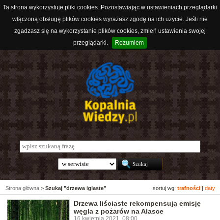
Ta strona wykorzystuje pliki cookies. Pozostawiając w ustawieniach przeglądarki
włączoną obsługę plików cookies wyrażasz zgodę na ich użycie. Jeśli nie
zgadzasz się na wykorzystanie plików cookies, zmień ustawienia swojej
przeglądarki.
Rozumiem
Strona główna
>
Szukaj "drzewa iglaste"
sortuj wg:
trafności
|
daty
Drzewa liściaste rekompensują emisję
węgla z pożarów na Alasce
16 kwietnia 2021, 08:00