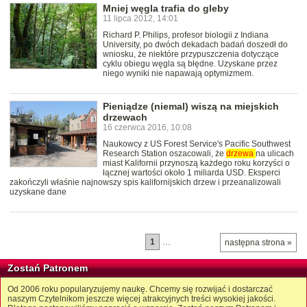
Mniej węgla trafia do gleby
11 lipca 2012, 14:01
Richard P. Philips, profesor biologii z Indiana
University, po dwóch dekadach badań doszedł do
wniosku, że niektóre przypuszczenia dotyczące
cyklu obiegu węgla są błędne. Uzyskane przez
niego wyniki nie napawają optymizmem.
Pieniądze (niemal) wiszą na miejskich
drzewach
16 czerwca 2016, 10:08
Naukowcy z US Forest Service's Pacific Southwest
Research Station oszacowali, że
drzewa
na ulicach
miast Kalifornii przynoszą każdego roku korzyści o
łącznej wartości około 1 miliarda USD. Eksperci
zakończyli właśnie najnowszy spis kalifornijskich drzew i przeanalizowali
uzyskane dane
1
…
następna strona »
Zostań Patronem
Od 2006 roku popularyzujemy naukę. Chcemy się rozwijać i dostarczać
naszym Czytelnikom jeszcze więcej atrakcyjnych treści wysokiej jakości.