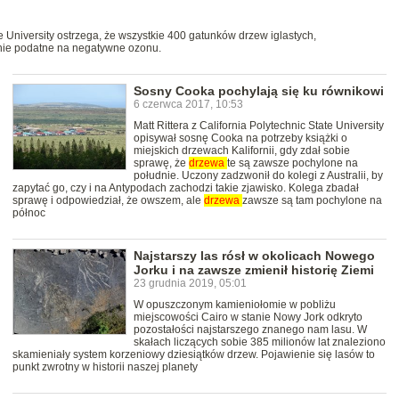
e University ostrzega, że wszystkie 400 gatunków drzew iglastych,
lnie podatne na negatywne ozonu.
Sosny Cooka pochylają się ku równikowi
6 czerwca 2017, 10:53
Matt Rittera z California Polytechnic State University
opisywał sosnę Cooka na potrzeby książki o
miejskich drzewach Kalifornii, gdy zdał sobie
sprawę, że
drzewa
te są zawsze pochylone na
południe. Uczony zadzwonił do kolegi z Australii, by
zapytać go, czy i na Antypodach zachodzi takie zjawisko. Kolega zbadał
sprawę i odpowiedział, że owszem, ale
drzewa
zawsze są tam pochylone na
północ
Najstarszy las rósł w okolicach Nowego
Jorku i na zawsze zmienił historię Ziemi
23 grudnia 2019, 05:01
W opuszczonym kamieniołomie w pobliżu
miejscowości Cairo w stanie Nowy Jork odkryto
pozostałości najstarszego znanego nam lasu. W
skałach liczących sobie 385 milionów lat znaleziono
skamieniały system korzeniowy dziesiątków drzew. Pojawienie się lasów to
punkt zwrotny w historii naszej planety