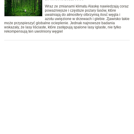
Wraz ze zmianami klimatu Alaskę nawiedzają coraz
poważniejsze i częstsze pożary lasów, które
uwalniają do atmosfery olbrzymią ilosć węgla i
azotu uwięzione w drzewach i glebie. Zjawisko takie
może przyspieszyć globalne ocieplenie. Jednak najnowsze badania
wskazały, że lasy liściaste, które zastępują spalone lasy iglaste, nie tylko
rekompensują ten uwolniony węgiel