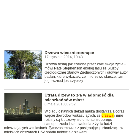
Drzewa wiecznierosnące
17 stycznia 2014, 10:43
Drzewa rosną jak szalone przez całe swoje życie -
mówi Nate Stephenson ekolog lasu ze Służby
Geologicznej Stanów Zjednoczonych i główny autor
badań, które wykazały, że im drzewo starsze, tym
jego wzrost jest szybszy
Utrata drzew to zła wiadomość dla
mieszkańców miast
8 maja 2018, 09:52
W ciągu ostatnich dekad nauka dostarczała coraz
więcej dowodów wskazujących, że
drzewa
i inne
rośliny są kluczowym elementem dobrego
samopoczucia i zadowolenia z życia ludzi
mieszkających w miastach. Tymczasem wraz z postępującą urbanizacją w
miejskich obszarach USA spada pokrycie drzewami.