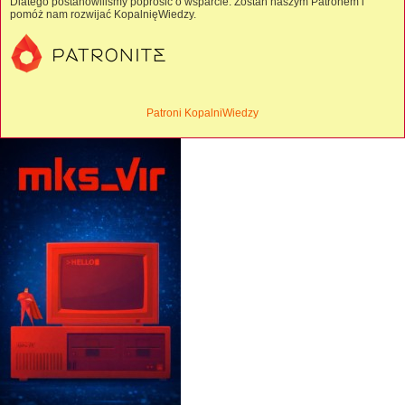
Dlatego postanowiliśmy poprosić o wsparcie. Zostań naszym Patronem i
pomóż nam rozwijać KopalnięWiedzy.
Patroni KopalniWiedzy