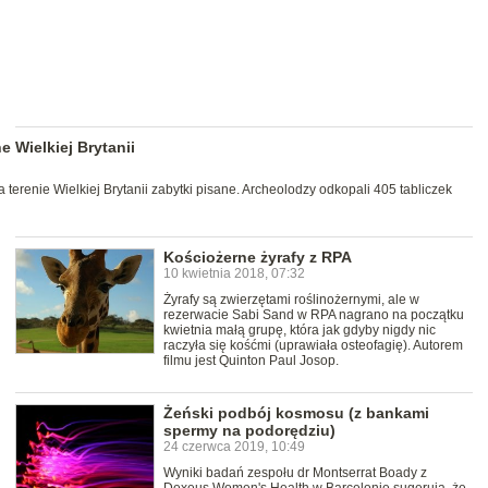
e Wielkiej Brytanii
terenie Wielkiej Brytanii zabytki pisane. Archeolodzy odkopali 405 tabliczek
Kościożerne żyrafy z RPA
10 kwietnia 2018, 07:32
Żyrafy są zwierzętami roślinożernymi, ale w
rezerwacie Sabi Sand w RPA nagrano na początku
kwietnia małą grupę, która jak gdyby nigdy nic
raczyła się kośćmi (uprawiała osteofagię). Autorem
filmu jest Quinton Paul Josop.
Żeński podbój kosmosu (z bankami
spermy na podorędziu)
24 czerwca 2019, 10:49
Wyniki badań zespołu dr Montserrat Boady z