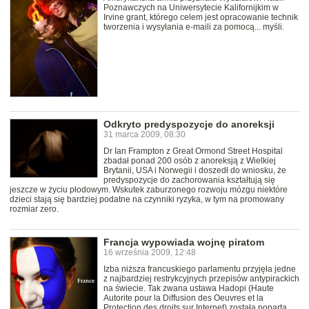
Poznawczych na Uniwersytecie Kalifornijkim w
Irvine grant, którego celem jest opracowanie technik
tworzenia i wysyłania e-maili za pomocą... myśli.
Odkryto predyspozycje do anoreksji
31 marca 2009, 08:30
Dr Ian Frampton z Great Ormond Street Hospital
zbadał ponad 200 osób z anoreksją z Wielkiej
Brytanii, USA i Norwegii i doszedł do wniosku, że
predyspozycje do zachorowania kształtują się
jeszcze w życiu płodowym. Wskutek zaburzonego rozwoju mózgu niektóre
dzieci stają się bardziej podatne na czynniki ryzyka, w tym na promowany
rozmiar zero.
Francja wypowiada wojnę piratom
16 września 2009, 12:48
Izba niższa francuskiego parlamentu przyjęła jedne
z najbardziej restrykcyjnych przepisów antypirackich
na świecie. Tak zwana ustawa Hadopi (Haute
Autorite pour la Diffusion des Oeuvres et la
Protection des droits sur Internet) została poparta