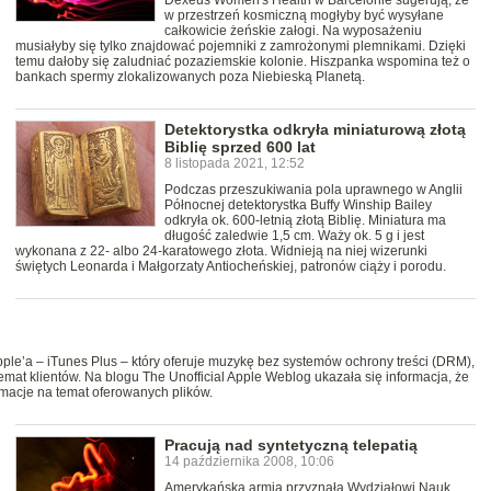
Dexeus Women's Health w Barcelonie sugerują, że
w przestrzeń kosmiczną mogłyby być wysyłane
całkowicie żeńskie załogi. Na wyposażeniu
musiałyby się tylko znajdować pojemniki z zamrożonymi plemnikami. Dzięki
temu dałoby się zaludniać pozaziemskie kolonie. Hiszpanka wspomina też o
bankach spermy zlokalizowanych poza Niebieską Planetą.
Detektorystka odkryła miniaturową złotą
Biblię sprzed 600 lat
8 listopada 2021, 12:52
Podczas przeszukiwania pola uprawnego w Anglii
Północnej detektorystka Buffy Winship Bailey
odkryła ok. 600-letnią złotą Biblię. Miniatura ma
długość zaledwie 1,5 cm. Waży ok. 5 g i jest
wykonana z 22- albo 24-karatowego złota. Widnieją na niej wizerunki
świętych Leonarda i Małgorzaty Antiocheńskiej, patronów ciąży i porodu.
e’a – iTunes Plus – który oferuje muzykę bez systemów ochrony treści (DRM),
emat klientów. Na blogu The Unofficial Apple Weblog ukazała się informacja, że
macje na temat oferowanych plików.
Pracują nad syntetyczną telepatią
14 października 2008, 10:06
Amerykańska armia przyznała Wydziałowi Nauk