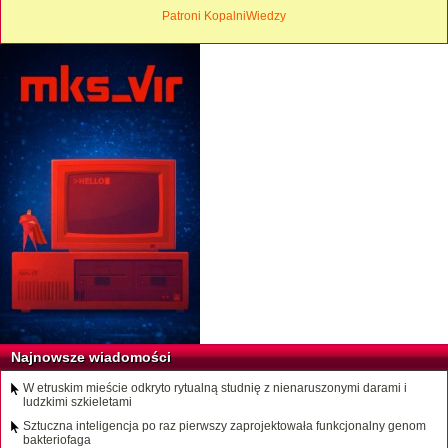
Patroni KopalniWiedzy
Najnowsze wiadomości
W etruskim mieście odkryto rytualną studnię z nienaruszonymi darami i
ludzkimi szkieletami
Sztuczna inteligencja po raz pierwszy zaprojektowała funkcjonalny genom
bakteriofaga