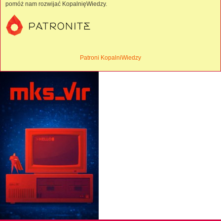
pomóż nam rozwijać KopalnięWiedzy.
Patroni KopalniWiedzy