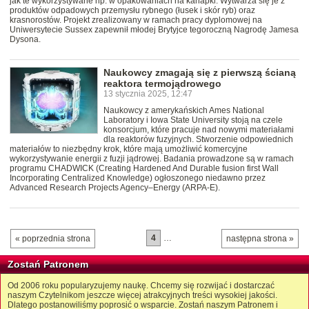
jak te wykorzystywane np. w opakowaniach na kanapki. Wytwarza się je z
produktów odpadowych przemysłu rybnego (łusek i skór ryb) oraz
krasnorostów. Projekt zrealizowany w ramach pracy dyplomowej na
Uniwersytecie Sussex zapewnił młodej Brytyjce tegoroczną Nagrodę Jamesa
Dysona.
Naukowcy zmagają się z pierwszą ścianą
reaktora termojądrowego
13 stycznia 2025, 12:47
Naukowcy z amerykańskich Ames National
Laboratory i Iowa State University stoją na czele
konsorcjum, które pracuje nad nowymi materiałami
dla reaktorów fuzyjnych. Stworzenie odpowiednich
materiałów to niezbędny krok, które mają umożliwić komercyjne
wykorzystywanie energii z fuzji jądrowej. Badania prowadzone są w ramach
programu CHADWICK (Creating Hardened And Durable fusion first Wall
Incorporating Centralized Knowledge) ogłoszonego niedawno przez
Advanced Research Projects Agency–Energy (ARPA-E).
4
…
« poprzednia strona
następna strona »
Zostań Patronem
Od 2006 roku popularyzujemy naukę. Chcemy się rozwijać i dostarczać
naszym Czytelnikom jeszcze więcej atrakcyjnych treści wysokiej jakości.
Dlatego postanowiliśmy poprosić o wsparcie. Zostań naszym Patronem i