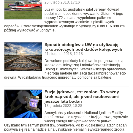
25 lutego 2013, 17:16
Już w lipcu br. australijski pilot Jeremy Rowsell
podejmie niecodzienne wyzwanie. Zbiorniki jego
cessny 172 zostaną wypełnione paliwem
wyprodukowanym w całości z plastikowych
odpadów. Czterdziestojednolatek wystartuje z Sydney, by 6 dni i 16.898 km
później wylądować w Londynie.
Sposób biologów z UW na utylizację
rakotwórczych podkładów kolejowych
21 sierpnia 2018, 12:18
Drewniane podkłady kolejowe impregnowane są
kreozotem, toksyczną i rakotwórczą substancją.
Biolog z Uniwersytetu Warszawskiego opracowała
niedrogą metodę utylizacji tak zaimpregnowanego
drewna. W rozkładaniu trującego impregnatu pomocne są bakterie.
Fuzja jądrowa: jest zapłon. To ważny
krok naprzód, ale przed naukowcami
jeszcze lata badań
13 grudnia 2022, 18:28
Amerykańscy eksperci z National Ignition Facility
poinformowali o uzyskaniu z fuzji jądrowej wyraźnie
więcej energii niż wprowadzono w paliwo.
Uzyskano tym samym punkt tzw. breakeven. Po kilkudziesięciu latach badań
pojawiła się realna nadzieja na uzyskanie niemal niewyczerpanego źródła