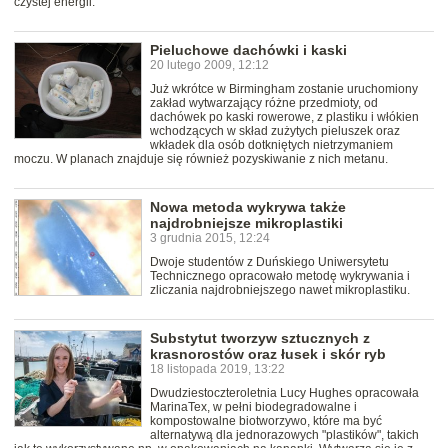
czystej energii.
Pieluchowe dachówki i kaski
20 lutego 2009, 12:12
Już wkrótce w Birmingham zostanie uruchomiony
zakład wytwarzający różne przedmioty, od
dachówek po kaski rowerowe, z plastiku i włókien
wchodzących w skład zużytych pieluszek oraz
wkładek dla osób dotkniętych nietrzymaniem
moczu. W planach znajduje się również pozyskiwanie z nich metanu.
Nowa metoda wykrywa także
najdrobniejsze mikroplastiki
3 grudnia 2015, 12:24
Dwoje studentów z Duńskiego Uniwersytetu
Technicznego opracowało metodę wykrywania i
zliczania najdrobniejszego nawet mikroplastiku.
Substytut tworzyw sztucznych z
krasnorostów oraz łusek i skór ryb
18 listopada 2019, 13:22
Dwudziestoczteroletnia Lucy Hughes opracowała
MarinaTex, w pełni biodegradowalne i
kompostowalne biotworzywo, które ma być
alternatywą dla jednorazowych "plastików", takich