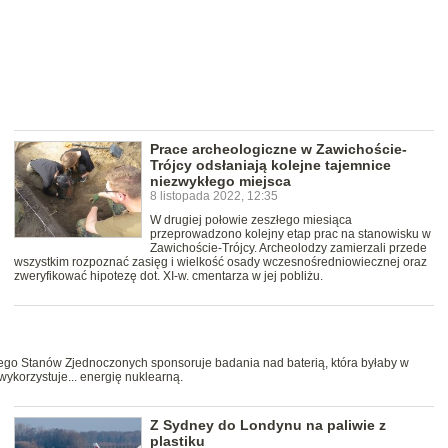
Prace archeologiczne w Zawichoście-
Trójcy odsłaniają kolejne tajemnice
niezwykłego miejsca
8 listopada 2022, 12:35
W drugiej połowie zeszłego miesiąca
przeprowadzono kolejny etap prac na stanowisku w
Zawichoście-Trójcy. Archeolodzy zamierzali przede
wszystkim rozpoznać zasięg i wielkość osady wczesnośredniowiecznej oraz
zweryfikować hipotezę dot. XI-w. cmentarza w jej pobliżu.
go Stanów Zjednoczonych sponsoruje badania nad baterią, która byłaby w
a wykorzystuje... energię nuklearną.
Z Sydney do Londynu na paliwie z
plastiku