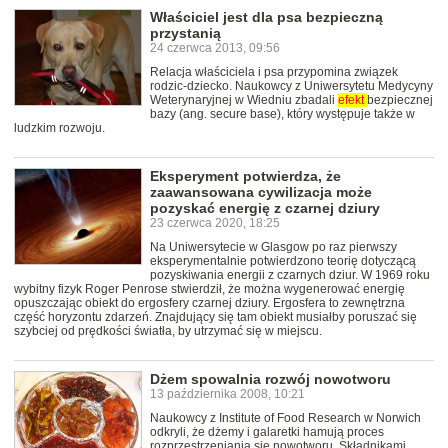
Właściciel jest dla psa bezpieczną
przystanią
24 czerwca 2013, 09:56
Relacja właściciela i psa przypomina związek
rodzic-dziecko. Naukowcy z Uniwersytetu Medycyny
Weterynaryjnej w Wiedniu zbadali
efekt
bezpiecznej
bazy (ang. secure base), który występuje także w
ludzkim rozwoju.
Eksperyment potwierdza, że
zaawansowana cywilizacja może
pozyskać energię z czarnej dziury
23 czerwca 2020, 18:25
Na Uniwersytecie w Glasgow po raz pierwszy
eksperymentalnie potwierdzono teorię dotyczącą
pozyskiwania energii z czarnych dziur. W 1969 roku
wybitny fizyk Roger Penrose stwierdził, że można wygenerować energię
opuszczając obiekt do ergosfery czarnej dziury. Ergosfera to zewnętrzna
część horyzontu zdarzeń. Znajdujący się tam obiekt musiałby poruszać się
szybciej od prędkości światła, by utrzymać się w miejscu.
Dżem spowalnia rozwój nowotworu
13 października 2008, 10:21
Naukowcy z Institute of Food Research w Norwich
odkryli, że dżemy i galaretki hamują proces
rozprzestrzeniania się nowotworu. Składnikami,