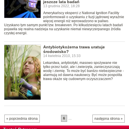
jeszcze lata badań
13 grudnia 2022, 18:28
Amerykańscy eksperci z National Ignition Facility
poinformowali o uzyskaniu z fuzji jądrowej wyraźnie
więcej energii niż wprowadzono w paliwo.
Uzyskano tym samym punkt tzw. breakeven. Po kilkudziesięciu latach badań
pojawiła się realna nadzieja na uzyskanie niemal niewyczerpanego źródła
czystej energii.
Antybiotykożerna trawa uratuje
środowisko?
14 kwietnia 2010, 15:33
Lekarstwa, antybiotyki, masowo spożywane nie
tylko przez ludzi, ale i zwierzęta, zanieczyszczają
wodę i ziemię. To może być bardzo niebezpieczne -
alarmują od dawna naukowcy. Być może pospolita
trawa okaże się cudownym oczyszczaczem?
6
…
« poprzednia strona
następna strona »