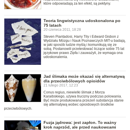
które odpowiadają za ten efekt, są pektyny.
Teoria lingwistyczna udoskonalona po
75 latach
20 czerwca 2011, 18:28
Steven Piantadosi, Harry Tily i Edward Gisbon z
Wydziału Mózgu i Nauk Poznawczych MIT-u badają,
w jaki sposób ludzie myślą i komunikują się ze
sobą. Postanowili przetestować liczące sobie 75 lat
językowe prawo Zipfa i zauważyli, że wymaga ona
udoskonalenia.
Jad ślimaka może okazać się alternatywą
dla przeciwbólowych opioidów
21 lutego 2017, 12:23
Conus regius, niewielki ślimak z Morza
Karaibskiego, używa trucizny podczas polowania.
Być może produkowana przezeń substancja stanie
się alternatywą wobec opioidowych środków
przeciwbólowych.
Fuzja jądrowa: jest zapłon. To ważny
krok naprzód, ale przed naukowcami