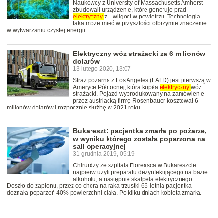
Naukowcy z University of Massachusetts Amherst
zbudowali urządzenie, które generuje prąd
elektryczny
z... wilgoci w powietrzu. Technologia
taka może mieć w przyszłości olbrzymie znaczenie
w wytwarzaniu czystej energii.
Elektryczny wóz strażacki za 6 milionów
dolarów
13 lutego 2020, 13:07
Straż pożarna z Los Angeles (LAFD) jest pierwszą w
Ameryce Północnej, która kupiła
elektryczny
wóz
strażacki. Pojazd wyprodukowany na zamówienie
przez austriacką firmę Rosenbauer kosztował 6
milionów dolarów i rozpocznie służbę w 2021 roku.
Bukareszt: pacjentka zmarła po pożarze,
w wyniku którego została poparzona na
sali operacyjnej
31 grudnia 2019, 05:19
Chirurdzy ze szpitala Floreasca w Bukareszcie
najpierw użyli preparatu dezynfekującego na bazie
alkoholu, a następnie skalpela elektrycznego.
Doszło do zapłonu, przez co chora na raka trzustki 66-letnia pacjentka
doznała poparzeń 40% powierzchni ciała. Po kilku dniach kobieta zmarła.