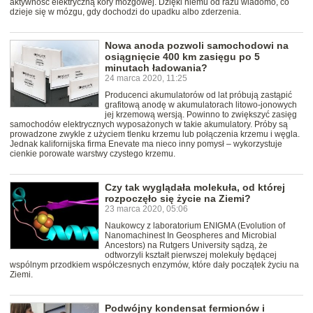
aktywność elektryczną kory mózgowej. Dzięki niemu od razu wiadomo, co
dzieje się w mózgu, gdy dochodzi do upadku albo zderzenia.
Nowa anoda pozwoli samochodowi na
osiągnięcie 400 km zasięgu po 5
minutach ładowania?
24 marca 2020, 11:25
Producenci akumulatorów od lat próbują zastąpić
grafitową anodę w akumulatorach litowo-jonowych
jej krzemową wersją. Powinno to zwiększyć zasięg
samochodów elektrycznych wyposażonych w takie akumulatory. Próby są
prowadzone zwykle z użyciem tlenku krzemu lub połączenia krzemu i węgla.
Jednak kalifornijska firma Enevate ma nieco inny pomysł – wykorzystuje
cienkie porowate warstwy czystego krzemu.
Czy tak wyglądała molekuła, od której
rozpoczęło się życie na Ziemi?
23 marca 2020, 05:06
Naukowcy z laboratorium ENIGMA (Evolution of
Nanomachinest In Geospheres and Microbial
Ancestors) na Rutgers University sądzą, że
odtworzyli kształt pierwszej molekuły będącej
wspólnym przodkiem współczesnych enzymów, które dały początek życiu na
Ziemi.
Podwójny kondensat fermionów i