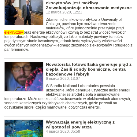
ekscytonów jest możliwy.
Zrewolucjonizuje obrazowanie medyczne
12 marca 2020, 12:21
Zdaniem chemików-teoretyków z University of
Chicago, powinno być możliwe stworzenie
materiałów, które jednocześnie przesyłają prąd
elektryczny
oraz energię ekscytonów i czynią to bez strat w dość wysokich
temperaturach. Naukowcy obliczyli, ze takie materiały powinny istnieć w
pojedynczym stanie kwantowym, jednak będą wykazywały właściwości
dwóch różnych kondensatów – jednego złożonego z ekscytonów i drugiego z
par fermionów.
Nowatorska fotowoltaika generuje prąd z
ciepła. Zasili sondy kosmiczne, centra
bazodanowe i fabryk
6 marca 2020, 13:07
W Sandia National Laboratories powstało
urządzenie, które generuje użyteczne ilości energii
elektrycznej ze źródeł ciepła o umiarkowanej
temperaturze. Może ono znaleźć zastosowanie w elektrowniach atomowych,
sondach kosmicznych czy fabrykach chemicznych, gdzie pozwoli na
odzyskanie sporej części marnowanej dotychczas energii.
Wytwarzają energię elektryczną z
wilgotności powietrza
4 marca 2020, 05:58