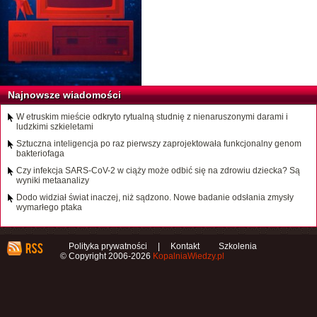
Najnowsze wiadomości
W etruskim mieście odkryto rytualną studnię z nienaruszonymi darami i
ludzkimi szkieletami
Sztuczna inteligencja po raz pierwszy zaprojektowała funkcjonalny genom
bakteriofaga
Czy infekcja SARS-CoV-2 w ciąży może odbić się na zdrowiu dziecka? Są
wyniki metaanalizy
Dodo widział świat inaczej, niż sądzono. Nowe badanie odsłania zmysły
wymarłego ptaka
Polityka prywatności
|
Kontakt
Szkolenia
© Copyright 2006-2026
KopalniaWiedzy.pl