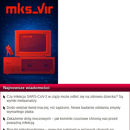
Najnowsze wiadomości
Czy infekcja SARS-CoV-2 w ciąży może odbić się na zdrowiu dziecka? Są
wyniki metaanalizy
Dodo widział świat inaczej, niż sądzono. Nowe badanie odsłania zmysły
wymarłego ptaka
Zakażenie dróg moczowych – jak komórki czuciowe chronią nas przed
poważną infekcją
Blaszki mitochondrialne – nowy typ patologii w mózgach chorych na