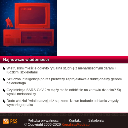
Najnowsze wiadomości
W etruskim mieście odkryto rytualną studnię z nienaruszonymi darami i
ludzkimi szkieletami
Sztuczna inteligencja po raz pierwszy zaprojektowała funkcjonalny genom
bakteriofaga
Czy infekcja SARS-CoV-2 w ciąży może odbić się na zdrowiu dziecka? Są
wyniki metaanalizy
Dodo widział świat inaczej, niż sądzono. Nowe badanie odsłania zmysły
wymarłego ptaka
Polityka prywatności
|
Kontakt
Szkolenia
© Copyright 2006-2026
KopalniaWiedzy.pl