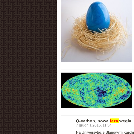
Q-carbon, nowa
faza
węgla
7 grudnia 2015, 11:54
Na Uniwersytecie Stanowym Karoliny