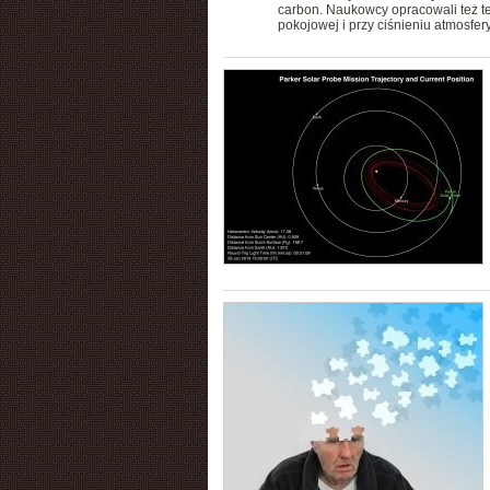
carbon. Naukowcy opracowali też te
pokojowej i przy ciśnieniu atmosfe