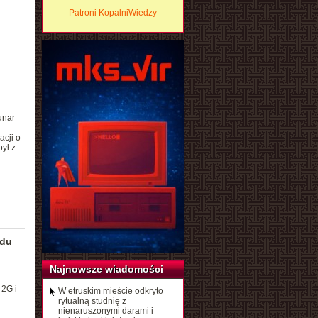
Patroni KopalniWiedzy
unar
acji o
ył z
zdu
Najnowsze wiadomości
 2G i
W etruskim mieście odkryto
rytualną studnię z
nienaruszonymi darami i