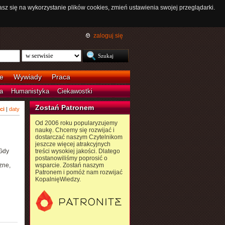
asz się na wykorzystanie plików cookies, zmień ustawienia swojej przeglądarki.
zaloguj się
e
Wywiady
Praca
a
Humanistyka
Ciekawostki
Zostań Patronem
ci
|
daty
Od 2006 roku popularyzujemy
naukę. Chcemy się rozwijać i
dostarczać naszym Czytelnikom
jeszcze więcej atrakcyjnych
 Gdy
treści wysokiej jakości. Dlatego
postanowiliśmy poprosić o
zne,
wsparcie. Zostań naszym
Patronem i pomóż nam rozwijać
KopalnięWiedzy.