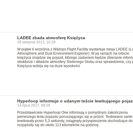
LADEE zbada atmosferę Księżyca
26 sierpnia 2013, 10:29
W piątek 6 września z Wallops Flight Facility wystartuje misja LADEE (L
Atmosphere and Dust Environment Explorer). W jej ramach na orbicie
księżyca znajdzie się pojazd, którego zadaniem będzie zbieranie inform
strukturze i składzie atmosfery Srebrnego Globu oraz sprawdzenie, czy p
Księżyca wzbija się na duże wysokości
Hyperloop informuje o udanym teście lewitującego poja
14 lipca 2017, 09:29
Przedstawiciele Hyperloop One informują o pomyślnym zakończeniu
pierwszego testu pojazdu poruszającego się w próżni. Testowane sanki
lewitowały przez 5,3 sekundy, osiągnęły przyspieszenie dochodzące do
rozpędziły się do około 113 kilometrów na godzinę.