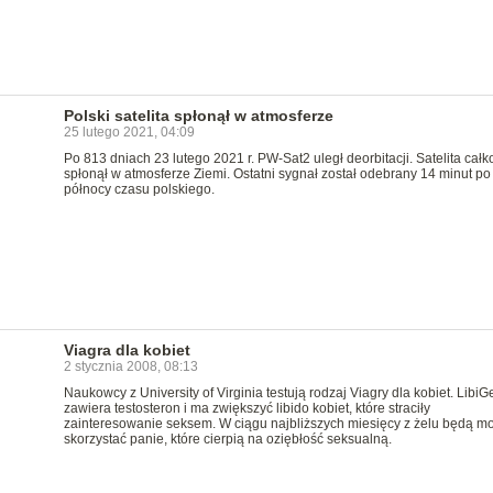
Polski satelita spłonął w atmosferze
25 lutego 2021, 04:09
Po 813 dniach 23 lutego 2021 r. PW-Sat2 uległ deorbitacji. Satelita całk
spłonął w atmosferze Ziemi. Ostatni sygnał został odebrany 14 minut po
północy czasu polskiego.
Viagra dla kobiet
2 stycznia 2008, 08:13
Naukowcy z University of Virginia testują rodzaj Viagry dla kobiet. LibiG
zawiera testosteron i ma zwiększyć libido kobiet, które straciły
zainteresowanie seksem. W ciągu najbliższych miesięcy z żelu będą m
skorzystać panie, które cierpią na oziębłość seksualną.