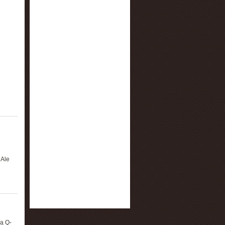
 Ale
ną Q-