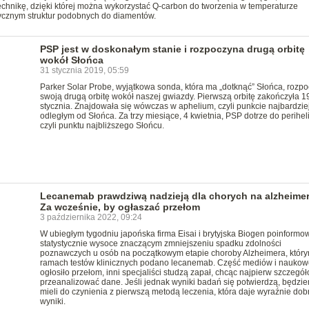
chnikę, dzięki której można wykorzystać Q-carbon do tworzenia w temperaturze
rycznym struktur podobnych do diamentów.
PSP jest w doskonałym stanie i rozpoczyna drugą orbitę
wokół Słońca
31 stycznia 2019, 05:59
Parker Solar Probe, wyjątkowa sonda, która ma „dotknąć” Słońca, rozpo
swoją drugą orbitę wokół naszej gwiazdy. Pierwszą orbitę zakończyła 1
stycznia. Znajdowała się wówczas w aphelium, czyli punkcie najbardzie
odległym od Słońca. Za trzy miesiące, 4 kwietnia, PSP dotrze do perihel
czyli punktu najbliższego Słońcu.
Lecanemab prawdziwą nadzieją dla chorych na alzheime
Za wcześnie, by ogłaszać przełom
3 października 2022, 09:24
W ubiegłym tygodniu japońska firma Eisai i brytyjska Biogen poinformo
statystycznie wysoce znaczącym zmniejszeniu spadku zdolności
poznawczych u osób na początkowym etapie choroby Alzheimera, któr
ramach testów klinicznych podano lecanemab. Część mediów i nauko
ogłosiło przełom, inni specjaliści studzą zapał, chcąc najpierw szczegó
przeanalizować dane. Jeśli jednak wyniki badań się potwierdzą, będzi
mieli do czynienia z pierwszą metodą leczenia, która daje wyraźnie dob
wyniki.