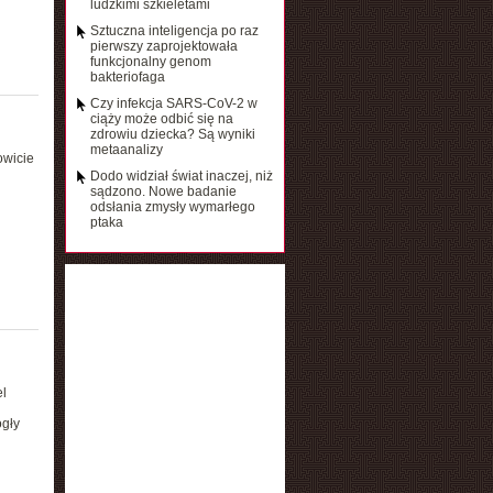
ludzkimi szkieletami
Sztuczna inteligencja po raz
pierwszy zaprojektowała
funkcjonalny genom
bakteriofaga
Czy infekcja SARS-CoV-2 w
ciąży może odbić się na
zdrowiu dziecka? Są wyniki
metaanalizy
owicie
Dodo widział świat inaczej, niż
sądzono. Nowe badanie
odsłania zmysły wymarłego
ptaka
el
ogły