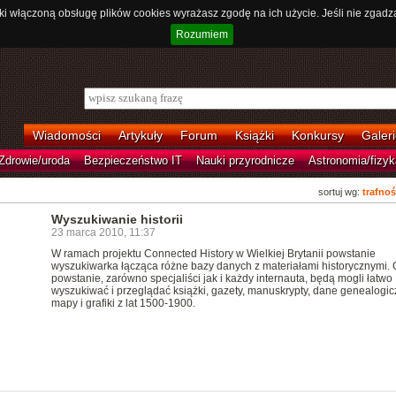
ki włączoną obsługę plików cookies wyrażasz zgodę na ich użycie. Jeśli nie zgadz
Rozumiem
Wiadomości
Artykuły
Forum
Książki
Konkursy
Galeri
Zdrowie/uroda
Bezpieczeństwo IT
Nauki przyrodnicze
Astronomia/fizyk
sortuj wg:
trafnoś
Wyszukiwanie historii
23 marca 2010, 11:37
W ramach projektu Connected History w Wielkiej Brytanii powstanie
wyszukiwarka łącząca różne bazy danych z materiałami historycznymi.
powstanie, zarówno specjaliści jak i każdy internauta, będą mogli łatwo
wyszukiwać i przeglądać książki, gazety, manuskrypty, dane genealogic
mapy i grafiki z lat 1500-1900.