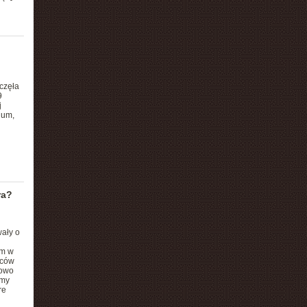
częła
9
j
ium,
ra?
wały o
ym w
wców
łowo
emy
re