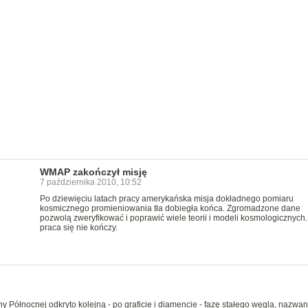
WMAP zakończył misję
7 października 2010, 10:52
Po dziewięciu latach pracy amerykańska misja dokładnego pomiaru
kosmicznego promieniowania tła dobiegła końca. Zgromadzone dane
pozwolą zweryfikować i poprawić wiele teorii i modeli kosmologicznych.
praca się nie kończy.
 Północnej odkryto kolejną - po graficie i diamencie - fazę stałego węgla, nazwa