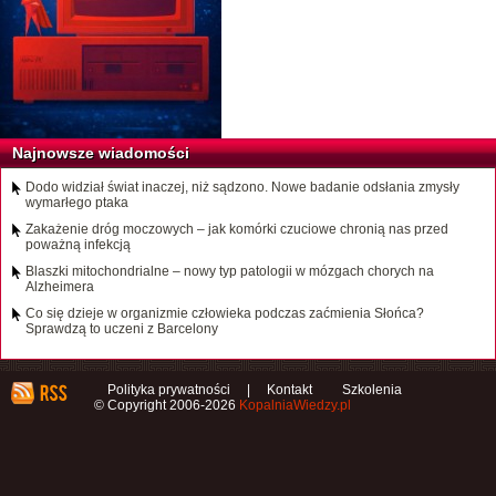
Najnowsze wiadomości
Dodo widział świat inaczej, niż sądzono. Nowe badanie odsłania zmysły
wymarłego ptaka
Zakażenie dróg moczowych – jak komórki czuciowe chronią nas przed
poważną infekcją
Blaszki mitochondrialne – nowy typ patologii w mózgach chorych na
Alzheimera
Co się dzieje w organizmie człowieka podczas zaćmienia Słońca?
Sprawdzą to uczeni z Barcelony
Polityka prywatności
|
Kontakt
Szkolenia
© Copyright 2006-2026
KopalniaWiedzy.pl