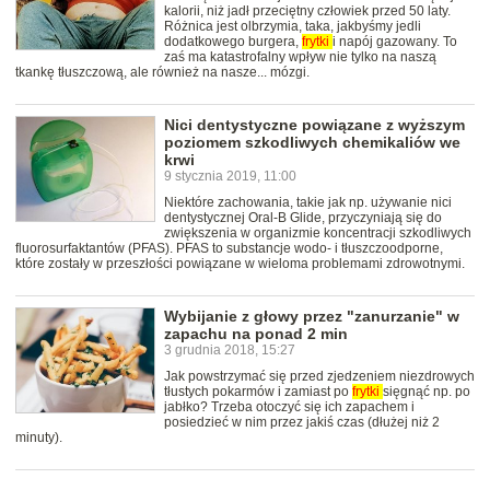
kalorii, niż jadł przeciętny człowiek przed 50 laty.
Różnica jest olbrzymia, taka, jakbyśmy jedli
dodatkowego burgera,
frytki
i napój gazowany. To
zaś ma katastrofalny wpływ nie tylko na naszą
tkankę tłuszczową, ale również na nasze... mózgi.
Nici dentystyczne powiązane z wyższym
poziomem szkodliwych chemikaliów we
krwi
9 stycznia 2019, 11:00
Niektóre zachowania, takie jak np. używanie nici
dentystycznej Oral-B Glide, przyczyniają się do
zwiększenia w organizmie koncentracji szkodliwych
fluorosurfaktantów (PFAS). PFAS to substancje wodo- i tłuszczoodporne,
które zostały w przeszłości powiązane w wieloma problemami zdrowotnymi.
Wybijanie z głowy przez "zanurzanie" w
zapachu na ponad 2 min
3 grudnia 2018, 15:27
Jak powstrzymać się przed zjedzeniem niezdrowych
tłustych pokarmów i zamiast po
frytki
sięgnąć np. po
jabłko? Trzeba otoczyć się ich zapachem i
posiedzieć w nim przez jakiś czas (dłużej niż 2
minuty).