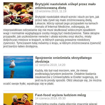
Brytyjski nastolatek oślepł przez mało
zróżnicowaną dietę
13 września 2019, 11:19
Brytyjski nastolatek stracił wzrok i słuch po tym, jak
przez lata żywił się mało zróżnicowaną dietą.
Lekarze, którzy opisali jego przypadek na łamach
Annals of Internal Medicine, ostrzegają, że
nieprawidłowe odżywianie się nie musi skutkować widocznym spadkiem
wagi i normalnie wyglądające osoby mogą być niedożywione. Takie skrajne
przypadki, jak uszkodzenie nerwów i utrata wzroku oraz słuchu, miały
dotychczas miejsce w krajach, w których panują poważne niedobory
żywności. Tymczasem tutaj mówimy o kraju, w którym zróżnicowana żywność
jest bardzo łatwo dostępna.
Spojrzenie onieśmiela skrzydlatego
złodzieja
12 sierpnia 2019, 14:20
Każdy, kto był nad morzem, wie, że mewy
podkradają turystom jedzenie. Ostatnie badania
naukowców z Uniwersytetu w Exeter sugerują, że
jest na to prosty sposób. Otóż okazuje się, że można
ocalić swoje frytki, wpatrując się w ptaki.
Fast-food wyżera ludziom mózg
14 czerwca 2019, 05:30
Przeciętna osoba zjada obecnie znacznie więcej