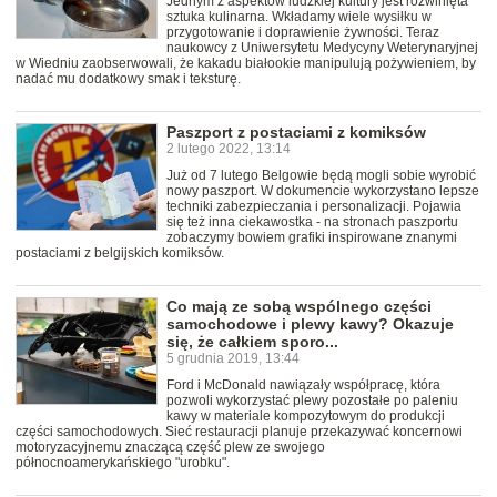
Jednym z aspektów ludzkiej kultury jest rozwinięta
sztuka kulinarna. Wkładamy wiele wysiłku w
przygotowanie i doprawienie żywności. Teraz
naukowcy z Uniwersytetu Medycyny Weterynaryjnej
w Wiedniu zaobserwowali, że kakadu białookie manipulują pożywieniem, by
nadać mu dodatkowy smak i teksturę.
Paszport z postaciami z komiksów
2 lutego 2022, 13:14
Już od 7 lutego Belgowie będą mogli sobie wyrobić
nowy paszport. W dokumencie wykorzystano lepsze
techniki zabezpieczania i personalizacji. Pojawia
się też inna ciekawostka - na stronach paszportu
zobaczymy bowiem grafiki inspirowane znanymi
postaciami z belgijskich komiksów.
Co mają ze sobą wspólnego części
samochodowe i plewy kawy? Okazuje
się, że całkiem sporo...
5 grudnia 2019, 13:44
Ford i McDonald nawiązały współpracę, która
pozwoli wykorzystać plewy pozostałe po paleniu
kawy w materiale kompozytowym do produkcji
części samochodowych. Sieć restauracji planuje przekazywać koncernowi
motoryzacyjnemu znaczącą część plew ze swojego
północnoamerykańskiego "urobku".