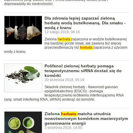
doprowadziły do niedrożności.
Dla zdrowia lepiej zaparzać zieloną
herbatę wodą butelkowaną. Dla smaku -
wodą z kranu
12 lutego 2019, 08:16
Zielona
herbata
zaparzona w wodzie butelkowanej
ma bardziej gorzki smak, ale zawiera też więcej
przeciwutleniaczy niż
herbata
zaparzona z użyciem
wody z kranu.
Polifenol zielonej herbaty pomaga
terapeutycznemu siRNA dostać się do
komórki
20 września 2018, 05:19
Składnik zielonej herbaty - flawonoid galusan
epigallokatechiny (EGCG) - pomaga
terapeutycznemu krótkiemu interferującemu RNA
(ang. small interfering RNA, siRNA) wniknąć do komórki.
Zielona
herbata
matcha utrudnia
nowotworowym komórkom macierzystym
generowanie energii
3 września 2018, 14:50