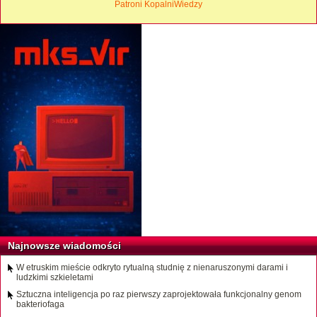
Patroni KopalniWiedzy
Najnowsze wiadomości
W etruskim mieście odkryto rytualną studnię z nienaruszonymi darami i
ludzkimi szkieletami
Sztuczna inteligencja po raz pierwszy zaprojektowała funkcjonalny genom
bakteriofaga