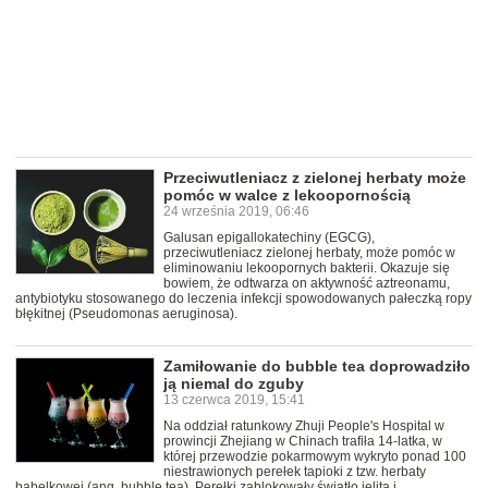
Przeciwutleniacz z zielonej herbaty może
pomóc w walce z lekoopornością
24 września 2019, 06:46
Galusan epigallokatechiny (EGCG),
przeciwutleniacz zielonej herbaty, może pomóc w
eliminowaniu lekoopornych bakterii. Okazuje się
bowiem, że odtwarza on aktywność aztreonamu,
antybiotyku stosowanego do leczenia infekcji spowodowanych pałeczką ropy
błękitnej (Pseudomonas aeruginosa).
Zamiłowanie do bubble tea doprowadziło
ją niemal do zguby
13 czerwca 2019, 15:41
Na oddział ratunkowy Zhuji People's Hospital w
prowincji Zhejiang w Chinach trafiła 14-latka, w
której przewodzie pokarmowym wykryto ponad 100
niestrawionych perełek tapioki z tzw. herbaty
bąbelkowej (ang. bubble tea). Perełki zablokowały światło jelita i