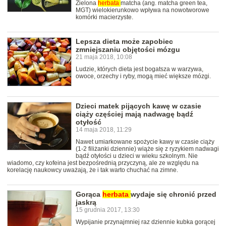
Zielona
herbata
matcha (ang. matcha green tea,
MGT) wielokierunkowo wpływa na nowotworowe
komórki macierzyste.
Lepsza dieta może zapobiec
zmniejszaniu objętości mózgu
21 maja 2018, 10:08
Ludzie, których dieta jest bogatsza w warzywa,
owoce, orzechy i ryby, mogą mieć większe mózgi.
Dzieci matek pijących kawę w czasie
ciąży częściej mają nadwagę bądź
otyłość
14 maja 2018, 11:29
Nawet umiarkowane spożycie kawy w czasie ciąży
(1-2 filiżanki dziennie) wiąże się z ryzykiem nadwagi
bądź otyłości u dzieci w wieku szkolnym. Nie
wiadomo, czy kofeina jest bezpośrednią przyczyną, ale ze względu na
korelację naukowcy uważają, że i tak warto chuchać na zimne.
Gorąca
herbata
wydaje się chronić przed
jaskrą
15 grudnia 2017, 13:30
Wypijanie przynajmniej raz dziennie kubka gorącej