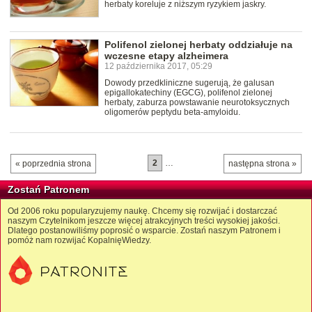
herbaty koreluje z niższym ryzykiem jaskry.
Polifenol zielonej herbaty oddziałuje na
wczesne etapy alzheimera
12 października 2017, 05:29
Dowody przedkliniczne sugerują, że galusan
epigallokatechiny (EGCG), polifenol zielonej
herbaty, zaburza powstawanie neurotoksycznych
oligomerów peptydu beta-amyloidu.
2
…
« poprzednia strona
następna strona »
Zostań Patronem
Od 2006 roku popularyzujemy naukę. Chcemy się rozwijać i dostarczać
naszym Czytelnikom jeszcze więcej atrakcyjnych treści wysokiej jakości.
Dlatego postanowiliśmy poprosić o wsparcie. Zostań naszym Patronem i
pomóż nam rozwijać KopalnięWiedzy.