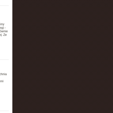
iny
eg) -
łównie
j. Ze
chnia
hni