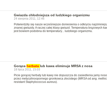
Gwiazda chłodniejsza od ludzkiego organizmu
24 sierpnia 2011, 12:46
Potwierdziły się nasze wcześniejsze doniesienia o odkryciu najzimniejs
znanej gwiazdy. A raczej całej klasy gwiazd. Temperatura brązowych ka
jest bowiem podobna do temperatury... ludzkiego organizmu.
Gorąca
herbata
lub kawa eliminuje MRSA z nosa
18 lipca 2011, 15:03
Picie gorącej herbaty lub kawy nie dopuszcza do zasiedlenia jamy nos
przez metycylinoopornego gronkowca złocistego (MRSA od ang. methicil
resistant Staphylococcus aureus).