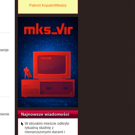
Patroni KopalniWiedzy
swoje
Najnowsze wiadomości
nienie
W etruskim mieście odkryto
rytualną studnię z
nienaruszonymi darami i