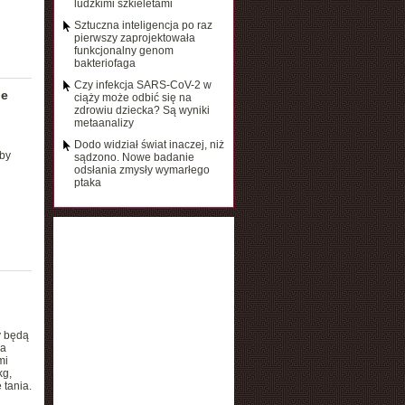
ludzkimi szkieletami
Sztuczna inteligencja po raz
pierwszy zaprojektowała
funkcjonalny genom
bakteriofaga
Czy infekcja SARS-CoV-2 w
ie
ciąży może odbić się na
zdrowiu dziecka? Są wyniki
metaanalizy
Dodo widział świat inaczej, niż
by
sądzono. Nowe badanie
odsłania zmysły wymarłego
ptaka
y będą
ca
mi
kg,
 tania.