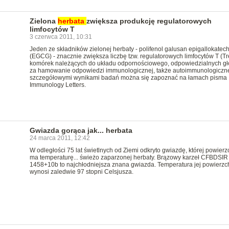
Zielona
herbata
zwiększa produkcję regulatorowych
limfocytów T
3 czerwca 2011, 10:31
Jeden ze składników zielonej herbaty - polifenol galusan epigallokatech
(EGCG) - znacznie zwiększa liczbę tzw. regulatorowych limfocytów T (Tr
komórek należących do układu odpornościowego, odpowiedzialnych g
za hamowanie odpowiedzi immunologicznej, także autoimmunologiczne
szczegółowymi wynikami badań można się zapoznać na łamach pisma
Immunology Letters.
Gwiazda gorąca jak... herbata
24 marca 2011, 12:42
W odległości 75 lat świetlnych od Ziemi odkryto gwiazdę, której powierz
ma temperaturę... świeżo zaparzonej herbaty. Brązowy karzeł CFBDSIR
1458+10b to najchłodniejsza znana gwiazda. Temperatura jej powierzc
wynosi zaledwie 97 stopni Celsjusza.