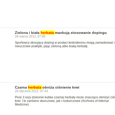
Zielona i biała
herbata
maskują stosowanie dopingu
26 marca 2012, 07:06
Sportowcy stosujący doping w postaci testosteronu mogą zamaskować 
nieuczciwe praktyki, pijąc zieloną albo białą herbatę.
Czarna
herbata
obniża ciśnienie krwi
26 stycznia 2012, 07:43
Picie 3 razy dziennie kubka czarnej herbaty może znacząco obniżyć ciś
krwi. I to zarówno skurczowe, jak i rozkurczowe (Archives of Internal
Medicine).