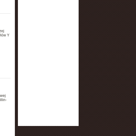
zej
rłów Y
owej
lin-