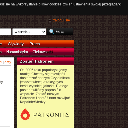
asz się na wykorzystanie plików cookies, zmień ustawienia swojej przeglądarki.
zaloguj się
e
Wywiady
Praca
a
Humanistyka
Ciekawostki
Zostań Patronem
ci
|
daty
Od 2006 roku popularyzujemy
naukę. Chcemy się rozwijać i
dostarczać naszym Czytelnikom
ty.
jeszcze więcej atrakcyjnych
treści wysokiej jakości. Dlatego
postanowiliśmy poprosić o
wsparcie. Zostań naszym
Patronem i pomóż nam rozwijać
KopalnięWiedzy.