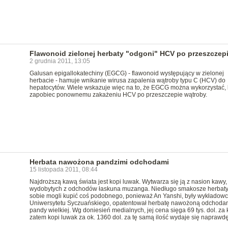
Flawonoid zielonej herbaty "odgoni" HCV po przeszczep
2 grudnia 2011, 13:05
Galusan epigallokatechiny (EGCG) - flawonoid występujący w zielonej
herbacie - hamuje wnikanie wirusa zapalenia wątroby typu C (HCV) do
hepatocytów. Wiele wskazuje więc na to, że EGCG można wykorzystać, 
zapobiec ponownemu zakażeniu HCV po przeszczepie wątroby.
Herbata nawożona pandzimi odchodami
15 listopada 2011, 08:44
Najdroższą kawą świata jest kopi luwak. Wytwarza się ją z nasion kawy,
wydobytych z odchodów łaskuna muzanga. Niedługo smakosze herbat
sobie mogli kupić coś podobnego, ponieważ An Yanshi, były wykładow
Uniwersytetu Syczuańskiego, opatentował herbatę nawożoną odchoda
pandy wielkiej. Wg doniesień medialnych, jej cena sięga 69 tys. dol. za 
zatem kopi luwak za ok. 1360 dol. za tę samą ilość wydaje się naprawdę