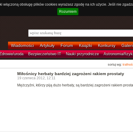
ki włączoną obsługę plików cookies wyrażasz zgodę na ich użycie. Jeśli nie zgadz
Rozumiem
Wiadomości
Artykuły
Forum
Książki
Konkursy
Galeri
Zdrowie/uroda
Bezpieczeństwo IT
Nauki przyrodnicze
Astronomia/fizyk
sortuj wg:
trafnoś
Miłośnicy herbaty bardziej zagrożeni rakiem prostaty
19 czerwca 2012, 12:11
Mężczyźni, którzy piją dużo herbaty, są bardziej zagrożeni rakiem prosta