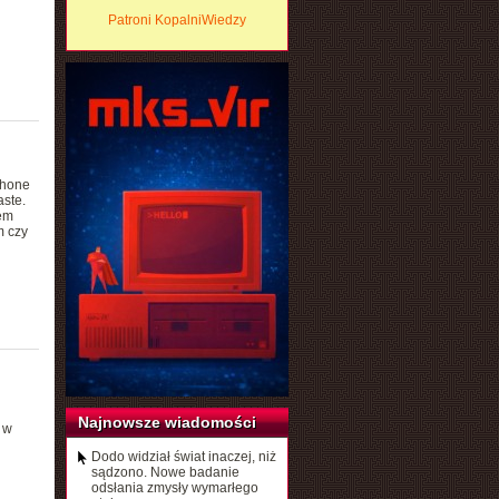
Patroni KopalniWiedzy
Phone
ste.
em
m czy
Najnowsze wiadomości
 w
Dodo widział świat inaczej, niż
sądzono. Nowe badanie
odsłania zmysły wymarłego