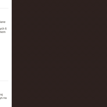
dane
ych 6
emem
rej
ys na