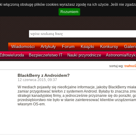
ki włączoną obsługę plików cookies wyrażasz zgodę na ich użycie. Jeśli nie zgadz
Rozumiem
Wiadomości
Artykuły
Forum
Książki
Konkursy
Galeri
Zdrowie/uroda
Bezpieczeństwo IT
Nauki przyrodnicze
Astronomia/fizyk
sortuj wg:
trafnoś
BlackBerry z Androidem?
12 czerwca 2015, 09:37
W mediach pojawiły się nieoficjalne informacje, jakoby BlackBerry miał
zamiar przygotować telefon z systemem Android. Byłaby to znaczna zm
strategii kanadyjskiej firmy, a jednocześnie przyznanie się do porażki, g
przedsiębiorstwo nie było w stanie zainteresować klientów urządzeniam
własnym OS-em.