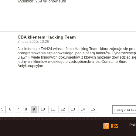
wysokości 969 milionów euro
CBA klientem Hacking Team
7 lipca 2015, 10:26
Jak informuje TVN24 włoska firma Hacking Team, która zajmuje się pro
oprogramowania szpiegowskiego, padła ofiarą hakerów. Cyberprzestęp
ujawnili wiele firmowych dokumentów, z których możemy dowiedzieć się
jednym z klientów włoskiego przedsiębiorstwa jest Centralne Biuro
Antykorupcyjne.
5
6
7
8
9
10
11
12
13
14
15
następna str
Pol