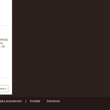
dukcją
cy
, że
ona »
ityka prywatności
|
Kontakt
Szkolenia