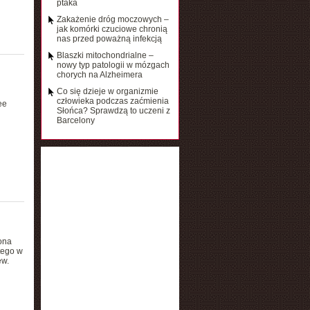
ptaka
Zakażenie dróg moczowych –
jak komórki czuciowe chronią
nas przed poważną infekcją
Blaszki mitochondrialne –
nowy typ patologii w mózgach
chorych na Alzheimera
Co się dzieje w organizmie
człowieka podczas zaćmienia
ee
Słońca? Sprawdzą to uczeni z
Barcelony
ona
tego w
ew.