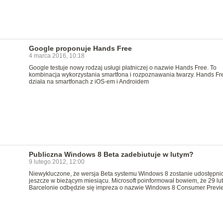
Google proponuje Hands Free
4 marca 2016, 10:18
Google testuje nowy rodzaj usługi płatniczej o nazwie Hands Free. To
kombinacja wykorzystania smartfona i rozpoznawania twarzy. Hands Fr
działa na smartfonach z iOS-em i Androidem
Publiczna Windows 8 Beta zadebiutuje w lutym?
9 lutego 2012, 12:00
Niewykluczone, że wersja Beta systemu Windows 8 zostanie udostępni
jeszcze w bieżącym miesiącu. Microsoft poinformował bowiem, że 29 lu
Barcelonie odbędzie się impreza o nazwie Windows 8 Consumer Previ