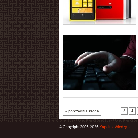
…
3
4
« poprzednia strona
© Copyright 2006-2026
KopalniaWiedzy.pl