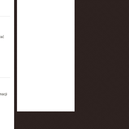
wać
macji