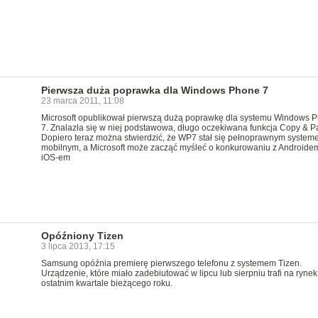
Pierwsza duża poprawka dla Windows Phone 7
23 marca 2011, 11:08
Microsoft opublikował pierwszą dużą poprawkę dla systemu Windows 
7. Znalazła się w niej podstawowa, długo oczekiwana funkcja Copy & Pa
Dopiero teraz można stwierdzić, że WP7 stał się pełnoprawnym system
mobilnym, a Microsoft może zacząć myśleć o konkurowaniu z Androide
iOS-em
Opóźniony Tizen
3 lipca 2013, 17:15
Samsung opóźnia premierę pierwszego telefonu z systemem Tizen.
Urządzenie, które miało zadebiutować w lipcu lub sierpniu trafi na rynek
ostatnim kwartale bieżącego roku.