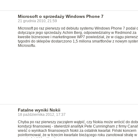
Microsoft o sprzedaży Windows Phone 7
21 grudnia 2010, 21:59
Microsoft po raz pierwszy od debiutu systemu Windows Phone 7 podał 
dotyczące jego sprzedaży. Achim Berg, odpowiedzialny w Redmond za
kwestie biznesowe i marketingowe WP7 powiedział, że w ciągu pierwsz
tygodni do sklepów dostarczono 1,5 miliona smartfonów z nowym syst
Microsoftu.
Fatalne wyniki Nokii
18 października 2012, 17:37
Chyba po raz pierwszy zacząłem wątpić, czy Nokia może wrócić do dob
kondycji finansowej - stwierdził analityk Pete Cunningham z firmy Canal
wieść o wynikach finansowych Nokii za ostatnik kwartał. Fiński koncern
poinformował, że w trzecim kwartale bieżącego roku zanotował stratę w