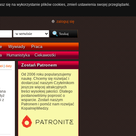
asz się na wykorzystanie plików cookies, zmień ustawienia swojej przeglądarki.
zaloguj się
e
Wywiady
Praca
a
Humanistyka
Ciekawostki
Zostań Patronem
ci
|
daty
Od 2006 roku popularyzujemy
naukę. Chcemy się rozwijać i
dostarczać naszym Czytelnikom
a
jeszcze więcej atrakcyjnych
iana
treści wysokiej jakości. Dlatego
dyż
postanowiliśmy poprosić o
i z
wsparcie. Zostań naszym
Patronem i pomóż nam rozwijać
KopalnięWiedzy.