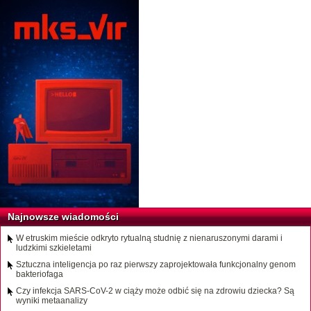
Najnowsze wiadomości
W etruskim mieście odkryto rytualną studnię z nienaruszonymi darami i
ludzkimi szkieletami
Sztuczna inteligencja po raz pierwszy zaprojektowała funkcjonalny genom
bakteriofaga
Czy infekcja SARS-CoV-2 w ciąży może odbić się na zdrowiu dziecka? Są
wyniki metaanalizy