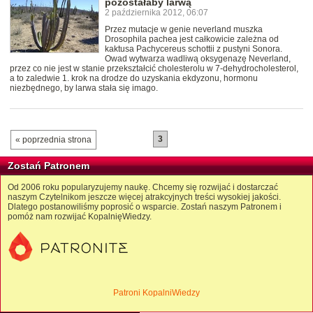
pozostałaby larwą
2 października 2012, 06:07
Przez mutacje w genie neverland muszka
Drosophila pachea jest całkowicie zależna od
kaktusa Pachycereus schottii z pustyni Sonora.
Owad wytwarza wadliwą oksygenazę Neverland,
przez co nie jest w stanie przekształcić cholesterolu w 7-dehydrocholesterol,
a to zaledwie 1. krok na drodze do uzyskania ekdyzonu, hormonu
niezbędnego, by larwa stała się imago.
3
« poprzednia strona
Zostań Patronem
Od 2006 roku popularyzujemy naukę. Chcemy się rozwijać i dostarczać
naszym Czytelnikom jeszcze więcej atrakcyjnych treści wysokiej jakości.
Dlatego postanowiliśmy poprosić o wsparcie. Zostań naszym Patronem i
pomóż nam rozwijać KopalnięWiedzy.
Patroni KopalniWiedzy