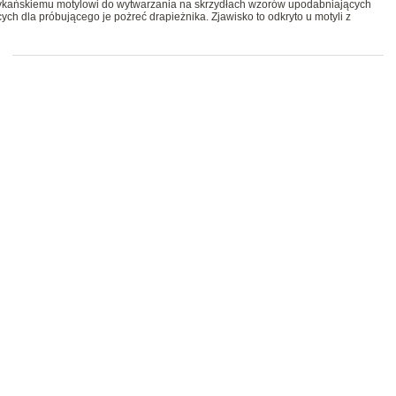
ykańskiemu motylowi do wytwarzania na skrzydłach wzorów upodabniających
cych dla próbującego je pożreć drapieżnika. Zjawisko to odkryto u motyli z