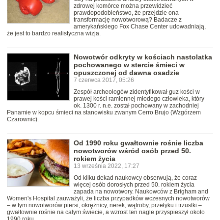
zdrowej komórce można przewidzieć
prawdopodobieństwo, że przejdzie ona
transformację nowotworową? Badacze z
amerykańskiego Fox Chase Center udowadniają,
że jest to bardzo realistyczna wizja.
Nowotwór odkryty w kościach nastolatka
pochowanego w stercie śmieci w
opuszczonej od dawna osadzie
7 czerwca 2017, 05:26
Zespół archeologów zidentyfikował guz kości w
prawej kości ramiennej młodego człowieka, który
ok. 1300 r. n.e. został pochowany w zachodniej
Panamie w kopcu śmieci na stanowisku zwanym Cerro Brujo (Wzgórzem
Czarownic).
Od 1990 roku gwałtownie rośnie liczba
nowotworów wśród osób przed 50.
rokiem życia
13 września 2022, 17:27
Od kilku dekad naukowcy obserwują, że coraz
więcej osób dorosłych przed 50. rokiem życia
zapada na nowotwory. Naukowców z Brigham and
Women's Hospital zauważyli, że liczba przypadków wczesnych nowotworów
– w tym nowotworów piersi, okrężnicy, nerek, wątroby, przełyku i trzustki –
gwałtownie rośnie na całym świecie, a wzrost ten nagle przyspieszył około
1990 roku