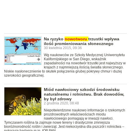
Na ryzyko
nowotworu
trzustki wpływa
ilość promieniowania słonecznego
30 kwietnia 2015, 09:36
Wg naukowców ze Szkoły Medycznej Uniwersytetu
Kalifornijskiego w San Diego, wskaźnik
zapadalności na nowotwór trzustki jest najwyższy w
krajach z najmniejszą ilością światła słonecznego.
Niskie nasłonecznienie to skutek połączenia grubej pokrywy chmur i dużej
szerokości geograficznej.
Miód nawłociowy szkodzi środowisku
naturalnemu i rolnictwu. Brak dowodów,
by był zdrowy
2 grudnia 2020, 08:48
Niepotwierdzone naukowo informacje o rzekomych
prozdrowotnych właściwościach miodu
nawłociowego pomagają w inwazji nawłoci.
Tymczasem roślina ta zajmuje nowe tereny i drastycznie zmniejsza
bioróżnorodność roślin i zwierząt. Jest niekorzystna dla pszczół i rolnictwa –
pokazują badania m.in. IOP PAN.