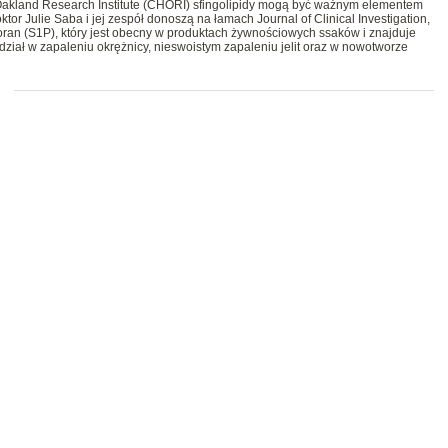
 Oakland Research Institute (CHORI) sfingolipidy mogą być ważnym elementem
tor Julie Saba i jej zespół donoszą na łamach Journal of Clinical Investigation,
sforan (S1P), który jest obecny w produktach żywnościowych ssaków i znajduje
ział w zapaleniu okrężnicy, nieswoistym zapaleniu jelit oraz w nowotworze