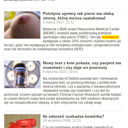
Potrójnie ujemny rak piersi ma słabą
stronę, którą można zaatakować
2 marca 2017, 11:11
Badacze z Beth Israel Deaconess Medical Center
(BIDMC) znaleźli piętę achillesową potrójnie
ujemnego raka piersi (TNBC). Ten typ
nowotworu
występuje u około 20% chorych i bardzo trudno go
leczyć, gdyż nie występują w nim receptory estrogenowe i progesteronowe
oraz nie dochodzi do nadekspresji receptora HER2
Nowy test z krwi pokaże, czy pacjent ma
nowotwór i czy daje on przerzuty
6 stycznia 2022, 10:43
Na University of Oxford powstał tani i minimalnie
inwazyjny test, za pomocą którego z próbki krwi
można określić, czy u pacjenta z niespecyficznymi
objawami rozwija się nowotwór i czy dał on
przerzuty. Uczeni opisali na łamach Clinical Cancer Research wyniki badań,
w czasie których nowy test został sprawdzony na 300 osobach skarżących
się na niespecyficzne objawy, w tym zmęczenie czy utratę wagi.
Ile uderzeń uszkadza komórkę?
18 września 2008, 12:31
Czy na podstawie analizy białek zawartych w