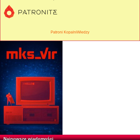
Patroni KopalniWiedzy
Najnowsze wiadomości