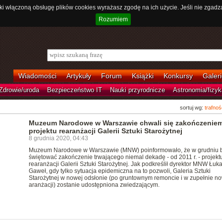
ki włączoną obsługę plików cookies wyrażasz zgodę na ich użycie. Jeśli nie zgadz
Rozumiem
Wiadomości
Artykuły
Forum
Książki
Konkursy
Galeri
Zdrowie/uroda
Bezpieczeństwo IT
Nauki przyrodnicze
Astronomia/fizyk
sortuj wg:
trafnoś
Muzeum Narodowe w Warszawie chwali się zakończenie
projektu rearanżacji Galerii Sztuki Starożytnej
8 grudnia 2020, 04:43
Muzeum Narodowe w Warszawie (MNW) poinformowało, że w grudniu 
świętować zakończenie trwającego niemal dekadę - od 2011 r. - projekt
rearanżacji Galerii Sztuki Starożytnej. Jak podkreślił dyrektor MNW Łuk
Gaweł, gdy tylko sytuacja epidemiczna na to pozwoli, Galeria Sztuki
Starożytnej w nowej odsłonie (po gruntownym remoncie i w zupełnie n
aranżacji) zostanie udostępniona zwiedzającym.