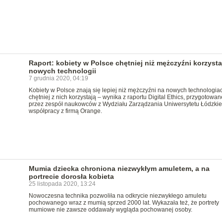
Raport: kobiety w Polsce chętniej niż mężczyźni korzysta
nowych technologii
7 grudnia 2020, 04:19
Kobiety w Polsce znają się lepiej niż mężczyźni na nowych technologiac
chętniej z nich korzystają – wynika z raportu Digital Ethics, przygotowa
przez zespół naukowców z Wydziału Zarządzania Uniwersytetu Łódzki
współpracy z firmą Orange.
Mumia dziecka chroniona niezwykłym amuletem, a na
portrecie dorosła kobieta
25 listopada 2020, 13:24
Nowoczesna technika pozwoliła na odkrycie niezwykłego amuletu
pochowanego wraz z mumią sprzed 2000 lat. Wykazała też, że portrety
mumiowe nie zawsze oddawały wygląda pochowanej osoby.