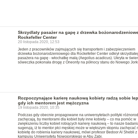
Skrzydlaty pasażer na gapę z drzewka bożonarodzeniow
Rockefeller Center
20 listopada 2020, 12:53
Jeden z pracowników zajmujących się transportem i zabezpieczeniem
drzewka bożonarodzeniowego dla Rockefeller Center odkrył skrzydlate
pasażera na gapę - włochatkę małą (Aegolius acadicus). Ukryta w świe
sóweczka pokonała drogę z Oneonty na północy stanu do Nowego Jork
Rozpoczynające karierę naukową kobiety radzą sobie lepi
gdy ich mentorem jest mężczyzna
19 listopada 2020, 10:35
Podczas gdy obecnie propagowane na uniwersytetach polityki różnoro
zachęcają, by mentorami dla kobiet były inne kobiety – co ma pomóc w
zwiększeniu liczby kobiet robiących karierę naukową – to nasze badani
sugerują, iż to mentor płci męskiej może w większym stopniu zachęcać
kobietę do robienia kariery naukowej, mówi profesor Bedoor Al Shebli z
kampusu Uniwersytetu Nowojorskiego w Abu Zabi.