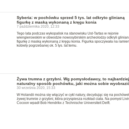
Syberia: w pochówku sprzed 5 tys. lat odkryto glinianą
figurkę z maską wykonaną z kręgu konia
7 października 2020, 12:33
Tego lata podczas wykopalisk na stanowisku Ust-Tartas w rejonie
wiengierowskim w obwodzie nowosybirskim archeolodzy odkryli glinian
figurkę z maską wykonaną z kręgu konia. Figurka spoczywała na ramie
kobiety pogrzebanej ok. 5 tys. lat temu.
Żywa trumna z grzybni. Wg pomysłodawcy, to najbardzie
naturalny sposób pochówku, jaki można sobie wyobrazi
30 września 2020, 15:33
W Holandii można się włączyć w cykl natury, decydując się na pochówe
żywej trumnie z grzybni, która przyspiesza rozkład ciała. Na pomysł Livi
Cocoon wpadł Bob Hendrikx z Technische Universiteit Delft.