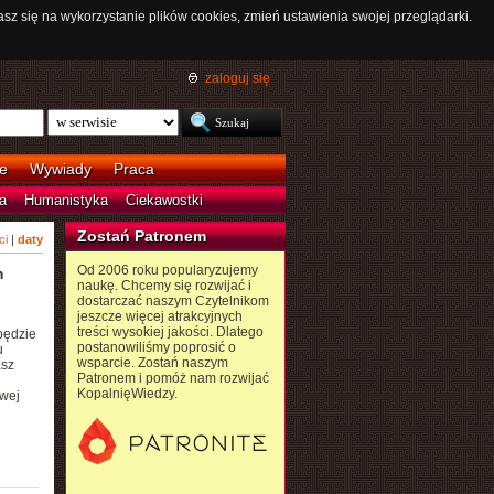
asz się na wykorzystanie plików cookies, zmień ustawienia swojej przeglądarki.
zaloguj się
e
Wywiady
Praca
a
Humanistyka
Ciekawostki
Zostań Patronem
ci
|
daty
Od 2006 roku popularyzujemy
m
naukę. Chcemy się rozwijać i
dostarczać naszym Czytelnikom
jeszcze więcej atrakcyjnych
treści wysokiej jakości. Dlatego
będzie
postanowiliśmy poprosić o
u
wsparcie. Zostań naszym
asz
Patronem i pomóż nam rozwijać
KopalnięWiedzy.
owej