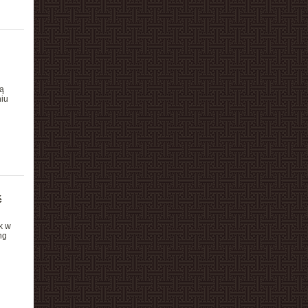
ą
niu
j
ć
k w
ng