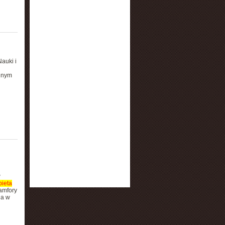
auki i
innym
w
ieta
amfory
 a w