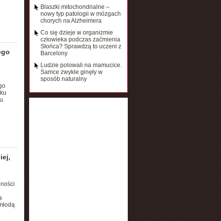
Blaszki mitochondrialne –
nowy typ patologii w mózgach
chorych na Alzheimera
Co się dzieje w organizmie
człowieka podczas zaćmienia
Słońca? Sprawdzą to uczeni z
ego
Barcelony
Ludzie polowali na mamucice.
Samce zwykle ginęły w
sposób naturalny
go
rku
u.
ej,
dności
a
 młodą