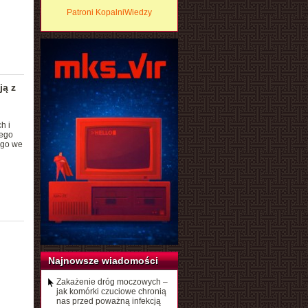
Patroni KopalniWiedzy
ją z
h i
nego
ego we
Najnowsze wiadomości
Zakażenie dróg moczowych –
jak komórki czuciowe chronią
nas przed poważną infekcją