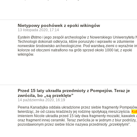
Nietypowy pochówek z epoki wikingów
13 listopada 2020, 17:14
Eystein Østmo i jego zespół archeologów z Nowerskiego Uniwersytetu N
Technologii dokonali odkrycia, które poruszyło i wprawiło w zdumienie
norweskie środowisko archeologiczne. Pod warstwą ziemi o wyraźnie 
kolorze od otoczeni natrafiono na grób sprzed około 1000 lat, z epoki
wikingów.
Przed 15 laty ukradła przedmioty z Pompejów. Teraz je
zwrócila, bo „są przeklęte”
14 października 2020, 16:19
Pewna Kanadyjka oddała ukradzione przez siebie fragmenty Pompejó
twierdząc, że od czasu kradzieży jej rodzinę spotykają nieszczęścia.
Kob
imieniem Nicole ukradła przed 15 laty dwa fragmenty mozaiki, kawałek 
oraz fragment innej ceramiki. Teraz zwróciła je w jednym z biur podróży,
pozostawionym przez siebie liście nazywa przedmioty „przeklętymi”.