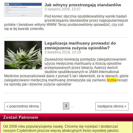
Jak witryny przestrzegają standardów
3 sierpnia 2009, 15:07
Pod koniec stycznia opublikowaliśmy wyniki badań
przestrzegania standardów przez najpopularniejsze
polskie i światowe witryny WWW. Teraz postanowiliśmy sprawdzić, czy coś
się w tej kwestii zmieniło.
Legalizacja marihuany prowadzi do
zmniejszenia zużycia opioidów?
3 kwietnia 2018, 10:19
Zauważono korelację pomiędzy zalegalizowaniem
użycia medycznej marihuany a ilością opioidów
przepisywanych przez lekarzy. Autorzy dwóch
studiów opublikowanych w JAMA International
Medicine przeanalizowali dane z ponad 5 lat i stwierdzili, że w stanach, gdzie
zalegalizowano medyczną marihuanę zmniejszyła się zarówno
liczba
recept
na opioidy jak i dzienne zużycie opioidów
3
…
« poprzednia strona
następna strona »
Zostań Patronem
Od 2006 roku popularyzujemy naukę. Chcemy się rozwijać i dostarczać
naszym Czytelnikom jeszcze więcej atrakcyjnych treści wysokiej jakości.