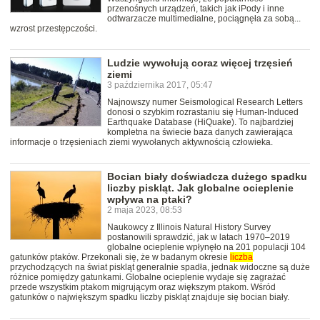
przenośnych urządzeń, takich jak iPody i inne
odtwarzacze multimedialne, pociągnęła za sobą...
wzrost przestępczości.
Ludzie wywołują coraz więcej trzęsień
ziemi
3 października 2017, 05:47
Najnowszy numer Seismological Research Letters
donosi o szybkim rozrastaniu się Human-Induced
Earthquake Database (HiQuake). To najbardziej
kompletna na świecie baza danych zawierająca
informacje o trzęsieniach ziemi wywołanych aktywnością człowieka.
Bocian biały doświadcza dużego spadku
liczby piskląt. Jak globalne ocieplenie
wpływa na ptaki?
2 maja 2023, 08:53
Naukowcy z Illinois Natural History Survey
postanowili sprawdzić, jak w latach 1970–2019
globalne ocieplenie wpłynęło na 201 populacji 104
gatunków ptaków. Przekonali się, że w badanym okresie
liczba
przychodzących na świat piskląt generalnie spadła, jednak widoczne są duże
różnice pomiędzy gatunkami. Globalne ocieplenie wydaje się zagrażać
przede wszystkim ptakom migrującym oraz większym ptakom. Wśród
gatunków o największym spadku liczby piskląt znajduje się bocian biały.