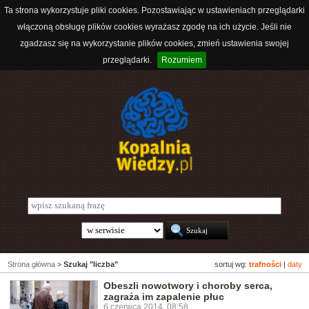
Ta strona wykorzystuje pliki cookies. Pozostawiając w ustawieniach przeglądarki
włączoną obsługę plików cookies wyrażasz zgodę na ich użycie. Jeśli nie
zgadzasz się na wykorzystanie plików cookies, zmień ustawienia swojej
przeglądarki.
Rozumiem
Strona główna
>
Szukaj "liczba"
sortuj wg:
trafności
|
daty
Obeszli nowotwory i choroby serca,
zagraża im zapalenie płuc
6 czerwca 2014, 08:58