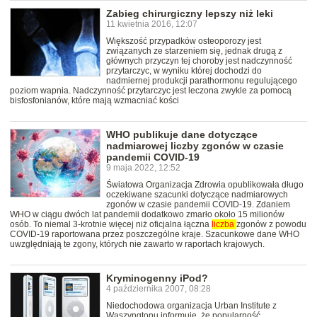
Zabieg chirurgiczny lepszy niż leki
11 kwietnia 2016, 12:07
Większość przypadków osteoporozy jest
związanych ze starzeniem się, jednak drugą z
głównych przyczyn tej choroby jest nadczynność
przytarczyc, w wyniku której dochodzi do
nadmiernej produkcji parathormonu regulującego
poziom wapnia. Nadczynność przytarczyc jest leczona zwykle za pomocą
bisfosfonianów, które mają wzmacniać kości
WHO publikuje dane dotyczące
nadmiarowej liczby zgonów w czasie
pandemii COVID-19
9 maja 2022, 12:52
Światowa Organizacja Zdrowia opublikowała długo
oczekiwane szacunki dotyczące nadmiarowych
zgonów w czasie pandemii COVID-19. Zdaniem
WHO w ciągu dwóch lat pandemii dodatkowo zmarło około 15 milionów
osób. To niemal 3-krotnie więcej niż oficjalna łączna
liczba
zgonów z powodu
COVID-19 raportowana przez poszczególne kraje. Szacunkowe dane WHO
uwzględniają te zgony, których nie zawarto w raportach krajowych.
Kryminogenny iPod?
4 października 2007, 08:28
Niedochodowa organizacja Urban Institute z
Waszyngtonu informuje, że popularność