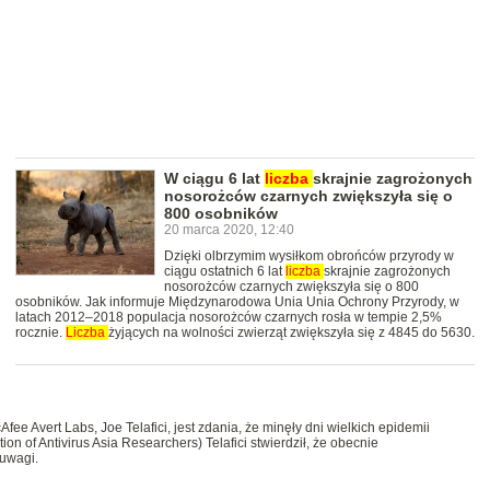
W ciągu 6 lat
liczba
skrajnie zagrożonych
nosorożców czarnych zwiększyła się o
800 osobników
20 marca 2020, 12:40
Dzięki olbrzymim wysiłkom obrońców przyrody w
ciągu ostatnich 6 lat
liczba
skrajnie zagrożonych
nosorożców czarnych zwiększyła się o 800
osobników. Jak informuje Międzynarodowa Unia Unia Ochrony Przyrody, w
latach 2012–2018 populacja nosorożców czarnych rosła w tempie 2,5%
rocznie.
Liczba
żyjących na wolności zwierząt zwiększyła się z 4845 do 5630.
fee Avert Labs, Joe Telafici, jest zdania, że minęły dni wielkich epidemii
on of Antivirus Asia Researchers) Telafici stwierdził, że obecnie
 uwagi.