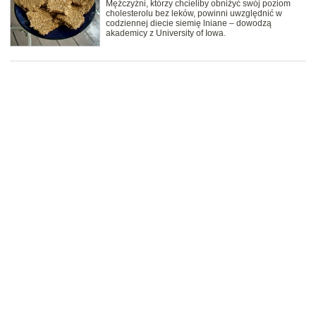
Mężczyźni, którzy chcieliby obniżyć swój poziom
cholesterolu bez leków, powinni uwzględnić w
codziennej diecie siemię lniane – dowodzą
akademicy z University of Iowa.