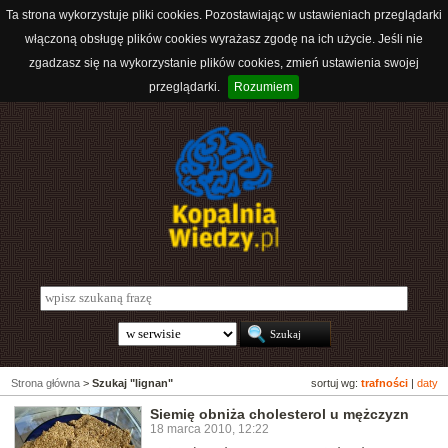
Ta strona wykorzystuje pliki cookies. Pozostawiając w ustawieniach przeglądarki
włączoną obsługę plików cookies wyrażasz zgodę na ich użycie. Jeśli nie
zgadzasz się na wykorzystanie plików cookies, zmień ustawienia swojej
przeglądarki.
Rozumiem
Strona główna
>
Szukaj "lignan"
sortuj wg:
trafności
|
daty
Siemię obniża cholesterol u mężczyzn
18 marca 2010, 12:22