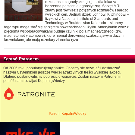
rezonansu magnetycznego, jest dla lekarza
bezcenną pomocą diagnostyczną. Sprzęt MRI
znany jest również z potężnych rozmiarów i bardzo
wysokich cen. Jednak dzięki Johnowi Kitchingowi –
fizykowi z National Institute of Standards and
Technology w Boulder, stan Kolorado – skanery
tego typu mogą stać się sprzętem powszechnego użytku. Amerykanin wraz z
pięcioma współpracownikami buduje czujniki pola magnetycznego (tzw.
magnetometry atomowe), które niemal dorównują czułością swym dużym
krewniakom, ale mają rozmiary ziarenka ryżu.
Zostań Patronem
Od 2006 roku popularyzujemy naukę. Chcemy się rozwijać i dostarczać
naszym Czytelnikom jeszcze więcej atrakcyjnych treści wysokiej jakości.
Dlatego postanowiliśmy poprosić o wsparcie. Zostań naszym Patronem i
pomóż nam rozwijać KopalnięWiedzy.
Patroni KopalniWiedzy