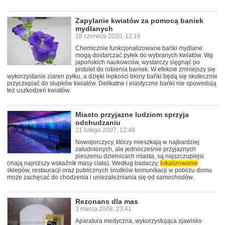
Zapylanie kwiatów za pomocą baniek
mydlanych
18 czerwca 2020, 12:16
Chemicznie funkcjonalizowane bańki mydlane
mogą dostarczać pyłek do wybranych kwiatów. Wg
japońskich naukowców, wystarczy sięgnąć po
pistolet do robienia baniek. W efekcie zmniejszy się
wykorzystanie ziaren pyłku, a dzięki lepkości błony bańki będą się skutecznie
przyczepiać do słupków kwiatów. Delikatne i elastyczne bańki nie spowodują
też uszkodzeń kwiatów.
Miasto przyjazne ludziom sprzyja
odchudzaniu
21 lutego 2007, 12:49
Nowojorczycy, którzy mieszkają w najbardziej
zaludnionych, ale jednocześnie przyjaznych
pieszemu dzielnicach miasta, są najszczuplejsi
(mają najniższy wskaźnik masy ciała). Według badaczy,
lokalizowanie
sklepów, restauracji oraz publicznych środków komunikacji w pobliżu domu
może zachęcać do chodzenia i uniezależniania się od samochodów.
Rezonans dla mas
3 marca 2008, 23:41
Aparatura medyczna, wykorzystująca zjawisko