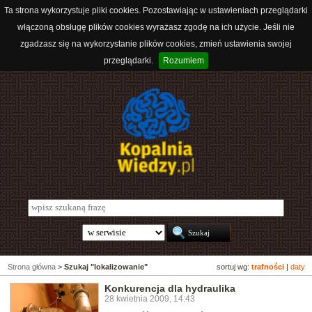
Ta strona wykorzystuje pliki cookies. Pozostawiając w ustawieniach przeglądarki
włączoną obsługę plików cookies wyrażasz zgodę na ich użycie. Jeśli nie
zgadzasz się na wykorzystanie plików cookies, zmień ustawienia swojej
przeglądarki.
Rozumiem
Strona główna
>
Szukaj "lokalizowanie"
sortuj wg:
trafności
|
daty
Konkurencja dla hydraulika
28 kwietnia 2009, 14:43