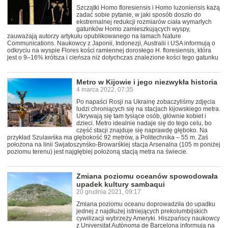
Szczątki Homo floresiensis i Homo luzoniensis każą
zadać sobie pytanie, w jaki sposób doszło do
ekstremalnej redukcji rozmiarów ciała wymarłych
gatunków Homo zamieszkujących wyspy,
zauważają autorzy artykułu opublikowanego na łamach Nature
Communications. Naukowcy z Japonii, Indonezji, Australii i USA informują o
odkryciu na wyspie Flores kości ramiennej dorosłego H. floresiensis, która
jest o 9–16% krótsza i cieńsza niż dotychczas znalezione kości tego gatunku
Metro w Kijowie i jego niezwykła historia
4 marca 2022, 07:35
Po napaści Rosji na Ukrainę zobaczyliśmy zdjęcia
ludzi chroniących się na stacjach kijowskiego metra.
Ukrywają się tam tysiące osób, głównie kobiet i
dzieci. Metro idealnie nadaje się do tego celu, bo
część stacji znajduje się naprawdę głęboko. Na
przykład Szulawśka ma głębokość 92 metrów, a Politechnika – 55 m. Zaś
położona na linii Swjatoszynśko-Browarśkiej stacja Arsenalna (105 m poniżej
poziomu terenu) jest najgłębiej położoną stacją metra na świecie.
Zmiana poziomu oceanów spowodowała
upadek kultury sambaqui
20 grudnia 2021, 09:17
Zmiana poziomu oceanu doprowadziła do upadku
jednej z najdłużej istniejących prekolumbijskich
cywilizacji wybrzeży Ameryki. Hiszpańscy naukowcy
z Universitat Autònoma de Barcelona informują na