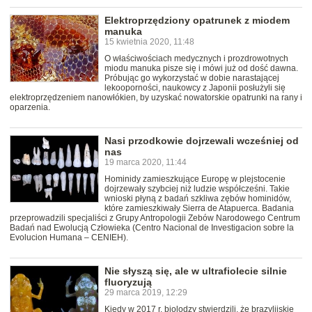
Elektroprzędziony opatrunek z miodem
manuka
15 kwietnia 2020, 11:48
O właściwościach medycznych i prozdrowotnych
miodu manuka pisze się i mówi już od dość dawna.
Próbując go wykorzystać w dobie narastającej
lekooporności, naukowcy z Japonii posłużyli się
elektroprzędzeniem nanowłókien, by uzyskać nowatorskie opatrunki na rany i
oparzenia.
Nasi przodkowie dojrzewali wcześniej od
nas
19 marca 2020, 11:44
Hominidy zamieszkujące Europę w plejstocenie
dojrzewały szybciej niż ludzie współcześni. Takie
wnioski płyną z badań szkliwa zębów hominidów,
które zamieszkiwały Sierra de Atapuerca. Badania
przeprowadzili specjaliści z Grupy Antropologii Zebów Narodowego Centrum
Badań nad Ewolucją Człowieka (Centro Nacional de Investigacion sobre la
Evolucion Humana – CENIEH).
Nie słyszą się, ale w ultrafiolecie silnie
fluoryzują
29 marca 2019, 12:29
Kiedy w 2017 r. biolodzy stwierdzili, że brazylijskie