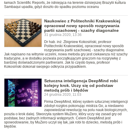
łamach Scientific Reports, że istniejąca na terenie dzisiejszej Brazylii kultura
Sambaqui upadła, gdyż doszło do spadku poziomu oceanu
Naukowiec z Politechniki Krakowskiej
opracował nowy sposób rozgrywania
partii szachowej - szachy diagonalne
31 grudnia 2020, 13:36
Dr hab. inż. Zbigniew Kokosiński, profesor
Politechniki Krakowskiej, opracował nowy sposób
rozgrywania partii szachowej - szachy diagonalne.
Jak napisano na witrynie uczelni, nowa metoda gry jest ciekawsza niż szachy
tradycyjne, a w dodatku pozwala początkującym graczom na rozgrywkę z
bardziej doświadczonymi partnerami. Jak to często bywa, profesor
Kokosiński dokonał swojego odkrycia przypadkiem.
Sztuczna inteligencja DeepMind robi
kolejny krok. Uczy się od podstaw
metodą prób i błędów
24 grudnia 2020, 11:03
Firma DeepMind, której system sztucznej inteligencji
zdobył rozgłos pokonując mistrza Go, a niedawno
zapowiedział rewolucję na polu nauk biologicznych,
poszła o krok dalej. Stworzyła system MuZero, który uczy się zasad gry od
podstaw, bez żadnych informacji wstępnych. Celem DeepMind jest
spowodowanie, by MuZero uczył się tak, jak robi to dziecko, metodą prób i
błędów.