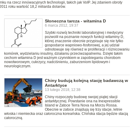
ku na rzecz innowacyjnych technologii, takich jak VoIP. Jej zdaniem obroty
011 roku wartość 18,2 miliarda dolarów.
Słoneczna tarcza - witamina D
6 marca 2012, 19:37
Szybki rozwój techniki laboratoryjnej i medycyny
pozwolił na poznanie nowych funkcji witaminy D,
której znaczenie obecnie przypisuje się nie tylko
gospodarce wapniowo-fosforowej, a jej udział
odnotowuje się również w proliferacji i różnicowaniu
komórek, wydzielaniu insuliny, działaniu przeciwzapalnemu. Dzięki takim
cechom witamina D jest ważnym czynnikiem w zapobieganiu chorobom
nowotworowym, cukrzycy, nadciśnieniu, zaburzeniom lipidowym i
neurologicznym.
Chiny budują kolejną stację badawczą w
Antarktyce
13 lutego 2018, 12:38
Chiny rozpoczęły budowę swojej piątej stacji
antarktycznej. Powstanie ona na Inexpressible
Island w Zatoce Terra Nova na Morzu Rossa.
Obecnie w zatoce znajdują się trzy stacje, letnie
włoska i niemiecka oraz całoroczna koreańska. Chińska stacja będzie stacją
całoroczną.