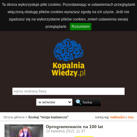
Ta strona wykorzystuje pliki cookies. Pozostawiając w ustawieniach przeglądarki
włączoną obsługę plików cookies wyrażasz zgodę na ich użycie. Jeśli nie
zgadzasz się na wykorzystanie plików cookies, zmień ustawienia swojej
przeglądarki.
Rozumiem
Strona główna
>
Szukaj "misja badawcza"
sortuj wg:
trafności
|
daty
Oprogramowanie na 100 lat
10 kwietnia 2015, 11:37