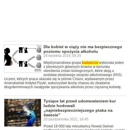
Dla kobiet w ciąży nie ma bezpiecznego
poziomu spożycia alkoholu
29 kwietnia 2019, 05:25
Międzynarodowa grupa
badawcza
wykonała jeden
z pierwszych głównych kroków w kierunku
określenia zmian biologicznych, które stoją u
podstaw płodowego zespołu alkoholowego (FAS).
Uczeni, których praca ukazała się w piśmie Chaos, wydawanym przez
Amerykański Instytut Fizyki, wykorzystali teorię chaosu do zbadania
długoterminowych następstw spożywania alkoholu przez ciężarną kobietę.
Tysiące lat przed udomowieniem kur
ludzie hodowali
„najniebezpieczniejszego ptaka na
świecie”
20 października 2021, 16:45
Przed 18 000 laty mieszkańcy Nowej Gwinei