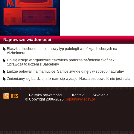
Najnowsze wiadomości
Blaszki mitochondrialne – nowy typ patologii w mózgach chorych na
Alzheimera
Co się dzieje w organizmie człowieka podczas zaćmienia Słońca?
Sprawdzą to uczeni z Barcelony
Ludzie polowali na mamucice. Samce zwykle ginęły w sposób naturalny
Zmieniamy się bardziej, niż nam się wydaje. Nasza osobowość nie jest stała
Polityka prywatności
|
Kontakt
Szkolenia
© Copyright 2006-2026
KopalniaWiedzy.pl