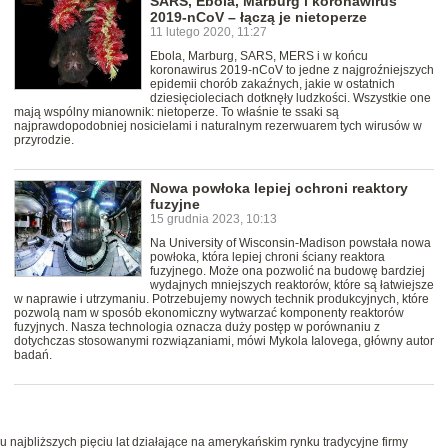
SARS, Ebola, Marburg i koronawirus
2019-nCoV – łączą je nietoperze
11 lutego 2020, 11:27
Ebola, Marburg, SARS, MERS i w końcu
koronawirus 2019-nCoV to jedne z najgroźniejszych
epidemii chorób zakaźnych, jakie w ostatnich
dziesięcioleciach dotknęły ludzkości. Wszystkie one
mają wspólny mianownik: nietoperze. To właśnie te ssaki są
najprawdopodobniej nosicielami i naturalnym rezerwuarem tych wirusów w
przyrodzie.
Nowa powłoka lepiej ochroni reaktory
fuzyjne
15 grudnia 2023, 10:13
Na University of Wisconsin-Madison powstała nowa
powłoka, która lepiej chroni ściany reaktora
fuzyjnego. Może ona pozwolić na budowę bardziej
wydajnych mniejszych reaktorów, które są łatwiejsze
w naprawie i utrzymaniu. Potrzebujemy nowych technik produkcyjnych, które
pozwolą nam w sposób ekonomiczny wytwarzać komponenty reaktorów
fuzyjnych. Nasza technologia oznacza duży postęp w porównaniu z
dotychczas stosowanymi rozwiązaniami, mówi Mykola Ialovega, główny autor
badań.
gu najbliższych pięciu lat działające na amerykańskim rynku tradycyjne firmy