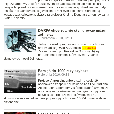
podbierali jaja kazuarom i hodowali pisklęta, uważa
międzynarodowy zespół naukowy. Takie zachowanie miało miejsce na
tysiące lat przed udomowieniem kur. I nie mówimy tutaj o hodowaniu małych
ptaków, a o zajmowaniu się wielkimi, drażliwymi nielotami, które mogą
wypatroszyć człowieka, stwierdza profesor Kristine Douglass z Pennsylvania
State University.
DARPA chce zdalnie stymulować mózgi
żołnierzy
10 września 2010, 12:01
Jednym z wielu programów prowadzonych przez
amerykańską DARPA (Agencja
Badawcza
Zaawansowanych Projektów Obronnych) są
badania nad hełmem, który pozwoli zdalnie
stymulować mózgi żołnierzy.
Pamięć do 1000 razy szybsza
9 sierpnia 2016, 09:13
Profesor Aaron Lindenberg stoi na czele 19-
osobowego zespołu naukowego ze SLAC National
Accelerator Laboratory, z którego badań wynika, że
opracowywana właśnie technologia bazująca na
nowej klasie półprzewodników pozwoli na
skonstruowanie układów pamięci pracujących nawet 1000-krotnie szybciej
niż obecne