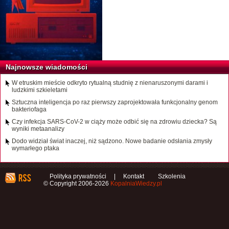
Najnowsze wiadomości
W etruskim mieście odkryto rytualną studnię z nienaruszonymi darami i
ludzkimi szkieletami
Sztuczna inteligencja po raz pierwszy zaprojektowała funkcjonalny genom
bakteriofaga
Czy infekcja SARS-CoV-2 w ciąży może odbić się na zdrowiu dziecka? Są
wyniki metaanalizy
Dodo widział świat inaczej, niż sądzono. Nowe badanie odsłania zmysły
wymarłego ptaka
Polityka prywatności
|
Kontakt
Szkolenia
© Copyright 2006-2026
KopalniaWiedzy.pl