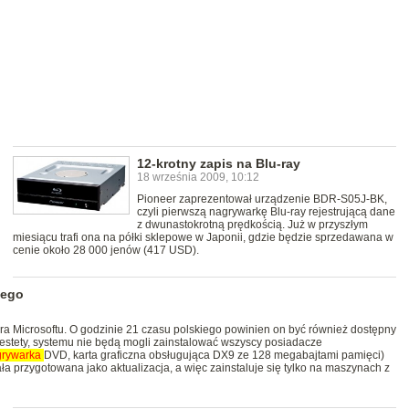
12-krotny zapis na Blu-ray
18 września 2009, 10:12
Pioneer zaprezentował urządzenie BDR-S05J-BK,
czyli pierwszą nagrywarkę Blu-ray rejestrującą dane
z dwunastokrotną prędkością. Już w przyszłym
miesiącu trafi ona na półki sklepowe w Japonii, gdzie będzie sprzedawana w
cenie około 28 000 jenów (417 USD).
dego
a Microsoftu. O godzinie 21 czasu polskiego powinien on być również dostępny
estety, systemu nie będą mogli zainstalować wszyscy posiadacze
grywarka
DVD, karta graficzna obsługująca DX9 ze 128 megabajtami pamięci)
a przygotowana jako aktualizacja, a więc zainstaluje się tylko na maszynach z