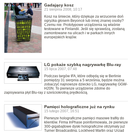
Gadający kosz
21 sierpnia 2008, 10:17
Kosz na śmiecie, który dziękuje za wrzucenie doń
ogryzka głosem Beyoncé lub innej znanej osoby?
Czemu nie. Prototypowe urządzenia są właśnie
testowane w Finlandii. Jeśli się sprawdzą, zostaną
zamontowane na ulicach i w parkach innych
europejskich krajów.
LG pokaże szybką nagrywarkę Blu-ray
15 lipca 2007, 07:48
Podczas targów IFA, które odbędą się w Berlinie
pomiędzy 31 sierpnia a 5 września, będzie można
zobaczyć najnowsze dziecko LG, nagrywarkę GGW-
H20N. To pierwsze urządzenie zdolne do
zapisywania płyt Blu-ray z sześciokrotną prędkością.
Pamięci holograficzne już na rynku
15 lutego 2007, 16:51
Pierwsze holograficzne pamięci masowe trafiły do
klientów. Firma InPhase poinformowała, że pierwsze
300-gigabajtowe dyski holograficzne otrzymały już
Turner Broadcasting, Lockheed Martin oraz Urząd