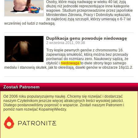
Osoby, które mają nadwagę w wieku 40 lat, żyją
dłużej niż jednostki reprezentujące inne kategorie
wagowe. Studium przeprowadzone przez japońskie
Ministerstwo Zdrowia, Pracy i Dobrobytu wykazało,
że najkrócej żyją szczupli, którzy umierają o 6-7 lat
wcześniej od ludzi z nadwagą.
Duplikacja genu powoduje niedowagę
2 września 2011, 09:38
Trzy kopie pewnych genów z chromosomu 16.
zapewniają smukłość, którą można bez przesady
porównać do rozmiaru zero. Naukowcy sądzą, że
otyłość i
niedowaga
to dwie strony tego samego
medalu i stanowią skutek, jak to określają, dawki genów w obszarze 16p11.2.
Zostań Patronem
Od 2006 roku popularyzujemy naukę. Chcemy się rozwijać i dostarczać
naszym Czytelnikom jeszcze więcej atrakcyjnych treści wysokiej jakości.
Dlatego postanowiliśmy poprosić o wsparcie. Zostań naszym Patronem i
pomóż nam rozwijać KopalnięWiedzy.