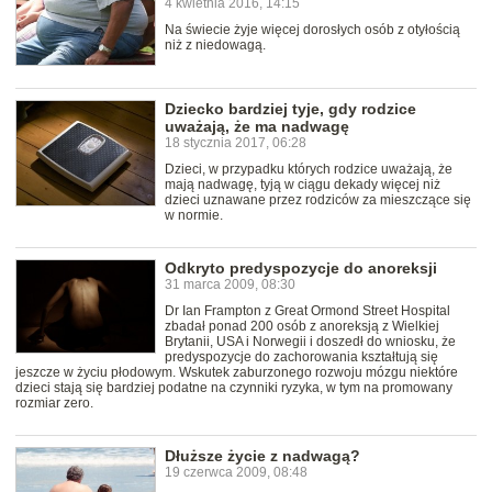
4 kwietnia 2016, 14:15
Na świecie żyje więcej dorosłych osób z otyłością
niż z niedowagą.
Dziecko bardziej tyje, gdy rodzice
uważają, że ma nadwagę
18 stycznia 2017, 06:28
Dzieci, w przypadku których rodzice uważają, że
mają nadwagę, tyją w ciągu dekady więcej niż
dzieci uznawane przez rodziców za mieszczące się
w normie.
Odkryto predyspozycje do anoreksji
31 marca 2009, 08:30
Dr Ian Frampton z Great Ormond Street Hospital
zbadał ponad 200 osób z anoreksją z Wielkiej
Brytanii, USA i Norwegii i doszedł do wniosku, że
predyspozycje do zachorowania kształtują się
jeszcze w życiu płodowym. Wskutek zaburzonego rozwoju mózgu niektóre
dzieci stają się bardziej podatne na czynniki ryzyka, w tym na promowany
rozmiar zero.
Dłuższe życie z nadwagą?
19 czerwca 2009, 08:48