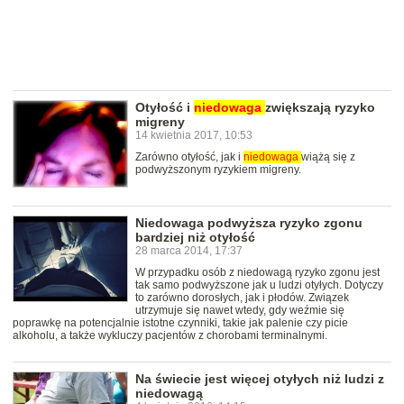
Otyłość i
niedowaga
zwiększają ryzyko
migreny
14 kwietnia 2017, 10:53
Zarówno otyłość, jak i
niedowaga
wiążą się z
podwyższonym ryzykiem migreny.
Niedowaga podwyższa ryzyko zgonu
bardziej niż otyłość
28 marca 2014, 17:37
W przypadku osób z niedowagą ryzyko zgonu jest
tak samo podwyższone jak u ludzi otyłych. Dotyczy
to zarówno dorosłych, jak i płodów. Związek
utrzymuje się nawet wtedy, gdy weźmie się
poprawkę na potencjalnie istotne czynniki, takie jak palenie czy picie
alkoholu, a także wykluczy pacjentów z chorobami terminalnymi.
Na świecie jest więcej otyłych niż ludzi z
niedowagą