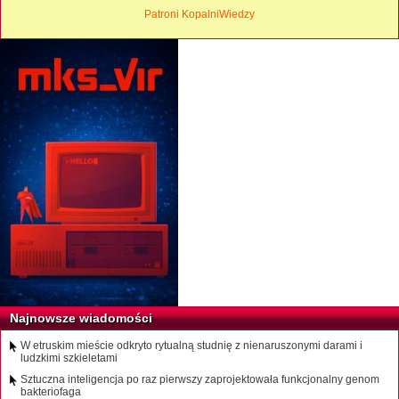
Patroni KopalniWiedzy
Najnowsze wiadomości
W etruskim mieście odkryto rytualną studnię z nienaruszonymi darami i
ludzkimi szkieletami
Sztuczna inteligencja po raz pierwszy zaprojektowała funkcjonalny genom
bakteriofaga