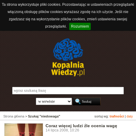
Ta strona wykorzystuje pliki cookies. Pozostawiając w ustawieniach przeglądarki
włączoną obsługę plików cookies wyrażasz zgodę na ich użycie. Jeśli nie
zgadzasz się na wykorzystanie plików cookies, zmień ustawienia swojej
przeglądarki.
Rozumiem
Strona główna
>
Szukaj "niedowaga"
sortuj wg:
trafności
|
daty
Coraz więcej ludzi źle ocenia wagę
14 lipca 2008, 10:26