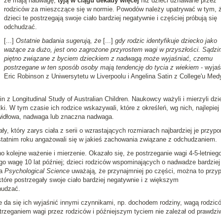
że mają nadwagę,
tyją w ciągu dekady więcej
niż dzieci uznawane przez
rodziców za mieszczące się w normie. Powodów należy upatrywać w tym, 
dzieci te postrzegają swoje ciało bardziej negatywnie i częściej próbują się
odchudzać.
[...]
Ostatnie badania sugerują, że
[...]
gdy rodzic identyfikuje dziecko jako
ważące za dużo, jest ono zagrożone przyrostem wagi w przyszłości. Sądzi
piętno związane z byciem dzieckiem z nadwagą może wyjaśniać, czemu
postrzegane w ten sposób osoby mają tendencję do tycia z wiekiem
- wyjaś
Eric Robinson z Uniwersytetu w Liverpoolu i Angelina Satin z College'u Me
 z Longitudinal Study of Australian Children. Naukowcy ważyli i mierzyli dzie
ki. W tym czasie ich rodzice wskazywali, które z określeń, wg nich, najlepiej
widłowa, nadwaga lub znaczna nadwaga.
ły, który zarys ciała z serii o wzrastających rozmiarach najbardziej je przyp
statnim roku angażowali się w jakieś zachowania związane z odchudzaniem.
o kolejne ważenie i mierzenie. Okazało się, że postrzeganie wagi 4-5-letnieg
go wagę 10 lat później; dzieci rodziców wspominających o nadwadze bardziej 
ma
Psychological Science
uważają, że przynajmniej po części, można to przyp
óre postrzegały swoje ciało bardziej negatywnie i z większym
hudzać.
e da się ich wyjaśnić innymi czynnikami, np. dochodem rodziny, wagą rodzic
rzeganiem wagi przez rodziców i późniejszym tyciem nie zależał od prawdzi