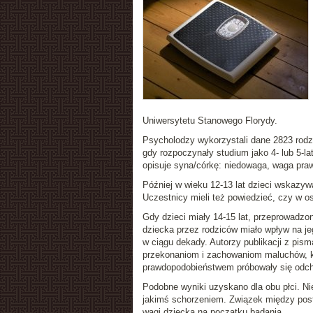
Uniwersytetu Stanowego Florydy.
Psycholodzy wykorzystali dane 2823 rodzin
gdy rozpoczynały studium jako 4- lub 5-lat
opisuje syna/córkę: niedowaga, waga pra
Później w wieku 12-13 lat dzieci wskazywa
Uczestnicy mieli też powiedzieć, czy w o
Gdy dzieci miały 14-15 lat, przeprowadzon
dziecka przez rodziców miało wpływ na je
w ciągu dekady. Autorzy publikacji z pis
przekonaniom i zachowaniom maluchów, kt
prawdopodobieństwem próbowały się odc
Podobne wyniki uzyskano dla obu płci. Ni
jakimś schorzeniem. Związek między post
wagi dziecka na początku badania.