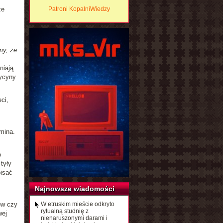
że
Patroni KopalniWiedzy
my, że
niają
dycyny
ci,
omina.
o
tyły
isać
Najnowsze wiadomości
ów czy
W etruskim mieście odkryto
rytualną studnię z
wej
nienaruszonymi darami i