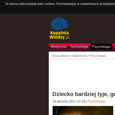
Ta strona wykorzystuje pliki cookies. Pozostawiając w ustawieniach przeglądar
Medycyna
Technologia
Psychologia
Strona główna
>
Wiadomości
>
Psychologia
Dziecko bardziej tyje, 
18 stycznia 2017, 07:28
|
Psychologia