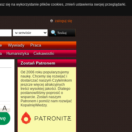
asz się na wykorzystanie plików cookies, zmień ustawienia swojej przeglądarki.
zaloguj się
e
Wywiady
Praca
a
Humanistyka
Ciekawostki
Zostań Patronem
Od 2006 roku popularyzujemy
naukę. Chcemy się rozwijać i
dostarczać naszym Czytelnikom
jeszcze więcej atrakcyjnych
treści wysokiej jakości. Dlatego
postanowiliśmy poprosić o
wsparcie. Zostań naszym
Patronem i pomóż nam rozwijać
KopalnięWiedzy.
A