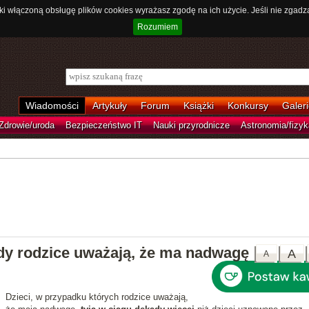
ki włączoną obsługę plików cookies wyrażasz zgodę na ich użycie. Jeśli nie zgadz
Rozumiem
Wiadomości
Artykuły
Forum
Książki
Konkursy
Galeri
Zdrowie/uroda
Bezpieczeństwo IT
Nauki przyrodnicze
Astronomia/fizyk
gdy rodzice uważają, że ma nadwagę
A
A
Dzieci, w przypadku których rodzice uważają,