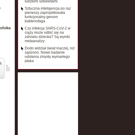
ludzkimi szkieletami
e
Sztuczna inteligencja po raz
pierwszy zaprojektowała
funkcjonalny genom
bakteriofaga
ońska
Czy infekcja SARS-CoV-2 w
ciąży może odbić się na
zdrowiu dziecka? Są wyniki
metaanalizy
Dodo widział świat inaczej, niż
sądzono. Nowe badanie
odsłania zmysły wymarłego
ptaka
ą