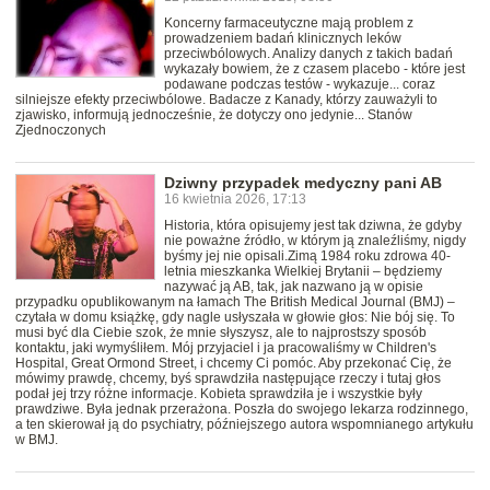
Koncerny farmaceutyczne mają problem z
prowadzeniem badań klinicznych leków
przeciwbólowych. Analizy danych z takich badań
wykazały bowiem, że z czasem placebo - które jest
podawane podczas testów - wykazuje... coraz
silniejsze efekty przeciwbólowe. Badacze z Kanady, którzy zauważyli to
zjawisko, informują jednocześnie, że dotyczy ono jedynie... Stanów
Zjednoczonych
Dziwny przypadek medyczny pani AB
16 kwietnia 2026, 17:13
Historia, która opisujemy jest tak dziwna, że gdyby
nie poważne źródło, w którym ją znaleźliśmy, nigdy
byśmy jej nie opisali.Zimą 1984 roku zdrowa 40-
letnia mieszkanka Wielkiej Brytanii – będziemy
nazywać ją AB, tak, jak nazwano ją w opisie
przypadku opublikowanym na łamach The British Medical Journal (BMJ) –
czytała w domu książkę, gdy nagle usłyszała w głowie głos: Nie bój się. To
musi być dla Ciebie szok, że mnie słyszysz, ale to najprostszy sposób
kontaktu, jaki wymyśliłem. Mój przyjaciel i ja pracowaliśmy w Children's
Hospital, Great Ormond Street, i chcemy Ci pomóc. Aby przekonać Cię, że
mówimy prawdę, chcemy, byś sprawdziła następujące rzeczy i tutaj głos
podał jej trzy różne informacje. Kobieta sprawdziła je i wszystkie były
prawdziwe. Była jednak przerażona. Poszła do swojego lekarza rodzinnego,
a ten skierował ją do psychiatry, późniejszego autora wspomnianego artykułu
w BMJ.