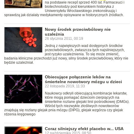
na podstawie recept sprzed 400 lat. Farmaceuci i
biotechnolodzy pod kierunkiem historyka z
Uniwersytetu Wrocławskiego zrekonstruują i
sprawdzą jak działały medykamenty opisywane w historycznych źródłach.
Nowy środek przeciwbólowy nie
uzależnia
26 stycznia 2011, 00:19
Jedną z największych wad dostępnych środków
przeciwbólowych, zwłaszcza tych najsilniejszych,
jest ryzyko uzależnienia. To się może zmienić,
badania kliniczne przechodzi już nowy, silny środek przeciwbólowy, który nie
będzie uzależniał.
Obiecujące połączenie leków na
śmiertelne nowotwory mózgu u dzieci
22 listopada 2019, 11:33
Naukowcy odkryli obiecującą kombinacje lekarstw,
które mogą pomagać dzieciom cierpiących na
śmiertelne rozlane glejaki linii pośrodkowej (DMGs).
Wśród tych niezwykle złośliwych nowotworów
znajdują się rozlany glejak pnia mózgu (DIPG), glejak wzgórza czy glejak
rdzenia kręgowego
Coraz silniejszy efekt placebo w... USA
12 października 2015, 08:50