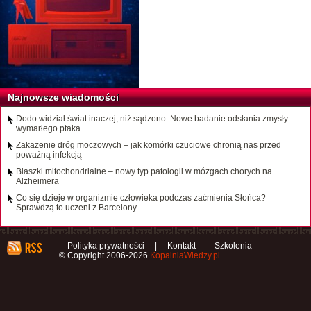
Najnowsze wiadomości
Dodo widział świat inaczej, niż sądzono. Nowe badanie odsłania zmysły
wymarłego ptaka
Zakażenie dróg moczowych – jak komórki czuciowe chronią nas przed
poważną infekcją
Blaszki mitochondrialne – nowy typ patologii w mózgach chorych na
Alzheimera
Co się dzieje w organizmie człowieka podczas zaćmienia Słońca?
Sprawdzą to uczeni z Barcelony
Polityka prywatności
|
Kontakt
Szkolenia
© Copyright 2006-2026
KopalniaWiedzy.pl