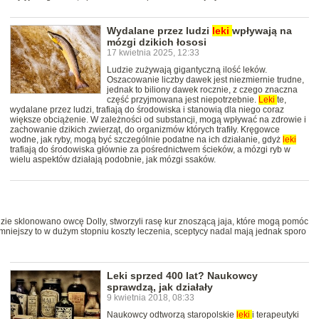
Wydalane przez ludzi
leki
wpływają na
mózgi dzikich łososi
17 kwietnia 2025, 12:33
Ludzie zużywają gigantyczną ilość leków.
Oszacowanie liczby dawek jest niezmiernie trudne,
jednak to biliony dawek rocznie, z czego znaczna
część przyjmowana jest niepotrzebnie.
Leki
te,
wydalane przez ludzi, trafiają do środowiska i stanowią dla niego coraz
większe obciążenie. W zależności od substancji, mogą wpływać na zdrowie i
zachowanie dzikich zwierząt, do organizmów których trafiły. Kręgowce
wodne, jak ryby, mogą być szczególnie podatne na ich działanie, gdyż
leki
trafiają do środowiska głównie za pośrednictwem ścieków, a mózgi ryb w
wielu aspektów działają podobnie, jak mózgi ssaków.
zie sklonowano owcę Dolly, stworzyli rasę kur znoszącą jaja, które mogą pomóc
mniejszy to w dużym stopniu koszty leczenia, sceptycy nadal mają jednak sporo
Leki sprzed 400 lat? Naukowcy
sprawdzą, jak działały
9 kwietnia 2018, 08:33
Naukowcy odtworzą staropolskie
leki
i terapeutyki