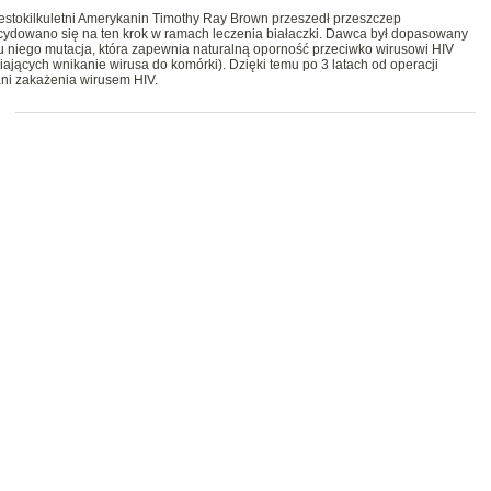
iestokilkuletni Amerykanin Timothy Ray Brown przeszedł przeszczep
cydowano się na ten krok w ramach leczenia białaczki. Dawca był dopasowany
 niego mutacja, która zapewnia naturalną oporność przeciwko wirusowi HIV
jących wnikanie wirusa do komórki). Dzięki temu po 3 latach od operacji
ani zakażenia wirusem HIV.