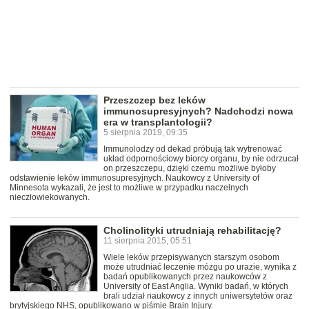
Przeszczep bez leków
immunosupresyjnych? Nadchodzi nowa
era w transplantologii?
5 sierpnia 2019, 09:35
Immunolodzy od dekad próbują tak wytrenować
układ odpornościowy biorcy organu, by nie odrzucał
on przeszczepu, dzięki czemu możliwe byłoby
odstawienie leków immunosupresyjnych. Naukowcy z University of
Minnesota wykazali, że jest to możliwe w przypadku naczelnych
nieczłowiekowanych.
Cholinolityki utrudniają rehabilitację?
11 sierpnia 2015, 05:51
Wiele leków przepisywanych starszym osobom
może utrudniać leczenie mózgu po urazie, wynika z
badań opublikowanych przez naukowców z
University of East Anglia. Wyniki badań, w których
brali udział naukowcy z innych uniwersytetów oraz
brytyjskiego NHS, opublikowano w piśmie Brain Injury.