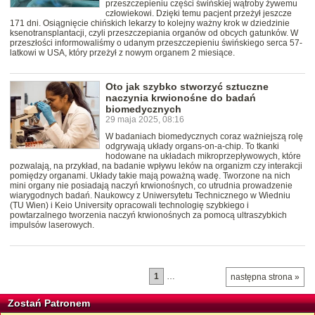
przeszczepieniu części świńskiej wątroby żywemu
człowiekowi. Dzięki temu pacjent przeżył jeszcze
171 dni. Osiągnięcie chińskich lekarzy to kolejny ważny krok w dziedzinie
ksenotransplantacji, czyli przeszczepiania organów od obcych gatunków. W
przeszłości informowaliśmy o udanym przeszczepieniu świńskiego serca 57-
latkowi w USA, który przeżył z nowym organem 2 miesiące.
Oto jak szybko stworzyć sztuczne
naczynia krwionośne do badań
biomedycznych
29 maja 2025, 08:16
W badaniach biomedycznych coraz ważniejszą rolę
odgrywają układy organs-on-a-chip. To tkanki
hodowane na układach mikroprzepływowych, które
pozwalają, na przykład, na badanie wpływu leków na organizm czy interakcji
pomiędzy organami. Układy takie mają poważną wadę. Tworzone na nich
mini organy nie posiadają naczyń krwionośnych, co utrudnia prowadzenie
wiarygodnych badań. Naukowcy z Uniwersytetu Technicznego w Wiedniu
(TU Wien) i Keio University opracowali technologię szybkiego i
powtarzalnego tworzenia naczyń krwionośnych za pomocą ultraszybkich
impulsów laserowych.
1
…
następna strona »
Zostań Patronem