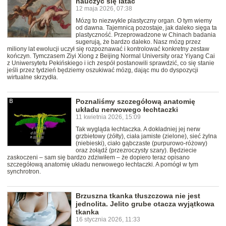
nauczyć się latać
12 maja 2026, 07:38
Mózg to niezwykle plastyczny organ. O tym wiemy
od dawna. Tajemnicą pozostaje, jak daleko sięga ta
plastyczność. Przeprowadzone w Chinach badania
sugerują, że bardzo daleko. Nasz mózg przez
miliony lat ewolucji uczył się rozpoznawać i kontrolować konkretny zestaw
kończyn. Tymczasem Ziyi Xiong z Beijing Normal University oraz Yiyang Cai
z Uniwersytetu Pekińskiego i ich zespół postanowili sprawdzić, co się stanie
jeśli przez tydzień będziemy oszukiwać mózg, dając mu do dyspozycji
wirtualne skrzydła.
Poznaliśmy szczegółową anatomię
układu nerwowego łechtaczki
11 kwietnia 2026, 15:09
Tak wygląda łechtaczka. A dokładniej jej nerw
grzbietowy (żółty), ciała jamiste (zielone), sieć żylna
(niebieski), ciało gąbczaste (purpurowo-różowy)
oraz żołądź (przezroczysty szary). Będziecie
zaskoczeni – sam się bardzo zdziwiłem – że dopiero teraz opisano
szczegółową anatomię układu nerwowego łechtaczki. A pomógł w tym
synchrotron.
Brzuszna tkanka tłuszczowa nie jest
jednolita. Jelito grube otacza wyjątkowa
tkanka
16 stycznia 2026, 11:33