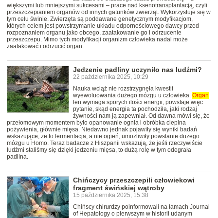
większymi lub mniejszymi sukcesami – prace nad ksenotransplantacją, czyli
przeszczepianiem organów od innych gatunków zwierząt. Wykorzystuje się w
tym celu świnie. Zwierzęta są poddawane genetycznym modyfikacjom,
których celem jest powstrzymanie układu odpornościowego dawcy przed
rozpoznaniem organu jako obcego, zaatakowanie go i odrzucenie
przeszczepu. Mimo tych modyfikacji organizm człowieka nadal może
zaatakować i odrzucić organ.
Jedzenie padliny uczyniło nas ludźmi?
22 października 2025, 10:29
Nauka wciąż nie rozstrzygnęła kwestii
wyewoluowania dużego mózgu u człowieka.
Organ
ten wymaga sporych ilości energii, powstaje więc
pytanie, skąd energia ta pochodziła, jaki rodzaj
żywności nam ją zapewniał. Od dawna mówi się, że
przełomowym momentem było opanowanie ognia i obróbka cieplna
pożywienia, głównie mięsa. Niedawno jednak pojawiły się wyniki badań
wskazujące, że to fermentacja, a nie ogień, umożliwiły powstanie dużego
mózgu u Homo. Teraz badacze z Hiszpanii wskazują, że jeśli rzeczywiście
ludźmi staliśmy się dzięki jedzeniu mięsa, to dużą rolę w tym odegrała
padlina.
Chińczycy przeszczepili człowiekowi
fragment świńskiej wątroby
15 października 2025, 15:38
Chińscy chirurdzy poinformowali na łamach Journal
of Hepatology o pierwszym w historii udanym