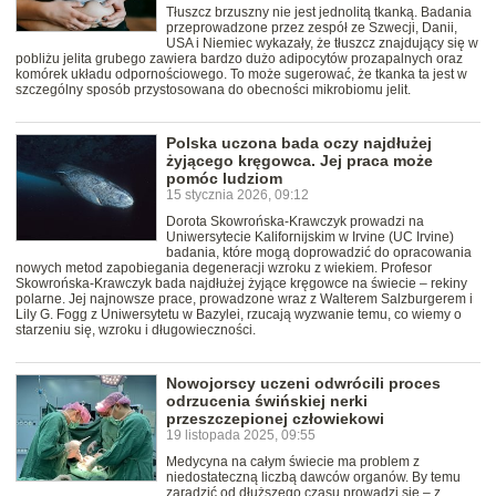
Tłuszcz brzuszny nie jest jednolitą tkanką. Badania
przeprowadzone przez zespół ze Szwecji, Danii,
USA i Niemiec wykazały, że tłuszcz znajdujący się w
pobliżu jelita grubego zawiera bardzo dużo adipocytów prozapalnych oraz
komórek układu odpornościowego. To może sugerować, że tkanka ta jest w
szczególny sposób przystosowana do obecności mikrobiomu jelit.
Polska uczona bada oczy najdłużej
żyjącego kręgowca. Jej praca może
pomóc ludziom
15 stycznia 2026, 09:12
Dorota Skowrońska-Krawczyk prowadzi na
Uniwersytecie Kalifornijskim w Irvine (UC Irvine)
badania, które mogą doprowadzić do opracowania
nowych metod zapobiegania degeneracji wzroku z wiekiem. Profesor
Skowrońska-Krawczyk bada najdłużej żyjące kręgowce na świecie – rekiny
polarne. Jej najnowsze prace, prowadzone wraz z Walterem Salzburgerem i
Lily G. Fogg z Uniwersytetu w Bazylei, rzucają wyzwanie temu, co wiemy o
starzeniu się, wzroku i długowieczności.
Nowojorscy uczeni odwrócili proces
odrzucenia świńskiej nerki
przeszczepionej człowiekowi
19 listopada 2025, 09:55
Medycyna na całym świecie ma problem z
niedostateczną liczbą dawców organów. By temu
zaradzić od dłuższego czasu prowadzi się – z