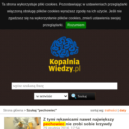
Ta strona wykorzystuje pliki cookies. Pozostawiając w ustawieniach przeglądarki
włączoną obsługę plików cookies wyrażasz zgodę na ich użycie. Jeśli nie
zgadzasz się na wykorzystanie plików cookies, zmień ustawienia swojej
przeglądarki.
Rozumiem
Strona główna
>
Szukaj "pechowiec"
sortuj wg:
trafności
|
daty
Z tymi rękawicami nawet największy
pechowiec
nie zrobi sobie krzywdy
29 grudnia 2016, 17:54