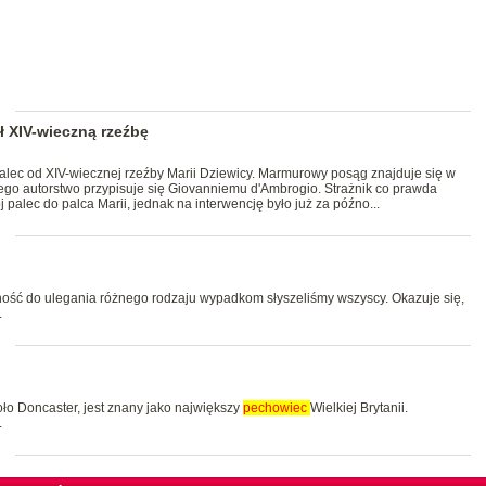
ł XIV-wieczną rzeźbę
lec od XIV-wiecznej rzeźby Marii Dziewicy. Marmurowy posąg znajduje się w
ego autorstwo przypisuje się Giovanniemu d'Ambrogio. Strażnik co prawda
palec do palca Marii, jednak na interwencję było już za późno...
ość do ulegania różnego rodzaju wypadkom słyszeliśmy wszyscy. Okazuje się,
.
oło Doncaster, jest znany jako największy
pechowiec
Wielkiej Brytanii.
.