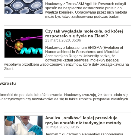
Naukowcy z Texas A&M AgriLife Research odkryli
sposób na bezpieczne dostarczenie protein do
wnętrza komórek. Opracowana przez nich metoda
może być łatwo zastosowana podczas badań.
Czy tak wyglądała molekuła, od której
rozpoczęło się życie na Ziemi?
23 marca 2020, 05:06
Naukowcy z laboratorium ENIGMA (Evolution of
Nanomachinest In Geospheres and Microbial
Ancestors) na Rutgers University sądzą, że
odtworzyli kształt pierwszej molekuły będącej
wspólnym przodkiem współczesnych enzymów, które dały początek życiu na
Ziemi.
 wzrostu
komórki do podziału lub różnicowania. Naukowcy uważają, że skoro udało się
o-naczyniowych czy nowotworów, da się to także zrobić w przypadku niektórych
Analiza „omików” lepiej przewiduje
ryzyko chorób niż tradycyjne metody
18 maja 2026, 09:35
Jednym z kluczowych elementów zapobiegania