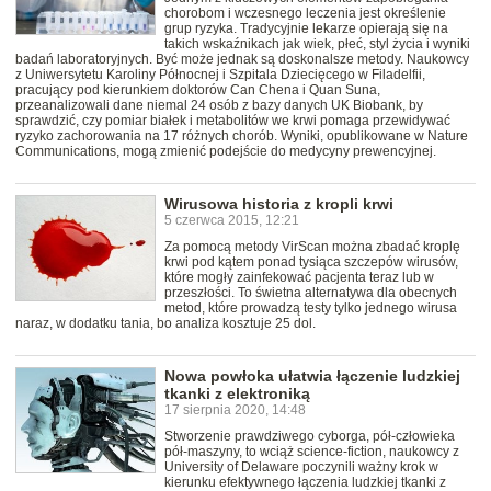
chorobom i wczesnego leczenia jest określenie
grup ryzyka. Tradycyjnie lekarze opierają się na
takich wskaźnikach jak wiek, płeć, styl życia i wyniki
badań laboratoryjnych. Być może jednak są doskonalsze metody. Naukowcy
z Uniwersytetu Karoliny Północnej i Szpitala Dziecięcego w Filadelfii,
pracujący pod kierunkiem doktorów Can Chena i Quan Suna,
przeanalizowali dane niemal 24 osób z bazy danych UK Biobank, by
sprawdzić, czy pomiar białek i metabolitów we krwi pomaga przewidywać
ryzyko zachorowania na 17 różnych chorób. Wyniki, opublikowane w Nature
Communications, mogą zmienić podejście do medycyny prewencyjnej.
Wirusowa historia z kropli krwi
5 czerwca 2015, 12:21
Za pomocą metody VirScan można zbadać kroplę
krwi pod kątem ponad tysiąca szczepów wirusów,
które mogły zainfekować pacjenta teraz lub w
przeszłości. To świetna alternatywa dla obecnych
metod, które prowadzą testy tylko jednego wirusa
naraz, w dodatku tania, bo analiza kosztuje 25 dol.
Nowa powłoka ułatwia łączenie ludzkiej
tkanki z elektroniką
17 sierpnia 2020, 14:48
Stworzenie prawdziwego cyborga, pół-człowieka
pół-maszyny, to wciąż science-fiction, naukowcy z
University of Delaware poczynili ważny krok w
kierunku efektywnego łączenia ludzkiej tkanki z