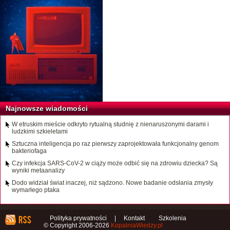
Najnowsze wiadomości
W etruskim mieście odkryto rytualną studnię z nienaruszonymi darami i
ludzkimi szkieletami
Sztuczna inteligencja po raz pierwszy zaprojektowała funkcjonalny genom
bakteriofaga
Czy infekcja SARS-CoV-2 w ciąży może odbić się na zdrowiu dziecka? Są
wyniki metaanalizy
Dodo widział świat inaczej, niż sądzono. Nowe badanie odsłania zmysły
wymarłego ptaka
Polityka prywatności
|
Kontakt
Szkolenia
© Copyright 2006-2026
KopalniaWiedzy.pl