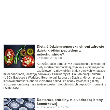
Dieta śródziemnomorska chroni zdrowie
dzięki krótkim peptydom z
mitochondriów?
26 marca 2026, 08:21
Korzyści, jakie odnosimy z powszechnie chwalonej
diety śródziemnomorskiej, wynikają – przynajmniej
częściowo – z niewielkich białek ukrytych w naszych
mitochondriach, uważają naukowcy z Uniwersytetu Południowej Kalifornii
(USC). Badacze z Wydziału Gerontologii Leonarda Davisa, których pracami
kierował profesor Roberto Vicinanza odkryli, że osoby żywiące się dietą
śródziemnomorską mają wyższy poziom dwóch krótkich peptydów, humaniny
i SHMOOSE.
Dostarczą proteiny, nie uszkodzą błony
komórkowej
26 czerwca 2014, 12:24