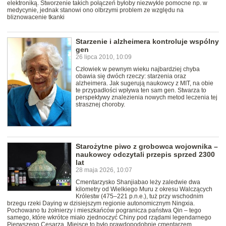
elektroniką. Stworzenie takich połączeń byłoby niezwykle pomocne np. w
medycynie, jednak stanowi ono olbrzymi problem ze względu na
bliznowacenie tkanki
Starzenie i alzheimera kontroluje wspólny
gen
26 lipca 2010, 10:09
Człowiek w pewnym wieku najbardziej chyba
obawia się dwóch rzeczy: starzenia oraz
alzheimera. Jak sugerują naukowcy z MIT, na obie
te przypadłości wpływa ten sam gen. Stwarza to
perspektywy znalezienia nowych metod leczenia tej
strasznej choroby.
Starożytne piwo z grobowca wojownika –
naukowcy odczytali przepis sprzed 2300
lat
28 maja 2026, 10:07
Cmentarzysko Shanjiabao leży zaledwie dwa
kilometry od Wielkiego Muru z okresu Walczących
Królestw (475–221 p.n.e.), tuż przy wschodnim
brzegu rzeki Daying w dzisiejszym regionie autonomicznym Ningxia.
Pochowano tu żołnierzy i mieszkańców pogranicza państwa Qin – tego
samego, które wkrótce miało zjednoczyć Chiny pod rządami legendarnego
Pierwszego Cesarza. Miejsce to było prawdopodobnie cmentarzem