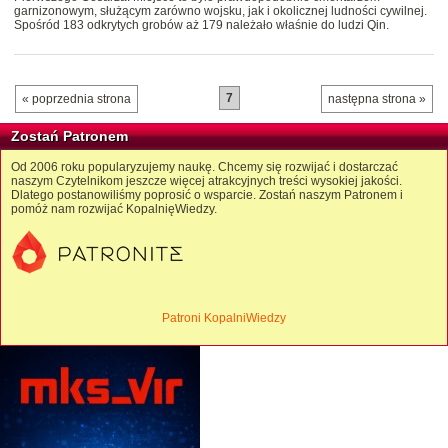
garnizonowym, służącym zarówno wojsku, jak i okolicznej ludności cywilnej.
Spośród 183 odkrytych grobów aż 179 należało właśnie do ludzi Qin.
7
« poprzednia strona
następna strona »
Zostań Patronem
Od 2006 roku popularyzujemy naukę. Chcemy się rozwijać i dostarczać
naszym Czytelnikom jeszcze więcej atrakcyjnych treści wysokiej jakości.
Dlatego postanowiliśmy poprosić o wsparcie. Zostań naszym Patronem i
pomóż nam rozwijać KopalnięWiedzy.
Patroni KopalniWiedzy