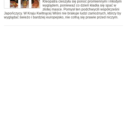
Kleopatra cieszyła się ponoć promiennym i młodym
wyglądem, ponieważ co dzień kładła się spać w
złotej masce. Pomysł ten podchwycili współcześni
Japończycy. W Kraju Kwitnącej Wiśni nie brakuje ludzi zamożnych, którzy by
wyglądać świeżo i bardziej europejsko, nie cofną się prawie przed niczym.