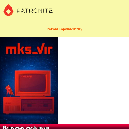
Patroni KopalniWiedzy
Najnowsze wiadomości