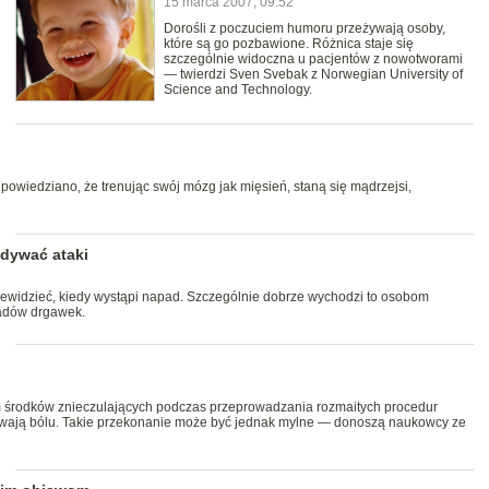
15 marca 2007, 09:52
Dorośli z poczuciem humoru przeżywają osoby,
które są go pozbawione. Różnica staje się
szczególnie widoczna u pacjentów z nowotworami
— twierdzi Sven Svebak z Norwegian University of
Science and Technology.
 powiedziano, że trenując swój mózg jak mięsień, staną się mądrzejsi,
idywać ataki
rzewidzieć, kiedy wystąpi napad. Szczególnie dobrze wychodzi to osobom
padów drgawek.
 środków znieczulających podczas przeprowadzania rozmaitych procedur
wają bólu. Takie przekonanie może być jednak mylne — donoszą naukowcy ze