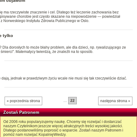
oim objawom
ię ma rzeczywiste znaczenie i cel. Dlatego też leczenie zachowania bez
ypisywane chorobie jest często skazane na niepowodzenie — powiedział
 z Norweskiego Instytutu Zdrowia Publicznego w Oslo.
e tylko
? Dla dorosłych to może błahy problem, ale dla dzieci, np. rywalizującego ze
 śmierci". Matematycy twierdzą, że znaleźli na to sposób.
e dają, jednak w prawdziwym życiu wcale nie musi się tak rzeczywiście dziać.
…
22
« poprzednia strona
następna strona »
Zostań Patronem
Od 2006 roku popularyzujemy naukę. Chcemy się rozwijać i dostarczać
naszym Czytelnikom jeszcze więcej atrakcyjnych treści wysokiej jakości.
Dlatego postanowiliśmy poprosić o wsparcie. Zostań naszym Patronem i
pomóż nam rozwijać KopalnięWiedzy.