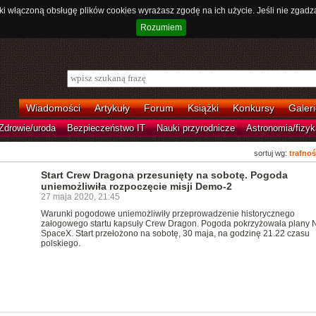
ki włączoną obsługę plików cookies wyrażasz zgodę na ich użycie. Jeśli nie zgadz
Rozumiem
Wiadomości
Artykuły
Forum
Książki
Konkursy
Galeri
Zdrowie/uroda
Bezpieczeństwo IT
Nauki przyrodnicze
Astronomia/fizyk
sortuj wg:
trafnoś
Start Crew Dragona przesunięty na sobotę. Pogoda
uniemożliwiła rozpoczęcie misji Demo-2
27 maja 2020, 21:45
Warunki pogodowe uniemożliwiły przeprowadzenie historycznego
załogowego startu kapsuły Crew Dragon. Pogoda pokrzyżowała plany 
SpaceX. Start przełożono na sobotę, 30 maja, na godzinę 21.22 czasu
polskiego.