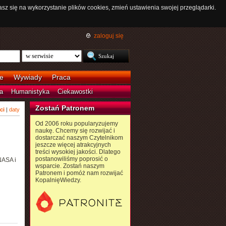
asz się na wykorzystanie plików cookies, zmień ustawienia swojej przeglądarki.
zaloguj się
e
Wywiady
Praca
a
Humanistyka
Ciekawostki
Zostań Patronem
ci
|
daty
Od 2006 roku popularyzujemy
naukę. Chcemy się rozwijać i
dostarczać naszym Czytelnikom
jeszcze więcej atrakcyjnych
treści wysokiej jakości. Dlatego
postanowiliśmy poprosić o
NASA i
wsparcie. Zostań naszym
Patronem i pomóż nam rozwijać
KopalnięWiedzy.