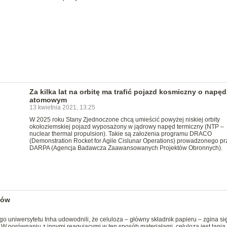
Za kilka lat na orbitę ma trafić pojazd kosmiczny o napęd
atomowym
13 kwietnia 2021, 13:25
W 2025 roku Stany Zjednoczone chcą umieścić powyżej niskiej orbity
okołoziemskiej pojazd wyposażony w jądrowy napęd termiczny (NTP –
nuclear thermal propulsion). Takie są założenia programu DRACO
(Demonstration Rocket for Agile Cislunar Operations) prowadzonego pr
DARPA (Agencja Badawcza Zaawansowanych Projektów Obronnych).
tów
uniwersytetu Inha udowodnili, że celuloza – główny składnik papieru – zgina si
 W porównaniu z innymi reagującymi w ten sposób materiałami, celuloza jest tania,