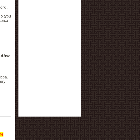
órki,
o typu
serca
ładów
ebba.
tery
ne