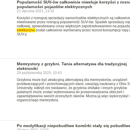
Popularność SUV-ów całkowicie niweluje korzyści z rosn
popularności pojazdów elektrycznych
21 stycznia 2021, 13:32
Korzyści z rosnącej sprzedaży samochodów elektrycznych są całkowici
niwelowane przez rosnącą popularność SUV-ów. Spadek sprzedaży ro
naftowej, spowodowany coraz większym zapotrzebowaniem na pojazdy
elektryczne
został całkowicie wyrównany przez wzrost konsumpcji ropy 
SUV-y
Memrystory z grzybni. Tania alternatywa dla tradycyjnej
elektroniki
29 października 2025, 10:43
Grzybnia może być atrakcyjną alternatywą dla memrystorów, urządzeń
przetwarzających i przechowujących dane, uważają naukowcy z Ohio S
University. odkryli oni niedawno, że grzybnia shiitake i innych grzybów
jadalnych może zostać wytrenowana do przeprowadzania obliczeń i
zapamiętywania swoich przeszłych stanów. Można ją więc wykorzystać w
organicznego memrystora.
Po modyfikacji niepobudliwe komórki stały się pobudliw