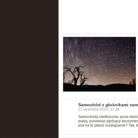
Samochód z głośnikami zami
22 września 2010, 22:38
Samochody elektryczne, poza ekolog
wadą, ponieważ pędzący bezszmero
jest na to jakieś rozwiązanie? Tak