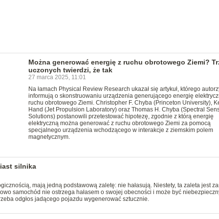
Można generować energię z ruchu obrotowego Ziemi? Tr
uczonych twierdzi, że tak
27 marca 2025, 11:01
Na łamach Physical Review Research ukazał się artykuł, którego autorz
informują o skonstruowaniu urządzenia generującego energię elektryczn
ruchu obrotowego Ziemi. Christopher F. Chyba (Princeton University), Ke
Hand (Jet Propulsion Laboratory) oraz Thomas H. Chyba (Spectral Sen
Solutions) postanowili przetestować hipotezę, zgodnie z którą energię
elektryczną można generować z ruchu obrotowego Ziemi za pomocą
specjalnego urządzenia wchodzącego w interakcje z ziemskim polem
magnetycznym.
ast silnika
icznością, mają jedną podstawową zaletę: nie hałasują. Niestety, ta zaleta jest z
wo samochód nie ostrzega hałasem o swojej obecności i może być niebezpieczn
, trzeba odgłos jadącego pojazdu wygenerować sztucznie.