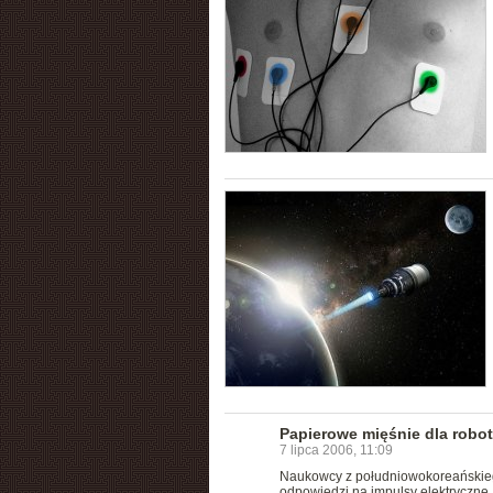
Papierowe mięśnie dla robo
7 lipca 2006, 11:09
Naukowcy z południowokoreańskiego 
odpowiedzi na impulsy elektryczne.