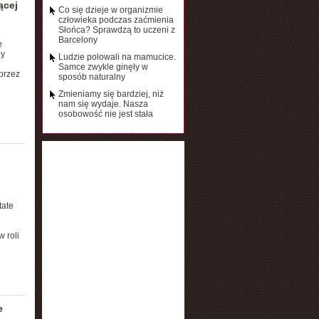
ącej
Co się dzieje w organizmie
człowieka podczas zaćmienia
Słońca? Sprawdzą to uczeni z
Barcelony
e
py
Ludzie polowali na mamucice.
Samce zwykle ginęły w
przez
sposób naturalny
Zmieniamy się bardziej, niż
nam się wydaje. Nasza
osobowość nie jest stała
tate
 roli
e