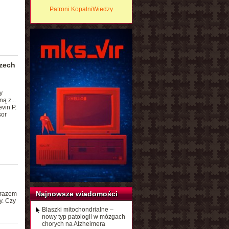
Patroni KopalniWiedzy
zech
y
ą z...
vin P.
sor
Najnowsze wiadomości
arazem
y. Czy
Blaszki mitochondrialne –
nowy typ patologii w mózgach
chorych na Alzheimera