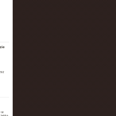
zie
zez
ę w
 lekka