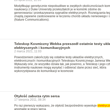
20 lipca 2011, 12:03
Modyfikując genetycznie niepobudliwe w zwykłych okolicznościach kom
naukowcy z Duke University przekształcili je w komórki zdolne do
generowania i przekazywania sygnałów elektrycznych. Rozwiązania teg
znajdą zapewne zastosowanie w leczeniu chorób układu nerwowego i 
(Nature Communications).
Teleskop Kosmiczny Webba przeszedł ostatnie testy uk
elektrycznych i komunikacyjnych
2 marca 2021, 11:03
Powodzeniem zakończyły się ostatnie testy układów elektrycznych,
elektronicznych i komunikacyjnych Teleskopu Kosmicznego Jamesa W
Wykazały one, że wszystko działa tak, jak powinno, a Teleskop i jego cz
instrumenty naukowe mogą wysyłać i odbierać dane przez sieć, która
wykorzystywana do komunikacji w kosmosie
Otyłość zaburza rytm serca
17 sierpnia 2011, 08:34
Po raz pierwszy wykazano, że otyłość bezpośrednio wywołuje
elektrycz
anomalie w pracy serca.