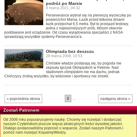
podróż po Marsie
8 marca 2021, 04:32
Perseverance wybrał się na pierwszą wycieczkę po
powierzchni Marsa. Łazik przed kilkoma dniami
łazik przejechał 6,5 metra. Był to przejazd testowy,
jedna z najważniejszych prób, którym obecnie
poddawane jest urządzenie. Od czasu wylądowania specjaliści z NASA
sprawdzają wszystkie systemy Perseverance'a
Olimpiada bez deszczu
28 marca 2008, 10:53
Chińskie władze postarają się, by pogoda nie
zepsuła Igrzysk Olimpijskich w Pekinie. Nad
stadionem olimpijskim nie ma dachu, jednak
Chińczycy zrobią wszystko, by widzowie i sportowcy nie zmokli.
2
…
« poprzednia strona
następna strona »
Zostań Patronem
Od 2006 roku popularyzujemy naukę. Chcemy się rozwijać i dostarczać
naszym Czytelnikom jeszcze więcej atrakcyjnych treści wysokiej jakości.
Dlatego postanowiliśmy poprosić o wsparcie. Zostań naszym Patronem i
pomóż nam rozwijać KopalnięWiedzy.