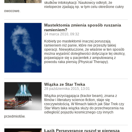
skutków intoksykacji. Naukowcy odkryli, że
nietoperze zjadają np. w tym celu określone cukry
owocowe.
Mastektomia zmienia sposób ruszania
ramieniem?
24 marca 2010, 09:32
Kobiety po mastektomii inaczej poruszają
ramieniem niż panie, które nie przeszły takiej
operacji. Niewykluczone, że właśnie w ten sposób
można wyjaśnić dolegliwości dotyczące tej okolicy,
pojawiające się u pacjentek z amputowaną z
powodu raka piersią (Physical Therapy).
Wiązka ze Star Treka
28 października 2015, 13:01
Wiązka przyciągająca (tractor beam), znana z
filmów i literatury science-fiction, staje się
rzeczywistością. W filmach takich jak Star Trek czy
Star Wars taka wiązka służy do przechwycenia na
odległość pojazdu kosmicznego czy innych
przedmiotów.
Łazik Perseverance ruszył w pierwszą