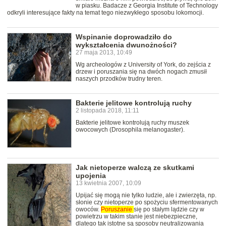
w piasku. Badacze z Georgia Institute of Technology
odkryli interesujące fakty na temat tego niezwykłego sposobu lokomocji.
Wspinanie doprowadziło do
wykształcenia dwunożności?
27 maja 2013, 10:49
Wg archeologów z University of York, do zejścia z
drzew i poruszania się na dwóch nogach zmusił
naszych przodków trudny teren.
Bakterie jelitowe kontrolują ruchy
2 listopada 2018, 11:11
Bakterie jelitowe kontrolują ruchy muszek
owocowych (Drosophila melanogaster).
Jak nietoperze walczą ze skutkami
upojenia
13 kwietnia 2007, 10:09
Upijać się mogą nie tylko ludzie, ale i zwierzęta, np.
słonie czy nietoperze po spożyciu sfermentowanych
owoców.
Poruszanie
się po stałym lądzie czy w
powietrzu w takim stanie jest niebezpieczne,
dlatego tak istotne są sposoby neutralizowania