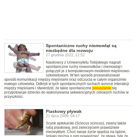
Spontaniczne ruchy niemowląt są
niezbędne dla rozwoju
27 grudnia 2022, 12:52
Naukowcy z Uniwersytetu Tokijskiego nagrali
spontaniczne ruchy noworodków i niemowląt i
połączyli je z komputerowym modelem mięśniowo-
szkieletowym. W ten sposób przeanalizowali
sposób komunikacji między mięśniami oraz odczucia w całym organizmie
małego człowieka. Odkryli w tych spontanicznych ruchach wzorce interakcji
między mięśniami i stwierdzili, że takie spontaniczne
poruszanie
się
przygotowuje dziecko do wykonywania sekwencyjnych celowych ruchów w
przyszłości.
Piaskowy pływak
21 lipca 2009, 04:17
Scynk aptekarski (Scincus scincus), zwany także
rybą piaskową, jest zwierzęciem prawdziwie
niezwykłym. Choć swoje życie spędza na lądzie,
śmiało można o nim powiedzieć, że pływa, tyle że...