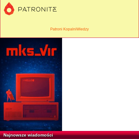
Patroni KopalniWiedzy
Najnowsze wiadomości