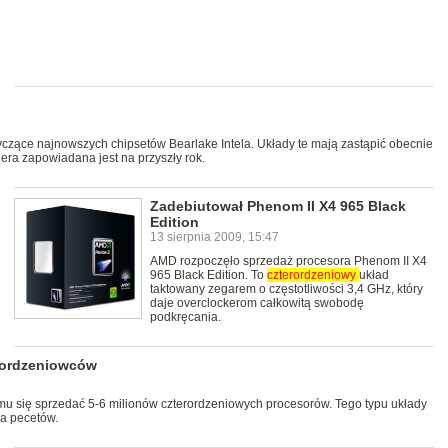
yczące najnowszych chipsetów Bearlake Intela. Układy te mają zastąpić obecnie
era zapowiadana jest na przyszły rok.
Zadebiutował Phenom II X4 965 Black
Edition
13 sierpnia 2009, 15:47
AMD rozpoczęło sprzedaż procesora Phenom II X4
965 Black Edition. To
czterordzeniowy
układ
taktowany zegarem o częstotliwości 3,4 GHz, który
daje overclockerom całkowitą swobodę
podkręcania.
erordzeniowców
 mu się sprzedać 5-6 milionów czterordzeniowych procesorów. Tego typu układy
la pecetów.