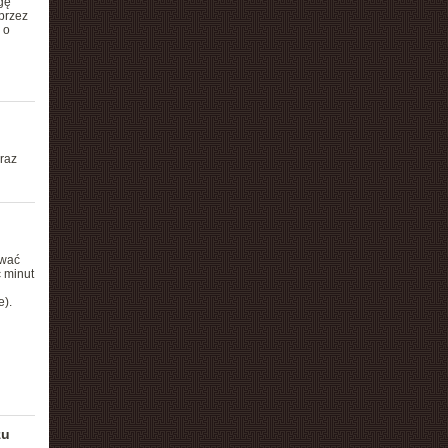
gę
przez
 o
raz
ować
ć minut
e).
zu