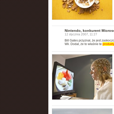
Nintendo, konkurent Micros
12 stycznia 2007, 11:27
Bill Gates przyznał, że jest zasko
Wii. Dodał, że to właśnie te
produkt