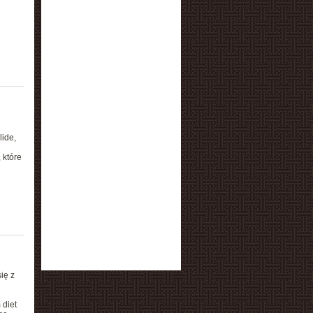
lide,
 które
ię z
 diet