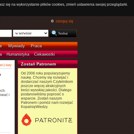
asz się na wykorzystanie plików cookies, zmień ustawienia swojej przeglądarki.
zaloguj się
e
Wywiady
Praca
a
Humanistyka
Ciekawostki
Zostań Patronem
ci
|
daty
Od 2006 roku popularyzujemy
a
naukę. Chcemy się rozwijać i
dostarczać naszym Czytelnikom
jeszcze więcej atrakcyjnych
treści wysokiej jakości. Dlatego
ech.
postanowiliśmy poprosić o
ować i
wsparcie. Zostań naszym
Patronem i pomóż nam rozwijać
KopalnięWiedzy.