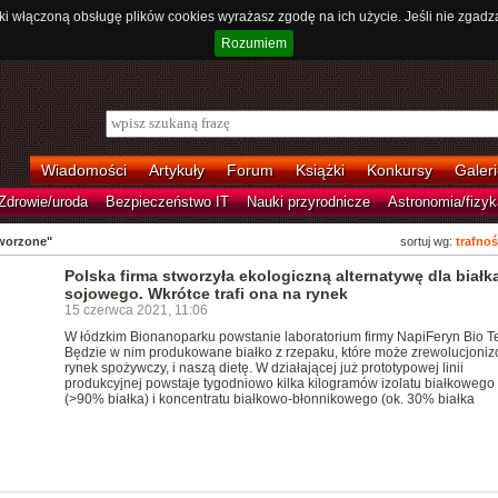
ki włączoną obsługę plików cookies wyrażasz zgodę na ich użycie. Jeśli nie zgadz
Rozumiem
Wiadomości
Artykuły
Forum
Książki
Konkursy
Galeri
Zdrowie/uroda
Bezpieczeństwo IT
Nauki przyrodnicze
Astronomia/fizyk
worzone"
sortuj wg:
trafnoś
Polska firma stworzyła ekologiczną alternatywę dla białk
sojowego. Wkrótce trafi ona na rynek
15 czerwca 2021, 11:06
W łódzkim Bionanoparku powstanie laboratorium firmy NapiFeryn Bio T
Będzie w nim produkowane białko z rzepaku, które może zrewolucjoniz
rynek spożywczy, i naszą dietę. W działającej już prototypowej linii
produkcyjnej powstaje tygodniowo kilka kilogramów izolatu białkowego
(>90% białka) i koncentratu białkowo-błonnikowego (ok. 30% białka