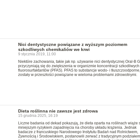
Nici dentystyczne powiązane z wyższym poziomem
szkodliwych chemikaliów we krwi
9 stycznia 2019, 11:00
Niektóre zachowania, takie jak np. używanie nici dentystycznej Oral-B G
przyczyniają się do zwiększenia w organizmie koncentracji szkodliwych
fluorosurfaktantów (PFAS). PFAS to substancje wodo- i tłuszczoodporne,
zostały w przeszłości powiązane w wieloma problemami zdrowotnymi.
Dieta roślinna nie zawsze jest zdrowa
15 grudnia 2025, 16:19
Liczne badania od dekad pokazują, że dieta oparta na roślinach wiąże s
mniejszym ryzykiem zapadnięcia na choroby układu krążenia. Jednak
badacze z francuskiego Narodowego Instytutu Badań nad Rolnictwem,
Żywnością i Środowiskiem, postanowili zerwać z tradycyjnym podziałem