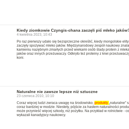
Kiedy ziomkowie Czyngis-chana zaczęli pić mleko jaków
4 kwietnia 2023, 10:43
Po raz pierwszy udało się bezsprzeczne określić, kiedy mongolskie elity
zaczęły spożywać mleko jaków. Międzynarodowy zespół naukowy znala
kamieniu nazębnym zmarłych przed wiekami osób ślady protein z mlek
jaków oraz innych przeżuwaczy. Odkryto też proteiny z krwi przeżuwaczy
koni.
Naturalne nie zawsze lepsze niż sztuczne
23 czerwca 2010, 10:10
Coraz więcej ludzi zwraca uwagę na środowisko,
produkty
„naturalne" 
coraz bardziej w modzie. Niestety, pójście za hasłem naturalności produ
może przynieść więcej szkody, niż pożytku. Na przykład w rolnictwie - c
wykazali kanadyjscy naukowcy.