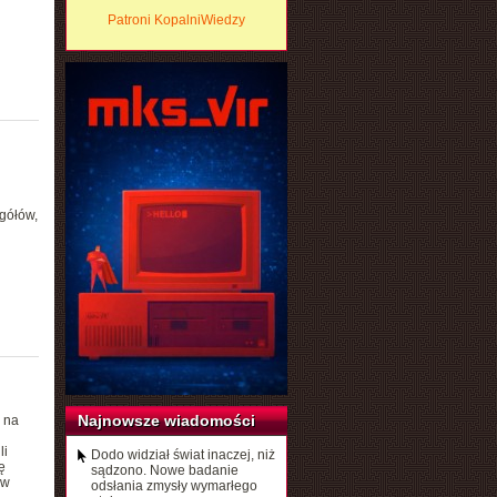
Patroni KopalniWiedzy
egółów,
Najnowsze wiadomości
 na
li
Dodo widział świat inaczej, niż
ę
sądzono. Nowe badanie
ów
odsłania zmysły wymarłego