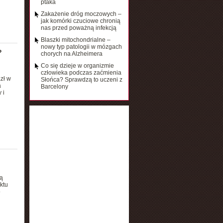
ptaka
Zakażenie dróg moczowych –
jak komórki czuciowe chronią
nas przed poważną infekcją
Blaszki mitochondrialne –
nowy typ patologii w mózgach
?
chorych na Alzheimera
Co się dzieje w organizmie
człowieka podczas zaćmienia
zł w
Słońca? Sprawdzą to uczeni z
a
Barcelony
 i
są
ktu
o