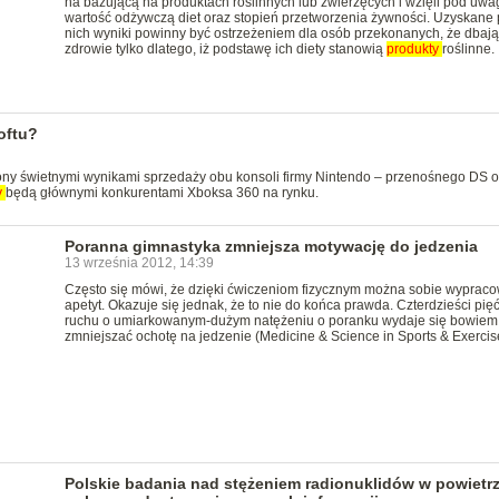
na bazującą na produktach roślinnych lub zwierzęcych i wzięli pod uwa
wartość odżywczą diet oraz stopień przetworzenia żywności. Uzyskane 
nich wyniki powinny być ostrzeżeniem dla osób przekonanych, że dbają
zdrowie tylko dlatego, iż podstawę ich diety stanowią
produkty
roślinne.
oftu?
czony świetnymi wynikami sprzedaży obu konsoli firmy Nintendo – przenośnego DS o
y
będą głównymi konkurentami Xboksa 360 na rynku.
Poranna gimnastyka zmniejsza motywację do jedzenia
13 września 2012, 14:39
Często się mówi, że dzięki ćwiczeniom fizycznym można sobie wyprac
apetyt. Okazuje się jednak, że to nie do końca prawda. Czterdzieści pię
ruchu o umiarkowanym-dużym natężeniu o poranku wydaje się bowiem
zmniejszać ochotę na jedzenie (Medicine & Science in Sports & Exercis
Polskie badania nad stężeniem radionuklidów w powietr