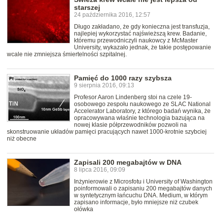
starszej
24 października 2016, 12:57
Długo zakładano, że gdy konieczna jest transfuzja,
najlepiej wykorzystać najświeższą krew. Badanie,
któremu przewodniczyli naukowcy z McMaster
University, wykazało jednak, że takie postępowanie
wcale nie zmniejsza śmiertelności szpitalnej.
Pamięć do 1000 razy szybsza
9 sierpnia 2016, 09:13
Profesor Aaron Lindenberg stoi na czele 19-
osobowego zespołu naukowego ze SLAC National
Accelerator Laboratory, z którego badań wynika, że
opracowywana właśnie technologia bazująca na
nowej klasie półprzewodników pozwoli na
skonstruowanie układów pamięci pracujących nawet 1000-krotnie szybciej
niż obecne
Zapisali 200 megabajtów w DNA
8 lipca 2016, 09:09
Inżynierowie z Microsfotu i University of Washington
poinformowali o zapisaniu 200 megabajtów danych
w syntetycznym łańcuchu DNA. Medium, w którym
zapisano informacje, było mniejsze niż czubek
ołówka