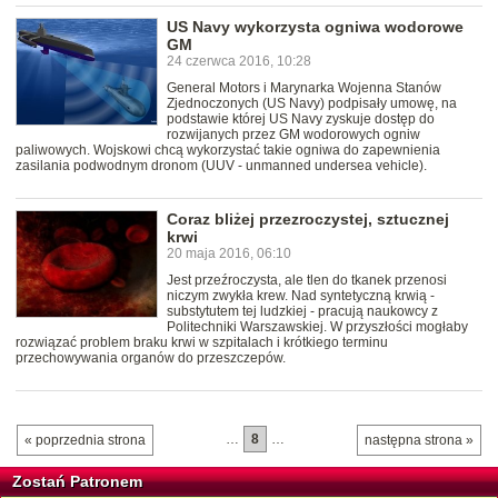
US Navy wykorzysta ogniwa wodorowe
GM
24 czerwca 2016, 10:28
General Motors i Marynarka Wojenna Stanów
Zjednoczonych (US Navy) podpisały umowę, na
podstawie której US Navy zyskuje dostęp do
rozwijanych przez GM wodorowych ogniw
paliwowych. Wojskowi chcą wykorzystać takie ogniwa do zapewnienia
zasilania podwodnym dronom (UUV - unmanned undersea vehicle).
Coraz bliżej przezroczystej, sztucznej
krwi
20 maja 2016, 06:10
Jest przeźroczysta, ale tlen do tkanek przenosi
niczym zwykła krew. Nad syntetyczną krwią -
substytutem tej ludzkiej - pracują naukowcy z
Politechniki Warszawskiej. W przyszłości mogłaby
rozwiązać problem braku krwi w szpitalach i krótkiego terminu
przechowywania organów do przeszczepów.
…
8
…
« poprzednia strona
następna strona »
Zostań Patronem