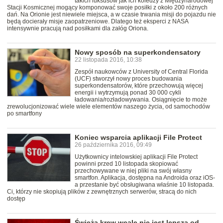
takich luksusów jak ich koledzy z Międzynarodowej
Stacji Kosmicznej mogący komponować swoje posiłki z około 200 różnych
dań. Na Orionie jest niewiele miejsca, a w czasie trwania misji do pojazdu nie
będą docierały misje zaopatrzeniowe. Dlatego też eksperci z NASA
intensywnie pracują nad posiłkami dla załóg Oriona.
Nowy sposób na superkondensatory
22 listopada 2016, 10:38
Zespół naukowców z University of Central Florida
(UCF) stworzył nowy proces budowania
superkondensatorów, które przechowują więcej
energii i wytrzymują ponad 30 000 cykli
ładowania/rozładowywania. Osiągnięcie to może
zrewolucjonizować wiele wiele elementów naszego życia, od samochodów
po smartfony
Koniec wsparcia aplikacji File Protect
26 października 2016, 09:49
Użytkownicy intelowskiej aplikacji File Protect
powinni przed 10 listopada skopiować
przechowywane w niej pliki na swój własny
smartfon. Aplikacja, dostępna na Androida oraz iOS-
a przestanie być obsługiwana właśnie 10 listopada.
Ci, którzy nie skopiują plików z zewnętrznych serwerów, stracą do nich
dostęp
Świeża krew wcale nie jest lepsza od