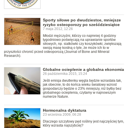
Sporty siłowe po dwudziestce, mniejsze
ryzyko osteoporozy po sześćdziesiątce
7 maja 2012, 12:26
Młodzi mężczyźni, którzy co najmniej 4 godziny
tygodniowo poświęcają na uprawianie sportów
siłowych, np. siatkówki czy koszykówki, zwiększają
swoją masę kostną o tyle, że może ich to w
przyszłości chronić przed osteoporozą (Journal of Bone and Mineral
Research).
Globalne ocieplenie a globalna ekonomia
26 października 2015, 15:24
Jeśli emisja dwutlenku węgla będzie wzrastała tak,
jak obecnie, to do końca wieku światowy wzrost
gospodarczy będzie o 23% mniejszy, niż byłby bez
globalnego ocieplenia, czytamy w najnowszym
numerze Nature.
Hormonalna dyktatura
23 września 2009, 06:28
Dlaczego szczytowy pęd rośliny jest najczęściej tym,
który wzrasta najszybciej?