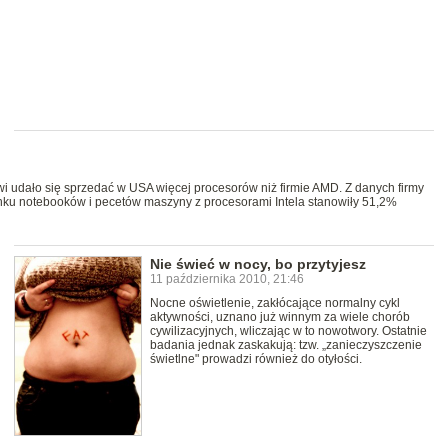
wi udało się sprzedać w USA więcej procesorów niż firmie AMD. Z danych firmy
ynku notebooków i pecetów maszyny z procesorami Intela stanowiły 51,2%
Nie świeć w nocy, bo przytyjesz
11 października 2010, 21:46
Nocne oświetlenie, zakłócające normalny cykl
aktywności, uznano już winnym za wiele chorób
cywilizacyjnych, wliczając w to nowotwory. Ostatnie
badania jednak zaskakują: tzw. „zanieczyszczenie
świetlne" prowadzi również do otyłości.