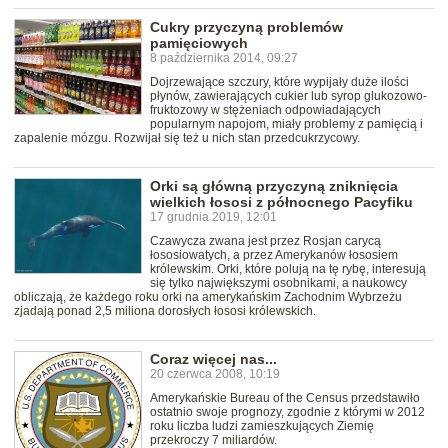
Cukry przyczyną problemów
pamięciowych
8 października 2014, 09:27
Dojrzewające szczury, które wypijały duże ilości
płynów, zawierających cukier lub syrop glukozowo-
fruktozowy w stężeniach odpowiadających
popularnym napojom, miały problemy z pamięcią i
zapalenie mózgu. Rozwijał się też u nich stan przedcukrzycowy.
Orki są główną przyczyną zniknięcia
wielkich łososi z północnego Pacyfiku
17 grudnia 2019, 12:01
Czawycza zwana jest przez Rosjan carycą
łososiowatych, a przez Amerykanów łososiem
królewskim. Orki, które polują na tę rybę, interesują
się tylko największymi osobnikami, a naukowcy
obliczają, że każdego roku orki na amerykańskim Zachodnim Wybrzeżu
zjadają ponad 2,5 miliona dorosłych łososi królewskich.
Coraz więcej nas...
20 czerwca 2008, 10:19
Amerykańskie Bureau of the Census przedstawiło
ostatnio swoje prognozy, zgodnie z którymi w 2012
roku liczba ludzi zamieszkujących Ziemię
przekroczy 7 miliardów.