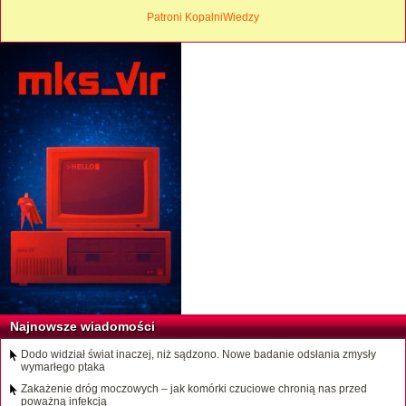
Patroni KopalniWiedzy
Najnowsze wiadomości
Dodo widział świat inaczej, niż sądzono. Nowe badanie odsłania zmysły
wymarłego ptaka
Zakażenie dróg moczowych – jak komórki czuciowe chronią nas przed
poważną infekcją