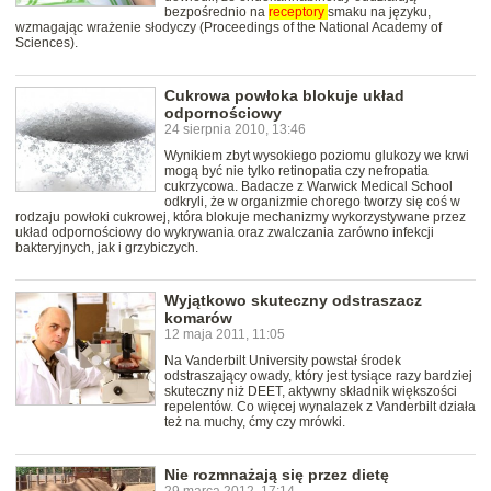
bezpośrednio na
receptory
smaku na języku,
wzmagając wrażenie słodyczy (Proceedings of the National Academy of
Sciences).
Cukrowa powłoka blokuje układ
odpornościowy
24 sierpnia 2010, 13:46
Wynikiem zbyt wysokiego poziomu glukozy we krwi
mogą być nie tylko retinopatia czy nefropatia
cukrzycowa. Badacze z Warwick Medical School
odkryli, że w organizmie chorego tworzy się coś w
rodzaju powłoki cukrowej, która blokuje mechanizmy wykorzystywane przez
układ odpornościowy do wykrywania oraz zwalczania zarówno infekcji
bakteryjnych, jak i grzybiczych.
Wyjątkowo skuteczny odstraszacz
komarów
12 maja 2011, 11:05
Na Vanderbilt University powstał środek
odstraszający owady, który jest tysiące razy bardziej
skuteczny niż DEET, aktywny składnik większości
repelentów. Co więcej wynalazek z Vanderbilt działa
też na muchy, ćmy czy mrówki.
Nie rozmnażają się przez dietę
29 marca 2012, 17:14