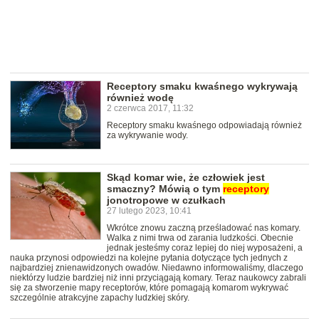
Receptory smaku kwaśnego wykrywają
również wodę
2 czerwca 2017, 11:32
Receptory smaku kwaśnego odpowiadają również
za wykrywanie wody.
Skąd komar wie, że człowiek jest
smaczny? Mówią o tym
receptory
jonotropowe w czułkach
27 lutego 2023, 10:41
Wkrótce znowu zaczną prześladować nas komary.
Walka z nimi trwa od zarania ludzkości. Obecnie
jednak jesteśmy coraz lepiej do niej wyposażeni, a
nauka przynosi odpowiedzi na kolejne pytania dotyczące tych jednych z
najbardziej znienawidzonych owadów. Niedawno informowaliśmy, dlaczego
niektórzy ludzie bardziej niż inni przyciągają komary. Teraz naukowcy zabrali
się za stworzenie mapy receptorów, które pomagają komarom wykrywać
szczególnie atrakcyjne zapachy ludzkiej skóry.