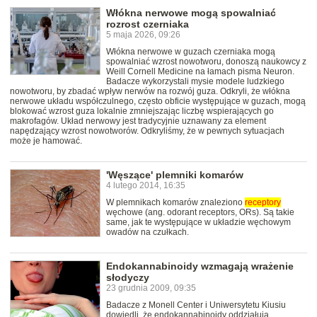
Włókna nerwowe mogą spowalniać
rozrost czerniaka
5 maja 2026, 09:26
Włókna nerwowe w guzach czerniaka mogą
spowalniać wzrost nowotworu, donoszą naukowcy z
Weill Cornell Medicine na łamach pisma Neuron.
Badacze wykorzystali mysie modele ludzkiego
nowotworu, by zbadać wpływ nerwów na rozwój guza. Odkryli, że włókna
nerwowe układu współczulnego, często obficie występujące w guzach, mogą
blokować wzrost guza lokalnie zmniejszając liczbę wspierających go
makrofagów. Układ nerwowy jest tradycyjnie uznawany za element
napędzający wzrost nowotworów. Odkryliśmy, że w pewnych sytuacjach
może je hamować.
'Węszące' plemniki komarów
4 lutego 2014, 16:35
W plemnikach komarów znaleziono
receptory
węchowe (ang. odorant receptors, ORs). Są takie
same, jak te występujące w układzie węchowym
owadów na czułkach.
Endokannabinoidy wzmagają wrażenie
słodyczy
23 grudnia 2009, 09:35
Badacze z Monell Center i Uniwersytetu Kiusiu
dowiedli, że endokannabinoidy oddziałują