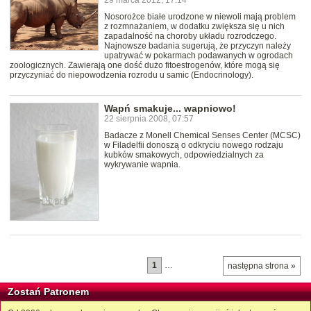
Nosorożce białe urodzone w niewoli mają problem
z rozmnażaniem, w dodatku zwiększa się u nich
zapadalność na choroby układu rozrodczego.
Najnowsze badania sugerują, że przyczyn należy
upatrywać w pokarmach podawanych w ogrodach
zoologicznych. Zawierają one dość dużo fitoestrogenów, które mogą się
przyczyniać do niepowodzenia rozrodu u samic (Endocrinology).
Wapń smakuje... wapniowo!
22 sierpnia 2008, 07:57
Badacze z Monell Chemical Senses Center (MCSC)
w Filadelfii donoszą o odkryciu nowego rodzaju
kubków smakowych, odpowiedzialnych za
wykrywanie wapnia.
1
…
następna strona »
Zostań Patronem